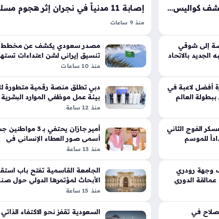
بيزيرا يهاجم إدارة الزمالك ويكشف كواليس تعثر رحيله عن القلعة البيضاء
منذ 9 ساعات
ة الزمالك، حيث
الاعتداءات الإرهابية الحوثية تسببت في إصابة أحد ع
بعرض احتراف
مدنياً في منطقة نجران يوم الخميس الموافق الس
صة إلى شوقي
مصدر سعودي يكشف عن مخطط
الإدارة تنصلت
 الجديد بالاتحاد
تنسيق إيراني لشن اعتداءات تست
من أغسطس عام ألفين وستة وعشرين، حيث أكد الل
أمن المملكة
منذ 10 ساعات
تركي المالكي أن هذه الأفعال…
ة أفضل لاعبة في
دبي تطلق منصة رقمية متطورة لت
بطولة العالم
بيئة عمل موظفي الموارد البشرية
منذ 12 ساعة
كر الفوج الثاني
أمير جازان يحتفي بـ 3 مواط
داً للموسم
أسمى صور العطاء الإنساني في
المملكة
منذ 13 ساعة
ف وجهة رودري
الجامعة القاسمية تفتح باب استق
عمالقة الدوري
الأبحاث لمؤتمرها الدولي حول صنا
الحلال والاستدامة
منذ 15 ساعة
صلاح في
السعودية تقفز نحو الاكتفاء الذاتي 