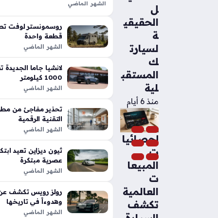
الشهر الماضي
ل
تعد شيلبي باجا رابتور آر طفرة هندس
الحقيقي
الأداء التقليدية في شاحنات البيك أب،
روسمونستر لوفت تطل
ة
بفضل تعديلات…
قطعة واحدة
لسيارت
الشهر الماضي
ك
المستقب
1000 كيلومتر
لية
الشهر الماضي
منذ 6 أيام
تحذير مفاجئ من مطور
التقنية الرقمية
الشهر الماضي
إحصائيا
ت
عصرية مبتكرة
المبيعا
الشهر الماضي
ت
العالمية
رولز رويس تكشف عن م
وهدوءاً في تاريخها
تكشف
الشهر الماضي
السيارة