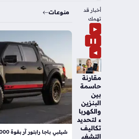
أخبار قد
منوعات
تهمك
▶
❚❚
◀
مقارنة
حاسمة
بين
البنزين
والكهربا
ء لتحديد
تكاليف
التشغي