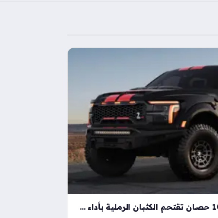
شيلبي باجا رابتور آر بقوة 1000 حصان تقتحم الكثبان الرملية بأداء خارق