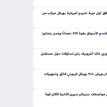
ية تجسد مفهوم القوة المفرطة التي تكسر حواجز
 إذ ارتقت بهذه الفئة إلى مستويات غير مسبوقة
ق أول عربة تخييم أمريكية بهيكل مركب من
لانشيا جاما الجديدة تقتحم الأسواق بقوة 375 حصانًا ومدى يتجاوز
ي ذكاء أنثروبيك يثير تساؤلات حول مستقبل
ثيون ديزاين تعيد ابتكار بورش 911 بهيكل كربوني فائق وتجهيزات
واصفات سبيكتر سيريز الثانية الأكثر قوة