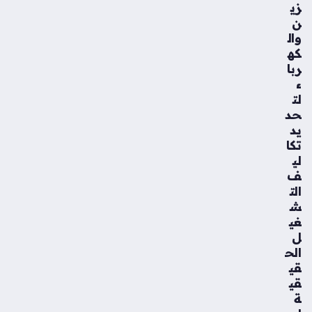
زي
ن
وال
كه
ربا
ء
لت
حد
يد
تكا
لي
ف
الت
ش
غي
ل
الح
قي
قي
ة