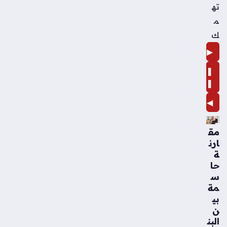
ته
م
ك
▶
❚
❚
◀
مق
ارن
ة
حا
س
مة
بي
ن
البن