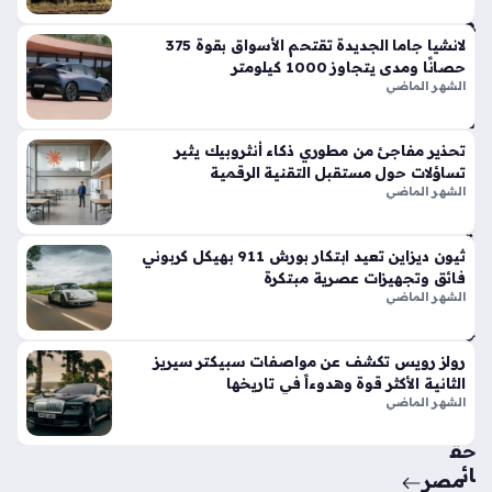
وت
فو
قاً
لانشيا جاما الجديدة تقتحم الأسواق بقوة 375
حصانًا ومدى يتجاوز 1000 كيلومتر
في
الشهر الماضي
الأ
س
وا
تحذير مفاجئ من مطوري ذكاء أنثروبيك يثير
ق
تساؤلات حول مستقبل التقنية الرقمية
الح
الشهر الماضي
الي
ة
ثيون ديزاين تعيد ابتكار بورش 911 بهيكل كربوني
منذ
فائق وتجهيزات عصرية مبتكرة
أسب
الشهر الماضي
وع
واح
رولز رويس تكشف عن مواصفات سبيكتر سيريز
الثانية الأكثر قوة وهدوءاً في تاريخها
د
الشهر الماضي
حق
ائ
مصر