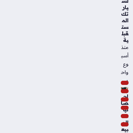
لس
يار
تك
الم
ست
قبل
ية
منذ
أسب
وع
واح
د
إح
صا
ئيا
ت
الم
بيع