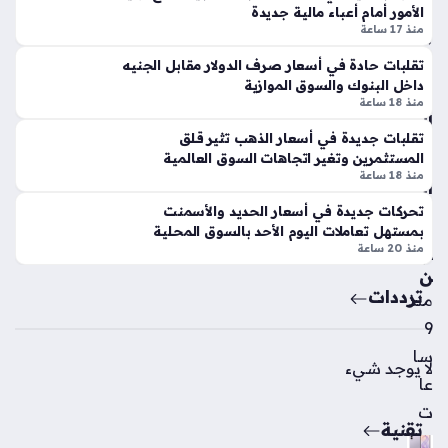
وال
ز
الأمور أمام أعباء مالية جديدة
زما
بالأ
منذ 17 ساعة
لك
س
تقلبات حادة في أسعار صرف الدولار مقابل الجنيه
للت
وا
داخل البنوك والسوق الموازية
مر
ق
منذ 18 ساعة
د
الم
عل
تقلبات جديدة في أسعار الذهب تثير قلق
حل
المستثمرين وتغير اتجاهات السوق العالمية
ى
ية
منذ 18 ساعة
أند
الي
يته
وم
تحركات جديدة في أسعار الحديد والأسمنت
م
الاث
بمستهل تعاملات اليوم الأحد بالسوق المحلية
بال
منذ 20 ساعة
ني
دو
ن
ري
ترددات
منذ
منذ
9
4
سا
لا يوجد شيء
سا
عا
عا
ت
تقنية
ت