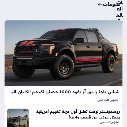
ات
منوعات
الع
الم
ية
تك
ش
ف
ال
سي
ارة
الك
هرب
ائي
ة
الأك
شيلبي باجا رابتور آر بقوة 1000 حصان تقتحم الكثبان الرملية بأداء خارق
ثر
الشهر الماضي
اعت
تعد شيلبي باجا رابتور آر طفرة هندسية تجسد مفهوم القوة
ما
روسمونستر لوفت تطلق أول عربة تخييم أمريكية
المفرطة التي تكسر حواجز الأداء التقليدية في شاحنات البيك أب، إذ
دي
بهيكل مركب من قطعة واحدة
ارتقت بهذه الفئة إلى مستويات غير مسبوقة بفضل تعديلات…
ة
الشهر الماضي