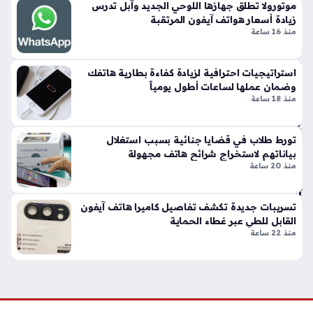
ون
موتورولا تطلق جهازها اللوحي الجديد وآبل تدرس
زيادة أسعار هواتف آيفون المرتقبة
ج
منذ 16 ساعة
Z
Fo
ld
استراتيجيات احترافية لزيادة كفاءة بطارية هاتفك
8
وضمان عملها لساعات أطول يومياً
وه
منذ 18 ساعة
ات
ف
تورط طلاب في قضايا جنائية بسبب استغلال
iP
بياناتهم لاستخراج شرائح هاتف مجهولة
ho
منذ 20 ساعة
ne
Ult
ra
تسريبات جديدة تكشف تفاصيل كاميرا هاتف آيفون
القابل للطي عبر غطاء الحماية
منذ
منذ 22 ساعة
4
سا
عا
ت