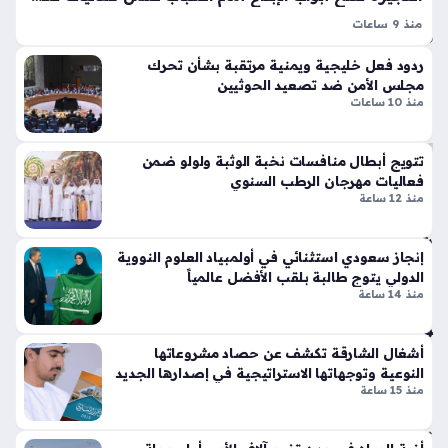
منذ
تين
منذ 9 ساعات
3
نتا
أيام الفجيرة للشباب 2026 تمثل منصة استراتيجية تهدف إلى تعزيز
ل
سا
ردود فعل خليجية ويمنية مرتقبة بشأن تحرك
المهارات الإبداعية للجيل الجديد في الفترة من العاشر حتى الثالث
ج
مجلس الأمن ضد تصعيد الحوثيين
عا
عشر من أغسطس تحت شعار من الأسرة إلى المستقبل الذكي،…
ي
منذ 10 ساعات
ت
تي
س
تتويج أبطال منافسات نخبة الوثبة ولولو ضمن
وبر
مبت
فعاليات مهرجان الرطب السنوي
سب
كر
منذ 12 ساعة
ورت
ون
س
شب
تك
إنجاز سعودي استثنائي في أولمبياد العلوم النووية
اب
سر
الدولي يتوج طالبة بلقب الأفضل عالمياً
يط
منذ 14 ساعة
قوا
وع
عد
ون
الت
تقن
أشغال الشارقة تكشف عن حصاد مشروعاتها
ص
يا
النوعية وتوجهاتها الاستراتيجية في إصدارها الجديد
مي
ت
منذ 15 ساعة
م
الذ
الت
كاء