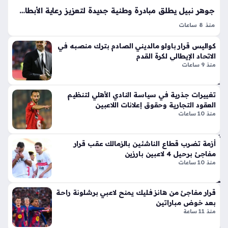
خو
ر
جوهر نبيل يطلق مبادرة وطنية جديدة لتعزيز رعاية الأبطال الرياضيين في مصر
رخ
الج
ي
منذ 8 ساعات
دل
جوهر نبيل يبرز أهمية توسيع الشراكات مع المؤسسات الوطنية
منذ
بإ
كواليس قرار باولو مالديني الصادم بترك منصبه في
لدعم الأبطال الرياضيين، وذلك من خلال تكثيف التعاون المثمر مع
3
ط
الاتحاد الإيطالي لكرة القدم
القطاع المصرفي. تهدف هذه الخطوة الاستراتيجية إلى تعزيز
لا
منذ 9 ساعات
سا
الاستثمار الرياضي، وتوفير…
ق
عا
أيق
ت
تغييرات جذرية في سياسة النادي الأهلي لتنظيم
ونت
العقود التجارية وحقوق إعلانات اللاعبين
ها
منذ 10 ساعات
الج
تغي
دي
يرا
دة
أزمة تضرب قطاع الناشئين بالزمالك عقب قرار
ت
ذا
مفاجئ برحيل 4 لاعبين بارزين
جذ
منذ 10 ساعات
ت
ري
الإث
ة
ني
في
قرار مفاجئ من هانز فليك يمنح لاعبي برشلونة راحة
ع
م
بعد خوض مباراتين
شر
سي
منذ 11 ساعة
أس
رة