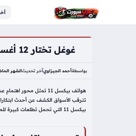
S
أخب
k
i
p
t
o
غوغل تختار 12 أغسطس موعدًا مرتقبًا لإزاحة الستار عن هواتف بيكسل 11
c
o
بواسطة
أحمد الجيزاوي
آخر تحديث
الشهر الما
n
t
e
n
تترقب الأسواق الكشف عن أحدث ابتكارات
t
بيكسل 11 التي تحمل تطلعات كبيرة للمستخدمين والمنافسين على حد سواء.