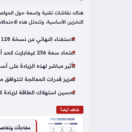
التخزين الأساسية، وتتمثل هذه الاحتمالات 
الاستغناء النهائي عن نسخة 128 غيغابايت التقليدية.
اعتماد سعة 256 غيغابايت كحد أدنى للإصدارات الجديدة.
تأثير مباشر لهذه الزيادة على أسعار هواتف بيكس
تعزيز قدرات المعالجة لتتوافق م
تحسين استهلاك الطاقة لزيادة كفا
شاهد أيضاً
مفاجآت وتفاصي