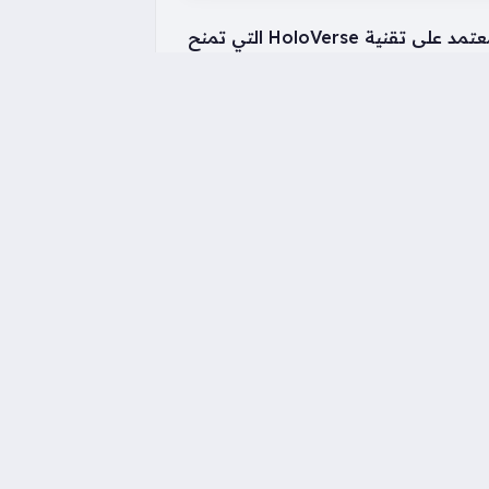
يصل سعر هاتف Oppo Reno 16 Pro إلى 25.99 مليون دونغ فيتنامي، ويبرز الهاتف بفضل تصميمه المعتمد على تقنية HoloVerse التي تمنح
اللوحة الخلفية بريقًا يشبه المجرة، إلى جانب مواصفات فنية قوية تشمل شاشة AMOLED بتردد 144 هرتز وسطوع يصل إلى 3600 شمعة،