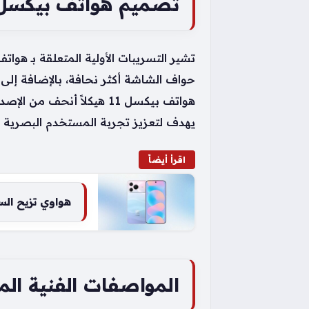
تصميم هواتف بيكسل 11 والتحسينات المرتق
حواف الشاشة أكثر نحافة، بالإضافة إلى 
هواتف بيكسل 11 هيكلاً أن
يهدف لتعزيز تجربة المستخدم البصرية و
اقرأ أيضاً
هواوي تزيح الستار عن هاتف Nova 16 SE بك
المواصفات الفنية المر