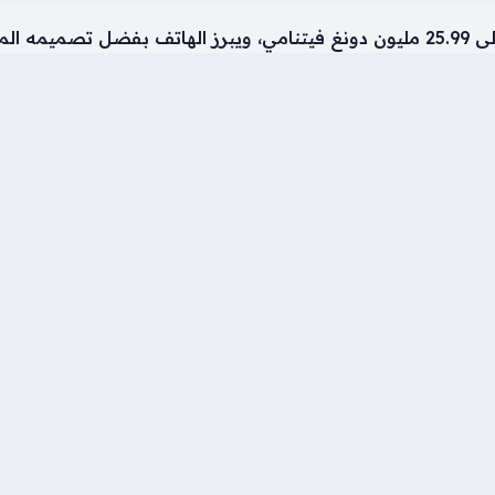
فاصيل التقنية
LTPS A مقاس 6.32 بوصة
ي أمبير
MediaTek Dimensity 8550 Su