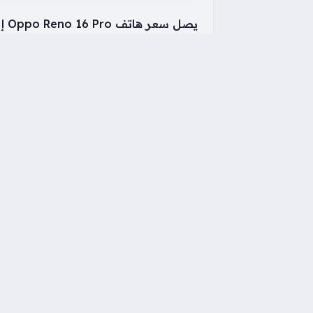
وكاميرا رئيسية بدقة 200 ميجابكسل، وبطارية سعتها 6700 مللي أمبير مع شحن سريع بقوة 80 واط.
الميزة
الت
الشاشة
MOLED
البطارية
6700 ملل
المعالج
per