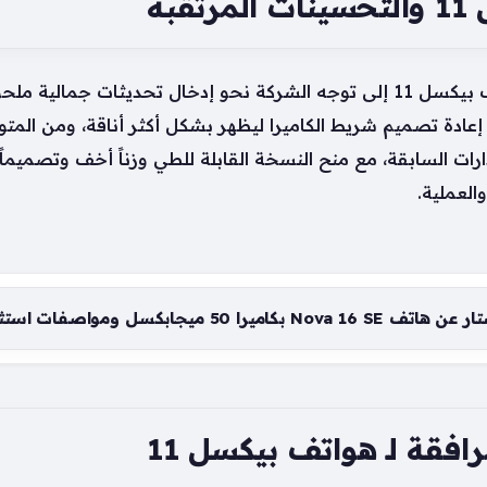
بة
تشير التسريبات الأولية المتعلقة بـ هواتف بيكسل 11 إلى توجه الشركة نحو إدخ
إعادة تصميم شريط الكاميرا ليظهر بشكل أكثر أناقة، ومن المت
حف من الإصدارات السابقة، مع منح النسخة القابلة للطي وزناً أخف وتصميم
العملية.
اميرا 50 ميجابكسل ومواصفات استثنائية
افقة لـ هواتف بيكسل 11