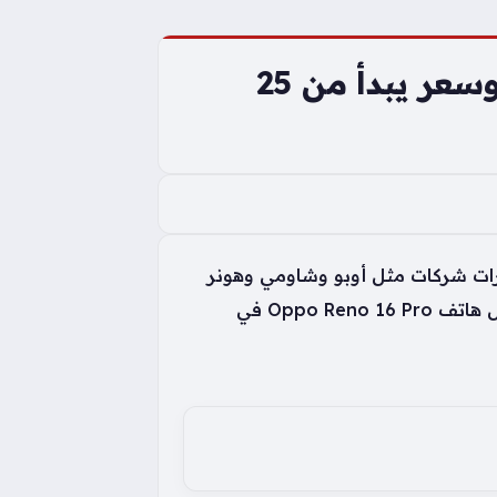
هواتف جديدة في فيتنام بسعة بطارية 7000 مللي أمبير وسعر يبدأ من 25
دارات شركات مثل أوبو وشاومي وهونر
حاجز العشرين مليون دونغ فيتنامي لتصل إلى مستويات تتراوح بين 25 و26 مليونًا، مما يضع أجهزة مثل هاتف Oppo Reno 16 Pro في