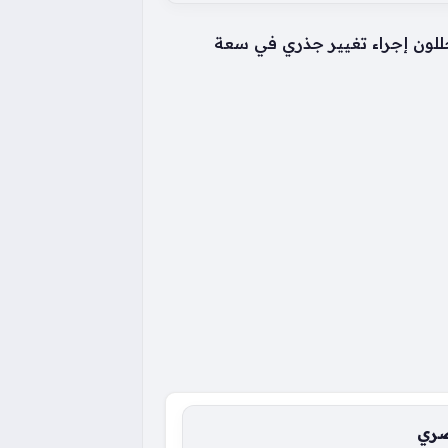
داخلية التي ستحملها هواتف بيكسل 11، حيث يرجح المحللون إجراء تغيير جذري في سعة
صري