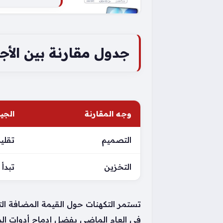
جدول مقارنة بين الأج
وجه المقارنة
الجي
التصميم
تقلي
التخزين
تبدأ من 28
في العام الماضي بفضل إدماج أدوات ال