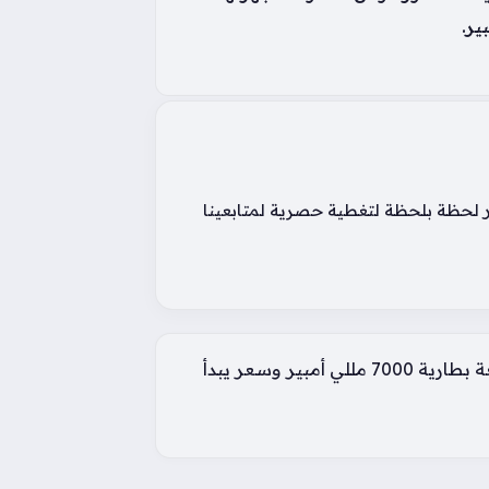
ار لحظة بلحظة لتغطية حصرية لمتابعينا
هواتف جديدة في فيتنام بسعة بطارية 7000 مللي أمبير وسعر يبدأ