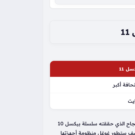
1
ل 11
حافة أكبر
تستمر التكهنات حول القيمة المضافة التي ستقدمها هواتف بيكسل 11 عند طرحها رسمياً، خاصة مع النجاح الذي حققته سلسلة بيكسل 10
 كيف ستطور غوغل منظومة أجهزتها