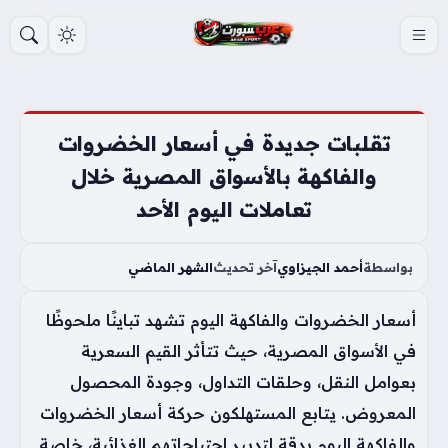
S
k
i
p
t
تقلبات جديدة في أسعار الخضروات
o
والفاكهة بالأسواق المصرية خلال
c
تعاملات اليوم الأحد
o
n
t
بواسطة
أحمد الجيزاوي
آخر تحديث
الشهر الماضي
e
أسعار الخضروات والفاكهة اليوم تشهد تباينًا ملحوظًا
n
t
في الأسواق المصرية، حيث تتأثر القيم السعرية
بعوامل النقل، وحلقات التداول، وجودة المحصول
المعروض. يتابع المستهلكون حركة أسعار الخضروات
والفاكهة اليوم بدقة لتدبير احتياجاتهم الغذائية، خاصة