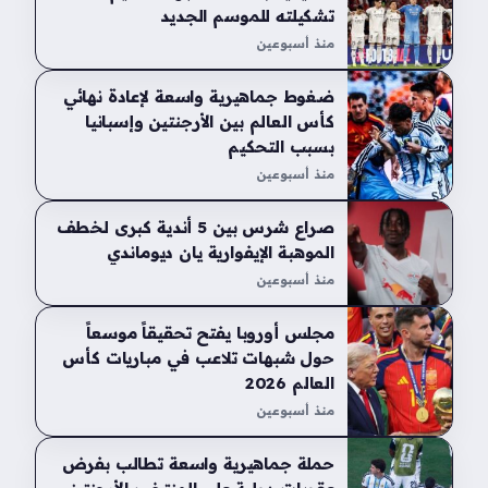
تشكيلته للموسم الجديد
منذ أسبوعين
ضغوط جماهيرية واسعة لإعادة نهائي
كأس العالم بين الأرجنتين وإسبانيا
بسبب التحكيم
منذ أسبوعين
صراع شرس بين 5 أندية كبرى لخطف
الموهبة الإيفوارية يان ديوماندي
منذ أسبوعين
مجلس أوروبا يفتح تحقيقاً موسعاً
حول شبهات تلاعب في مباريات كأس
العالم 2026
منذ أسبوعين
حملة جماهيرية واسعة تطالب بفرض