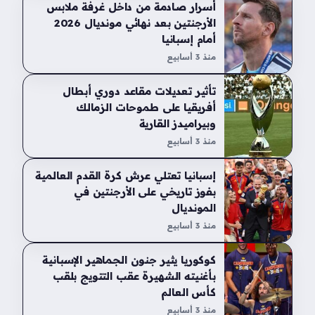
أسرار صادمة من داخل غرفة ملابس
الأرجنتين بعد نهائي مونديال 2026
أمام إسبانيا
منذ 3 أسابيع
تأثير تعديلات مقاعد دوري أبطال
أفريقيا على طموحات الزمالك
وبيراميدز القارية
منذ 3 أسابيع
إسبانيا تعتلي عرش كرة القدم العالمية
بفوز تاريخي على الأرجنتين في
المونديال
منذ 3 أسابيع
كوكوريا يثير جنون الجماهير الإسبانية
بأغنيته الشهيرة عقب التتويج بلقب
كأس العالم
منذ 3 أسابيع