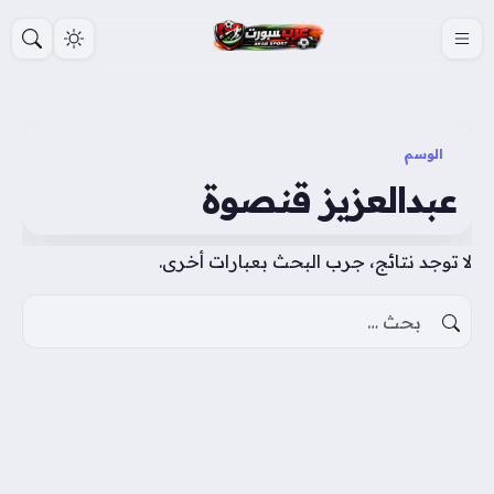
S
k
i
p
t
الوسم
o
عبدالعزيز قنصوة
c
o
لا توجد نتائج، جرب البحث بعبارات أخرى.
n
t
البحث عن:
e
n
t