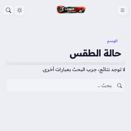
S
k
i
p
t
الوسم
o
حالة الطقس
c
o
لا توجد نتائج، جرب البحث بعبارات أخرى.
n
t
البحث عن:
e
n
t