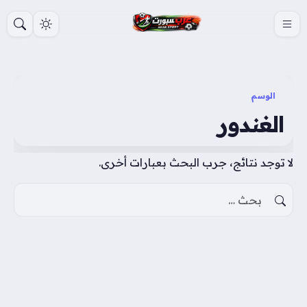
S
k
i
p
t
الوسم
o
الغندور
c
o
لا توجد نتائج، جرب البحث بعبارات أخرى.
n
t
البحث عن:
e
n
t