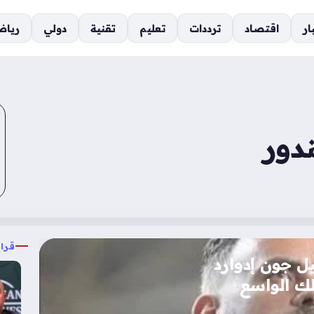
ار
اقتصاد
ترددات
تعليم
تقنية
دولي
رياض
ندور
قرا
ل جون إدوارد
ك الواسع