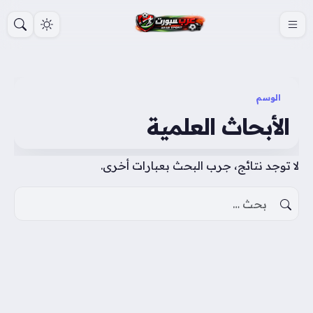
S
k
i
p
t
الوسم
o
الأبحاث العلمية
c
o
لا توجد نتائج، جرب البحث بعبارات أخرى.
n
t
البحث عن:
e
n
t