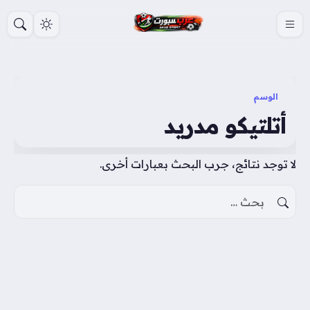
S
k
i
p
t
الوسم
o
أتلتيكو مدريد
c
o
لا توجد نتائج، جرب البحث بعبارات أخرى.
n
t
البحث عن:
e
n
t