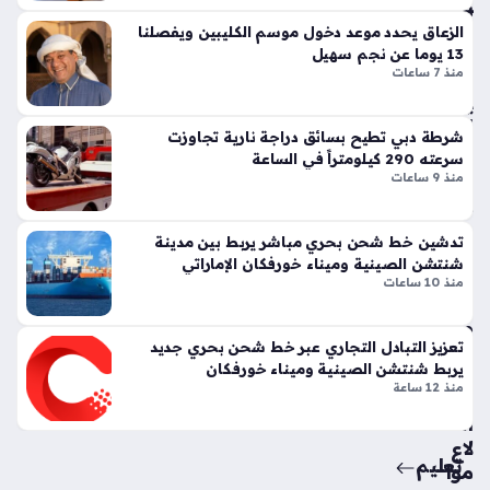
هر
تين
جا
الزعاق يحدد موعد دخول موسم الكليبين ويفصلنا
نتا
ن
13 يوما عن نجم سهيل
ل
منذ 7 ساعات
الع
ج
ين
ي
للثن
تي
شرطة دبي تطيح بسائق دراجة نارية تجاوزت
ايا
س
سرعته 290 كيلومتراً في الساعة
منذ
منذ 9 ساعات
وبر
56
سب
ورت
دقي
تدشين خط شحن بحري مباشر يربط بين مدينة
س
شنتشن الصينية وميناء خورفكان الإماراتي
قة
تك
منذ 10 ساعات
سر
مخ
قوا
تعزيز التبادل التجاري عبر خط شحن بحري جديد
او
عد
يربط شنتشن الصينية وميناء خورفكان
ف
الت
منذ 12 ساعة
من
ص
اند
مي
لاع
م
تعليم
موا
الت