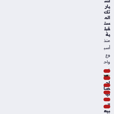
لس
يار
تك
الم
ست
قبل
ية
منذ
أسب
وع
واح
د
إح
صا
ئيا
ت
الم
بيع