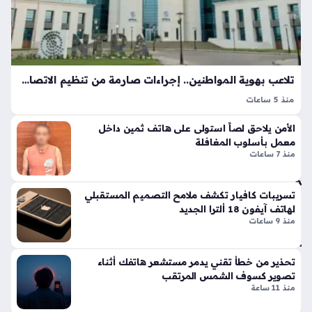
ص
ص
ت
في
سر
تلاعب بهوية المواطنين.. إجراءات صارمة من تنظيم الاتصالات بشأن خطوط المحمول المسجلة
قة
منذ 5 ساعات
اله
ظهور خطوط هاتف محمول مسجلة بأسماء بعض المواطنين في
وات
الأمن يلاحق لصاً استولى على هاتف ثمين داخل
مصر دون علمهم أثار حالة من الجدل الواسع، حيث بدأت التساؤلات
ف
معمل بأسلوب المغافلة
تتصاعد حول إجراءات تسجيل شرائح المحمول، وآليات التحقق من
الم
منذ 7 ساعات
هوية…
حم
ول
ة
تسريبات كافيار تكشف ملامح التصميم المستقبلي
لهاتف آيفون 18 ألترا الجديد
بم
منذ 9 ساعات
دين
ة
س
تحذير من خطأ تقني يدمر مستشعر هاتفك أثناء
وه
تصوير كسوف الشمس المرتقب
اج
منذ 11 ساعة
بع