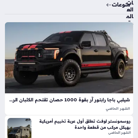
ات
منوعات
الع
الم
ية
تك
ش
ف
ال
سي
ارة
الك
هرب
ائي
ة
الأك
شيلبي باجا رابتور آر بقوة 1000 حصان تقتحم الكثبان الرملية بأداء خارق
ثر
الشهر الماضي
اعت
تعد شيلبي باجا رابتور آر طفرة هندسية تجسد مفهوم القوة
ما
روسمونستر لوفت تطلق أول عربة تخييم أمريكية
المفرطة التي تكسر حواجز الأداء التقليدية في شاحنات البيك أب، إذ
دي
بهيكل مركب من قطعة واحدة
ارتقت بهذه الفئة إلى مستويات غير مسبوقة بفضل تعديلات…
ة
الشهر الماضي