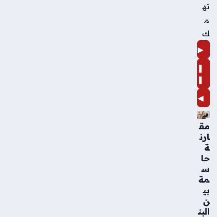
ته
م
ك
▶
❚
❚
◀
مق
ارن
ة
حا
س
مة
بي
ن
البن