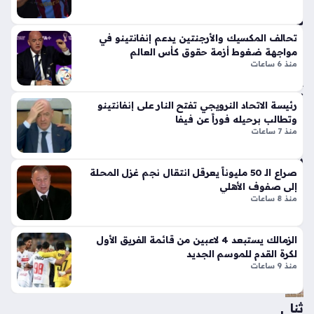
غا
ر
م
الج
ضاً
تحالف المكسيك والأرجنتين يدعم إنفانتينو في
دل
و
مواجهة ضغوط أزمة حقوق كأس العالم
بإ
س
منذ 6 ساعات
ط
ط
لا
تك
ق
رئيسة الاتحاد النرويجي تفتح النار على إنفانتينو
هنا
أيق
وتطالب برحيله فوراً عن فيفا
ت
منذ 7 ساعات
ونت
وا
ها
س
الج
عة
صراع الـ 50 مليوناً يعرقل انتقال نجم غزل المحلة
دي
إلى صفوف الأهلي
منذ
دة
منذ 8 ساعات
سا
ذا
ت
عة
الزمالك يستبعد 4 لاعبين من قائمة الفريق الأول
الإث
واح
لكرة القدم للموسم الجديد
ني
منذ 9 ساعات
دة
ع
شر
أس
ثنا