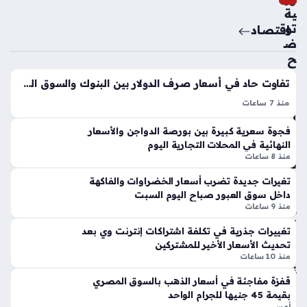
ية
تح
تو
اقتصاد
ركا
ض
ت
ح
مف
م
اجئ
تفاوت حاد في أسعار صرف الدولار بين البنوك والسوق الموازية بمنتصف التعاملات
ص
ة
ير
منذ 7 ساعات
داخ
أس
سعر الدولار اليوم السبت 8 أغسطس 2026 في مصر يشهد حالة
ل
فجوة سعرية كبيرة بين بورصة الدواجن والأسعار
عار
من التباين الملحوظ بين الاستقرار داخل الجهاز المصرفي الرسمي،
أهل
النهائية في المحلات التجارية اليوم
الو
والتحرك الصعودي في التعاملات خارج القنوات المصرفية؛ حيث
ي
منذ 8 ساعات
قو
يراقب المتعاملون…
جد
د
تغيرات جديدة تضرب أسعار الخضراوات والفاكهة
ة
قب
داخل سوق العبور صباح اليوم السبت
بش
ل
منذ 9 ساعات
أن
انع
م
تغييرات جذرية في تكلفة اشتراكات إنترنت وي بعد
قاد
تحديث الأسعار الأخير للمشتركين
ست
لج
منذ 10 ساعات
قب
نة
ل
قفزة مفاجئة في أسعار الذهب بالسوق المصري
الت
الإي
بقيمة 45 جنيها للجرام الواحد
س
أمس