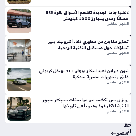
وت
فو
قاً
لانشيا جاما الجديدة تقتحم الأسواق بقوة 375
حصانًا ومدى يتجاوز 1000 كيلومتر
في
الشهر الماضي
الأ
س
وا
تحذير مفاجئ من مطوري ذكاء أنثروبيك يثير
ق
تساؤلات حول مستقبل التقنية الرقمية
الح
الشهر الماضي
الي
ة
ثيون ديزاين تعيد ابتكار بورش 911 بهيكل كربوني
منذ
فائق وتجهيزات عصرية مبتكرة
أسب
الشهر الماضي
وع
واح
رولز رويس تكشف عن مواصفات سبيكتر سيريز
الثانية الأكثر قوة وهدوءاً في تاريخها
د
الشهر الماضي
حق
ائ
مصر