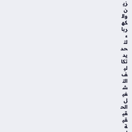
زي
ن
وال
كه
ربا
ء
لت
حد
يد
تكا
لي
ف
الت
ش
غي
ل
الح
قي
قي
ة