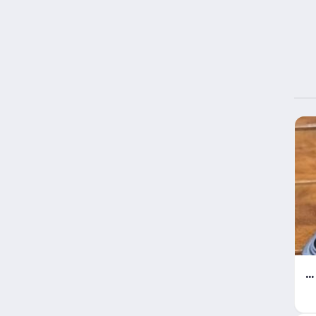
خمس تقنيات ثورية ترسم ملامح القوة في هاتف آيفون 18 برو الجديد
مع