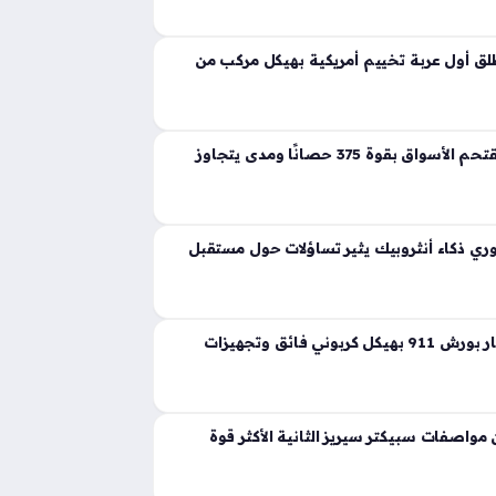
ية تجسد مفهوم القوة المفرطة التي تكسر حواجز
 إذ ارتقت بهذه الفئة إلى مستويات غير مسبوقة
ق أول عربة تخييم أمريكية بهيكل مركب من
لانشيا جاما الجديدة تقتحم الأسواق بقوة 375 حصانًا ومدى يتجاوز
ي ذكاء أنثروبيك يثير تساؤلات حول مستقبل
ثيون ديزاين تعيد ابتكار بورش 911 بهيكل كربوني فائق وتجهيزات
واصفات سبيكتر سيريز الثانية الأكثر قوة