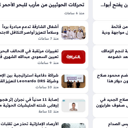
انتقال محمد صلاح إلى طرابزون يفتح أبواب السياحة التركية أمام الجماهير العربية
منذ 6 ساعات
 تحول مفصلية
التصعيد الذي تنتهجه ميليشيا الحوثي في اليمن يتج
ي، حيث يراهن
كونه أحداثاً عسكرية متفرقة، إذ تحول هذا التحرك إ
من قائمة
أشغال الشارقة تدعم مبادرة برداً
لمي لتحويل
 مواجهة ودية
استراتيجية ممنهجة تهدف لإعادة صياغة معادلات ال
وسلاماً لتعزيز أواصر التكافل الاجت
في الإمارة
منذ 7 ساعات
عربية والمصرية،
الإقليمية، وتكشف طبيعة هذا التصعيد الذي…
 لنجم الزمالك
تغييرات مرتقبة في التحالف البحر
بعد خضوعه
تعيين السعودي عبدالله الشهري قائ
له
منذ 9 ساعات
ضم محمود صلاح
شراكة دفاعية استراتيجية بين الإم
ن دولار هذا
وشركة Leonardo DRS لتع
السيادية للقيادة والسيطرة
منذ 10 ساعات
اح الجديد في
إصابة 11 مدنياً في نجران إثر هج
لى صفوف طرابزون
إرهابي شنته المليشيات الحوثية مؤ
منذ 12 ساعة
يس الصدام
الأرصاد الإماراتية تحذر من تقلبات