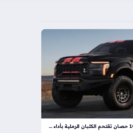
شيلبي باجا رابتور آر بقوة 1000 حصان تقتحم الكثبان الرملية بأداء خارق