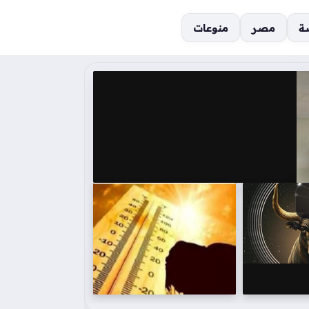
ة
مصر
منوعات
ة