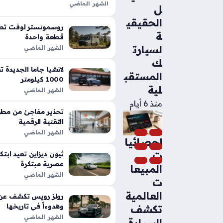
الشهر الماضي
ل
تعد شيلبي باجا رابتور آر طفرة هندس
الحقيقي
الأداء التقليدية في شاحنات البيك أب،
روسمونستر لوفت تطل
ة
بفضل تعديلات…
قطعة واحدة
لسيارت
الشهر الماضي
ك
المستقب
1000 كيلومتر
لية
الشهر الماضي
منذ 6 أيام
تحذير مفاجئ من مطور
التقنية الرقمية
الشهر الماضي
إحصائيا
ت
عصرية مبتكرة
المبيعا
الشهر الماضي
ت
العالمية
رولز رويس تكشف عن م
وهدوءاً في تاريخها
تكشف
الشهر الماضي
السيارة