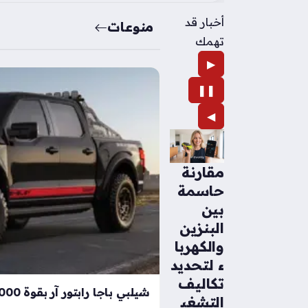
أخبار قد
منوعات
تهمك
▶
❚❚
◀
مقارنة
حاسمة
بين
البنزين
والكهربا
ء لتحديد
تكاليف
التشغي