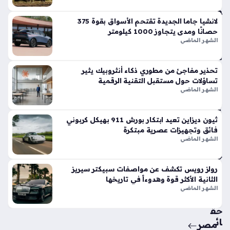
وت
فو
قاً
لانشيا جاما الجديدة تقتحم الأسواق بقوة 375
حصانًا ومدى يتجاوز 1000 كيلومتر
في
الشهر الماضي
الأ
س
وا
تحذير مفاجئ من مطوري ذكاء أنثروبيك يثير
ق
تساؤلات حول مستقبل التقنية الرقمية
الح
الشهر الماضي
الي
ة
ثيون ديزاين تعيد ابتكار بورش 911 بهيكل كربوني
منذ
فائق وتجهيزات عصرية مبتكرة
أسب
الشهر الماضي
وع
واح
رولز رويس تكشف عن مواصفات سبيكتر سيريز
الثانية الأكثر قوة وهدوءاً في تاريخها
د
الشهر الماضي
حق
ائ
مصر