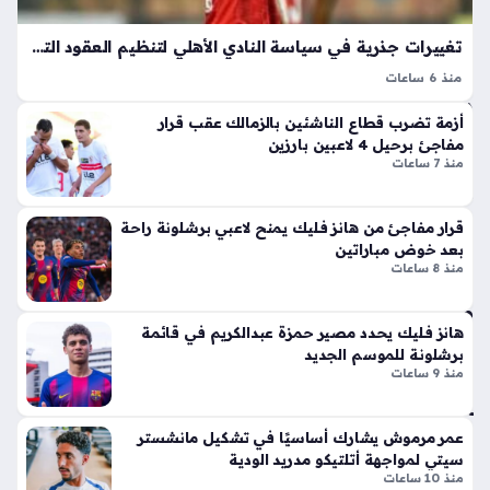
يته
ر
م
الج
تغييرات جذرية في سياسة النادي الأهلي لتنظيم العقود التجارية وحقوق إعلانات اللاعبين
بال
دل
دو
منذ 6 ساعات
بإ
ري
الاهلي يطبق سياسة مالية جديدة فيما يخص الحقوق التجارية
ط
أزمة تضرب قطاع الناشئين بالزمالك عقب قرار
للاعبين خلال الفترة المقبلة، حيث يهدف هذا التوجه إلى ضبط
منذ
لا
مفاجئ برحيل 4 لاعبين بارزين
العلاقة التعاقدية بعيدًا عن الالتزامات المالية الثابتة، إذ أكدت التقارير
سا
ق
منذ 7 ساعات
الأخيرة…
أيق
عة
ونت
واح
قرار مفاجئ من هانز فليك يمنح لاعبي برشلونة راحة
ها
بعد خوض مباراتين
دة
الج
منذ 8 ساعات
دي
دة
مبت
ذا
كر
هانز فليك يحدد مصير حمزة عبدالكريم في قائمة
ت
برشلونة للموسم الجديد
ون
منذ 9 ساعات
الإث
شب
ني
اب
ع
يط
عمر مرموش يشارك أساسيًا في تشكيل مانشستر
شر
وع
سيتي لمواجهة أتلتيكو مدريد الودية
أس
ون
منذ 10 ساعات