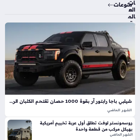
ات
منوعات
الع
الم
ية
تك
ش
ف
ال
سي
ارة
الك
هرب
ائي
ة
الأك
شيلبي باجا رابتور آر بقوة 1000 حصان تقتحم الكثبان الرملية بأداء خارق
ثر
الشهر الماضي
اعت
تعد شيلبي باجا رابتور آر طفرة هندسية تجسد مفهوم القوة
ما
روسمونستر لوفت تطلق أول عربة تخييم أمريكية
المفرطة التي تكسر حواجز الأداء التقليدية في شاحنات البيك أب، إذ
دي
بهيكل مركب من قطعة واحدة
ارتقت بهذه الفئة إلى مستويات غير مسبوقة بفضل تعديلات…
ة
الشهر الماضي