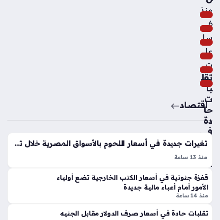
اس
منذ
ك
ت
6
بأب
سا
يد
عا
جا
ن
ت
تقل
منذ
با
سا
ت
اقتصاد
عتي
حا
ن
دة
في
أس
تغيرات جديدة في أسعار اللحوم بالأسواق المصرية خلال تعاملات اليوم الأحد
لو
عار
س
منذ 13 ساعة
الأ
أن
أسعار اللحوم اليوم الأحد 9 أغسطس 2026 تشهد تبايناً ملحوظاً في
س
جل
قفزة جنونية في أسعار الكتب الخارجية تضع أولياء
الأسواق المحلية، إذ تختلف التكلفة بين المحلات التجارية ومنافذ
ما
و
الأمور أمام أعباء مالية جديدة
الدولة المدعمة، حيث سجلت اللحوم الكندوز في المحال العامة ما…
ك
منذ 14 ساعة
س
وال
جا
تقلبات حادة في أسعار صرف الدولار مقابل الجنيه
جم