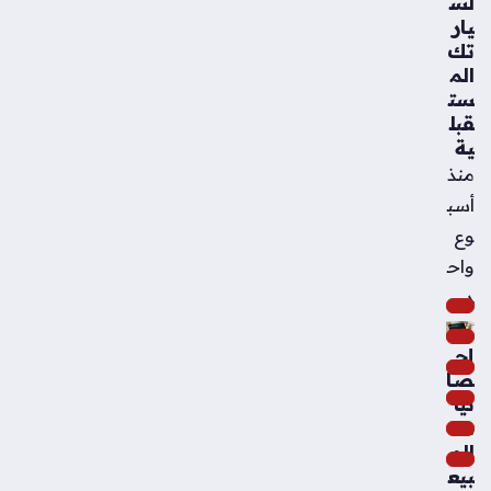
لس
يار
تك
الم
ست
قبل
ية
منذ
أسب
وع
واح
د
إح
صا
ئيا
ت
الم
بيع