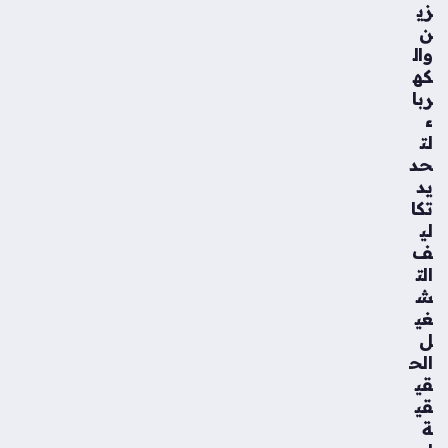
زي
ن
وال
كه
ربا
ء
لت
حد
يد
تكا
لي
ف
الت
ش
غي
ل
الح
قي
قي
ة