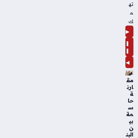
ته
م
ك
▶
❚
❚
◀
مق
ارن
ة
حا
س
مة
بي
ن
البن