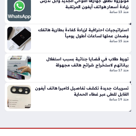
موتورولا تطلق جهازها اللوحي الجديد وآبل تدرس
بي
زيادة أسعار هواتف آيفون المرتقبة
ن
منذ 13 ساعة
سا
م
س
استراتيجيات احترافية لزيادة كفاءة بطارية هاتفك
ون
وضمان عملها لساعات أطول يومياً
منذ 15 ساعة
ج
Z
Fo
تورط طلاب في قضايا جنائية بسبب استغلال
ld
بياناتهم لاستخراج شرائح هاتف مجهولة
8
منذ 17 ساعة
وه
ات
تسريبات جديدة تكشف تفاصيل كاميرا هاتف آيفون
ف
القابل للطي عبر غطاء الحماية
iP
منذ 19 ساعة
ho
ne
Ult
ra
منذ