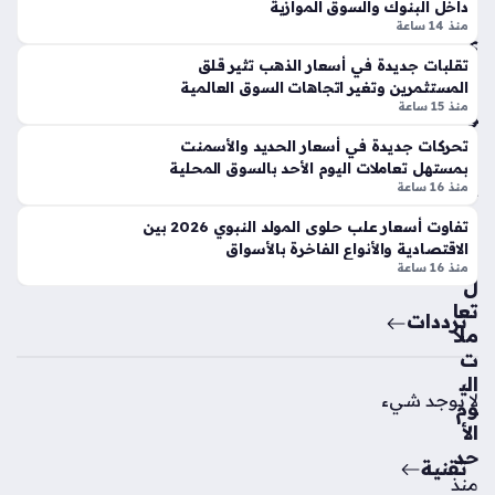
لاك
داخل البنوك والسوق الموازية
بر
س
منذ 14 ساعة
ي
ي
بالأ
تقلبات جديدة في أسعار الذهب تثير قلق
يح
المستثمرين وتغير اتجاهات السوق العالمية
س
س
منذ 15 ساعة
وا
م
ق
ص
تحركات جديدة في أسعار الحديد والأسمنت
الم
فق
بمستهل تعاملات اليوم الأحد بالسوق المحلية
ص
منذ 16 ساعة
ة
ري
انت
تفاوت أسعار علب حلوى المولد النبوي 2026 بين
ة
قا
الاقتصادية والأنواع الفاخرة بالأسواق
خلا
ل
منذ 16 ساعة
ل
الن
تعا
ج
ترددات
ملا
م
ت
الإ
الي
سب
لا يوجد شيء
وم
ان
الأ
ي
حد
سي
تقنية
منذ
رج