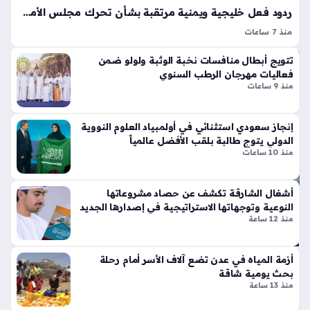
ع
تين
ردود فعل خليجية ويمنية مرتقبة بشأن تحرك مجلس الأمن ضد تصعيد الحوثيين
ال
نتا
ص
منذ 7 ساعات
ل
تفاعل مجلس الأمن الدولي مؤخراً مع التطورات الميدانية ببيان حازم
ح
ج
تتويج أبطال منافسات نخبة الوثبة ولولو ضمن
ي
أدان فيه هجمات الحوثيين ضد السعودية والسفن التجارية، وهو
ي
فعاليات مهرجان الرطب السنوي
موقف يمثل جوهر ردود الفعل الإقليمية على {الكلمة المفتاحية}
منذ
تي
منذ 9 ساعات
التي أثارت…
سا
س
وبر
عة
إنجاز سعودي استثنائي في أولمبياد العلوم النووية
سب
واح
الدولي يتوج طالبة بلقب الأفضل عالمياً
ورت
منذ 10 ساعات
دة
س
تك
سر
أشغال الشارقة تكشف عن حصاد مشروعاتها
ال
قوا
النوعية وتوجهاتها الاستراتيجية في إصدارها الجديد
س
منذ 12 ساعة
عد
عو
الت
دي
ص
ة
أزمة المياه في عدن تضع آلاف الأسر أمام رحلة
مي
ت
بحث يومية شاقة
م
ض
منذ 13 ساعة
الت
ع