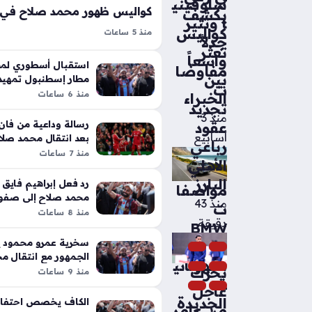
سلوفيني
يكشف
ا وتثير
كواليس
منذ 5 ساعات
جدلاً
محمد صلاح يخضع للفحص الطبي مع
تعثر
واسعاً
تمثل الخطوة الحاسمة قبل التوقيع ال
استقبال أسطوري لم
مفاوضا
بين
مطار إسطنبول تمهيدا
النجم المصري صباح اليوم نحو مستش
ت
لصفوف طرابزون سبو
منذ 6 ساعات
الخبراء
ماسلاك بمدينة إسطنبول لإجراء سلس
تجديد
الاختبارات…
منذ 3
رسالة وداعية من فان 
عقود
أسابيع
بعد انتقال محمد صلا
رباعي
منذ 7 ساعات
الأهلي
البارز
رد فعل إبراهيم فايق
مواصفا
محمد صلاح إلى صفو
منذ 43
ت
التركي
منذ 8 ساعات
دقيقة
BMW
سخرية عمرو محمود ي
iX5
الجمهور مع انتقال م
الكهربائي
تحرك
لطرابزون سبور
منذ 9 ساعات
ة
عاجل
الجديدة
الكاف يخصص احتفاءً 
من عامر