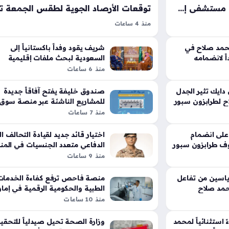
كواليس ظهور محمد صلاح في مستشفى إسطنبول تمهيداً للانضمام إلى طرابزون سبور التركي
منذ 4 ساعات
 طرابزون سبور
حالة الطقس في الإمارات هي محور اهتمام الكثيري
رسمي؛ إذ توجه
ممن يتابعون نشرات المركز الوطني للأرصاد، حيث
حمد صلاح في
شريف يقود وفداً باكستانياً إلى
ً لانضمامه
فى أجيبادم
السعودية لبحث ملفات إقليمية
يشهد يوم غد الجمعة تحولات جوية تتسم بالاعتدال
ر
حساسة ومصيرية
منذ 6 ساعات
لة من
الممزوج بظهور السحب الركامية في بعض المناط
دايك تثير الجدل
صندوق خليفة يفتح آفاقاً جديدة
ح لطرابزون سبور
للمشاريع الناشئة عبر منصة سوق 
المستقبل
منذ 7 ساعات
 على انضمام
اختيار قائد جديد لقيادة التحالف ا
ف طرابزون سبور
الدفاعي متعدد الجنسيات في المن
منذ 9 ساعات
اسين من تفاعل
منصة فاحص ترفع كفاءة الخدمات
حمد صلاح
الطبية والحكومية الرقمية في إمار
الشارقة
منذ 10 ساعات
استثنائياً لمحمد
وزارة الصحة تحيل صيدلياً للتحقيق