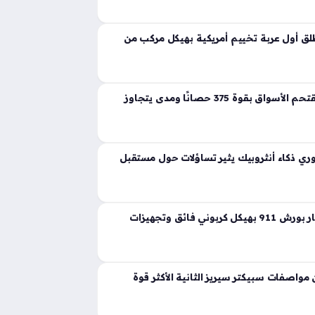
ية تجسد مفهوم القوة المفرطة التي تكسر حواجز
 إذ ارتقت بهذه الفئة إلى مستويات غير مسبوقة
ق أول عربة تخييم أمريكية بهيكل مركب من
لانشيا جاما الجديدة تقتحم الأسواق بقوة 375 حصانًا ومدى يتجاوز
ي ذكاء أنثروبيك يثير تساؤلات حول مستقبل
ثيون ديزاين تعيد ابتكار بورش 911 بهيكل كربوني فائق وتجهيزات
واصفات سبيكتر سيريز الثانية الأكثر قوة