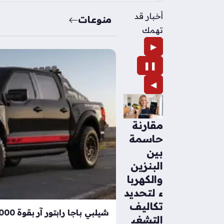
أخبار قد
منوعات
تهمك
▶
❚❚
◀
مقارنة
حاسمة
بين
البنزين
والكهربا
ء لتحديد
تكاليف
التشغي