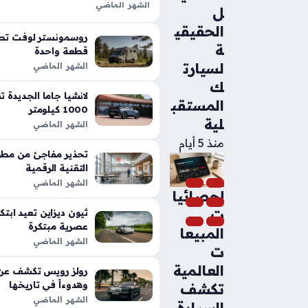
الشهر الماضي
ل
تعد شيلبي باجا رابتور آر طفرة هندس
الحقيقي
الأداء التقليدية في شاحنات البيك أب،
روسمونستر لوفت تطل
ة
بفضل تعديلات…
قطعة واحدة
لسيارت
الشهر الماضي
ك
المستقب
1000 كيلومتر
لية
الشهر الماضي
منذ 5 أيام
تحذير مفاجئ من مطور
التقنية الرقمية
الشهر الماضي
إحصائيا
ت
عصرية مبتكرة
المبيعا
الشهر الماضي
ت
العالمية
رولز رويس تكشف عن م
وهدوءاً في تاريخها
تكشف
الشهر الماضي
السيارة