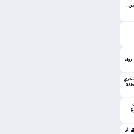
توقعات الأرصاد الجوية لطقس الجمعة تترقب هطول أمطار في مناطق متفرقة
ن
ق،…
رواد
لبحري
طقة
ة
 إثر