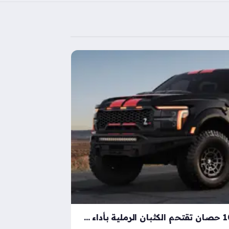
شيلبي باجا رابتور آر بقوة 1000 حصان تقتحم الكثبان الرملية بأداء خارق