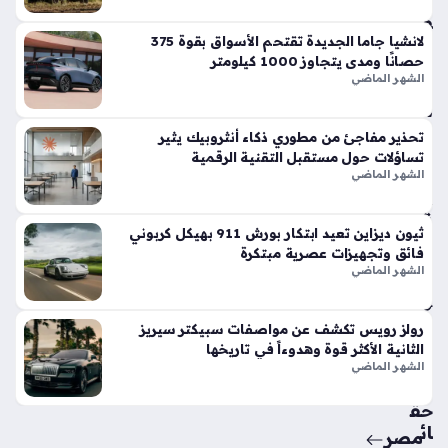
وت
فو
قاً
لانشيا جاما الجديدة تقتحم الأسواق بقوة 375
حصانًا ومدى يتجاوز 1000 كيلومتر
في
الشهر الماضي
الأ
س
وا
تحذير مفاجئ من مطوري ذكاء أنثروبيك يثير
ق
تساؤلات حول مستقبل التقنية الرقمية
الح
الشهر الماضي
الي
ة
ثيون ديزاين تعيد ابتكار بورش 911 بهيكل كربوني
منذ
فائق وتجهيزات عصرية مبتكرة
أسب
الشهر الماضي
وع
واح
رولز رويس تكشف عن مواصفات سبيكتر سيريز
الثانية الأكثر قوة وهدوءاً في تاريخها
د
الشهر الماضي
حق
ائ
مصر