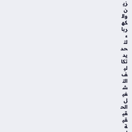
زي
ن
وال
كه
ربا
ء
لت
حد
يد
تكا
لي
ف
الت
ش
غي
ل
الح
قي
قي
ة