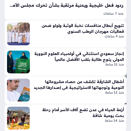
ع
تين
ردود فعل خليجية ويمنية مرتقبة بشأن تحرك مجلس الأمن ضد تصعيد الحوثيين
ال
نتا
ص
منذ 7 ساعات
ل
تفاعل مجلس الأمن الدولي مؤخراً مع التطورات الميدانية ببيان حازم
ح
ج
تتويج أبطال منافسات نخبة الوثبة ولولو ضمن
ي
أدان فيه هجمات الحوثيين ضد السعودية والسفن التجارية، وهو
ي
فعاليات مهرجان الرطب السنوي
موقف يمثل جوهر ردود الفعل الإقليمية على {الكلمة المفتاحية}
منذ
تي
منذ 9 ساعات
التي أثارت…
سا
س
وبر
عة
إنجاز سعودي استثنائي في أولمبياد العلوم النووية
سب
واح
الدولي يتوج طالبة بلقب الأفضل عالمياً
ورت
منذ 11 ساعة
دة
س
تك
سر
أشغال الشارقة تكشف عن حصاد مشروعاتها
ال
قوا
النوعية وتوجهاتها الاستراتيجية في إصدارها الجديد
س
منذ 12 ساعة
عد
عو
الت
دي
ص
ة
أزمة المياه في عدن تضع آلاف الأسر أمام رحلة
مي
ت
بحث يومية شاقة
م
ض
منذ 14 ساعة
الت
ع