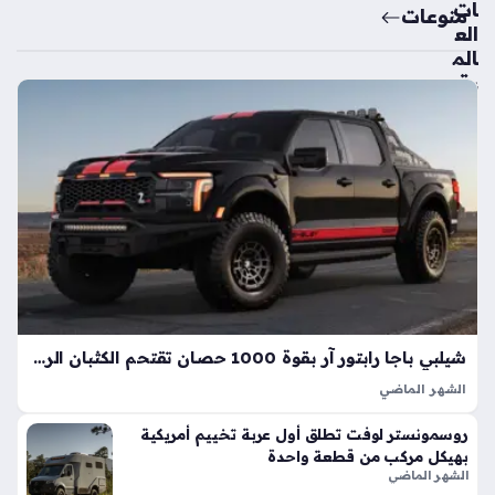
ات
منوعات
الع
الم
ية
تك
ش
ف
ال
سي
ارة
الك
هرب
ائي
ة
الأك
شيلبي باجا رابتور آر بقوة 1000 حصان تقتحم الكثبان الرملية بأداء خارق
ثر
الشهر الماضي
اعت
تعد شيلبي باجا رابتور آر طفرة هندسية تجسد مفهوم القوة
ما
روسمونستر لوفت تطلق أول عربة تخييم أمريكية
المفرطة التي تكسر حواجز الأداء التقليدية في شاحنات البيك أب، إذ
دي
بهيكل مركب من قطعة واحدة
ارتقت بهذه الفئة إلى مستويات غير مسبوقة بفضل تعديلات…
ة
الشهر الماضي