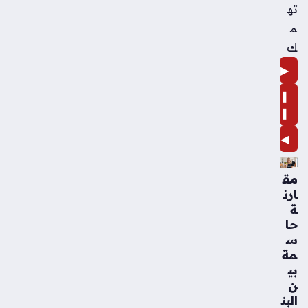
ته
م
ك
▶
❚
❚
◀
مق
ارن
ة
حا
س
مة
بي
ن
البن