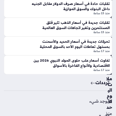
لاك
بر
تقلبات حادة في أسعار صرف الدولار مقابل الجنيه
س
داخل البنوك والسوق الموازية
ي
ي
منذ 15 ساعة
بالأ
يح
س
س
تقلبات جديدة في أسعار الذهب تثير قلق
وا
المستثمرين وتغير اتجاهات السوق العالمية
م
ق
منذ 15 ساعة
ص
الم
فق
تحركات جديدة في أسعار الحديد والأسمنت
ص
ة
بمستهل تعاملات اليوم الأحد بالسوق المحلية
ري
انت
منذ 17 ساعة
ة
قا
تفاوت أسعار علب حلوى المولد النبوي 2026 بين
خلا
ل
الاقتصادية والأنواع الفاخرة بالأسواق
ل
الن
منذ 17 ساعة
تعا
ج
ملا
م
ترددات
ت
الإ
الي
سب
وم
ان
لا يوجد شيء
الأ
ي
حد
سي
منذ
رج