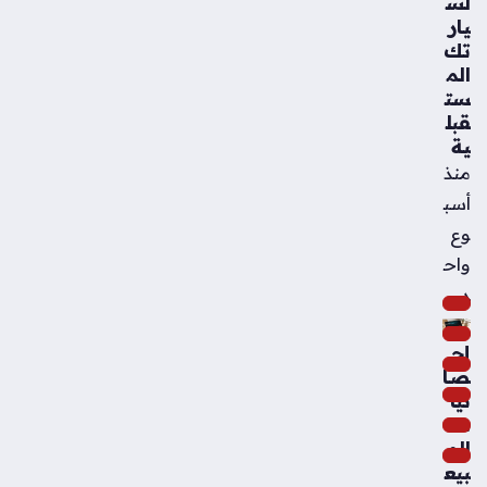
لس
يار
تك
الم
ست
قبل
ية
منذ
أسب
وع
واح
د
إح
صا
ئيا
ت
الم
بيع