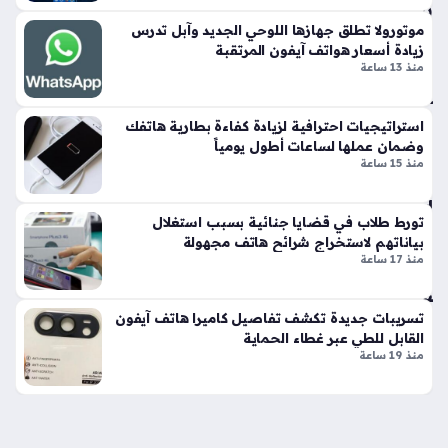
بي
ن
موتورولا تطلق جهازها اللوحي الجديد وآبل تدرس
زيادة أسعار هواتف آيفون المرتقبة
سا
منذ 13 ساعة
م
س
ون
استراتيجيات احترافية لزيادة كفاءة بطارية هاتفك
ج
وضمان عملها لساعات أطول يومياً
Z
منذ 15 ساعة
Fo
ld
تورط طلاب في قضايا جنائية بسبب استغلال
8
بياناتهم لاستخراج شرائح هاتف مجهولة
وه
منذ 17 ساعة
ات
ف
iP
تسريبات جديدة تكشف تفاصيل كاميرا هاتف آيفون
ho
القابل للطي عبر غطاء الحماية
منذ 19 ساعة
ne
Ult
ra
منذ