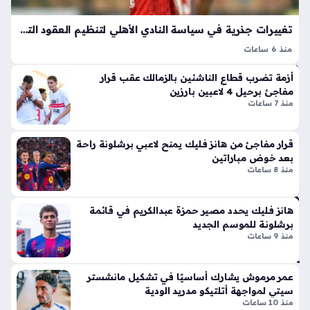
يته
ر
م
الج
تغييرات جذرية في سياسة النادي الأهلي لتنظيم العقود التجارية وحقوق إعلانات اللاعبين
بال
دل
دو
منذ 6 ساعات
بإ
ري
الاهلي يطبق سياسة مالية جديدة فيما يخص الحقوق التجارية
ط
أزمة تضرب قطاع الناشئين بالزمالك عقب قرار
للاعبين خلال الفترة المقبلة، حيث يهدف هذا التوجه إلى ضبط
منذ
لا
مفاجئ برحيل 4 لاعبين بارزين
العلاقة التعاقدية بعيدًا عن الالتزامات المالية الثابتة، إذ أكدت التقارير
سا
ق
منذ 7 ساعات
الأخيرة…
أيق
عة
ونت
واح
قرار مفاجئ من هانز فليك يمنح لاعبي برشلونة راحة
ها
بعد خوض مباراتين
دة
الج
منذ 8 ساعات
دي
دة
مبت
ذا
كر
هانز فليك يحدد مصير حمزة عبدالكريم في قائمة
ت
برشلونة للموسم الجديد
ون
منذ 9 ساعات
الإث
شب
ني
اب
ع
يط
عمر مرموش يشارك أساسيًا في تشكيل مانشستر
شر
وع
سيتي لمواجهة أتلتيكو مدريد الودية
أس
ون
منذ 10 ساعات