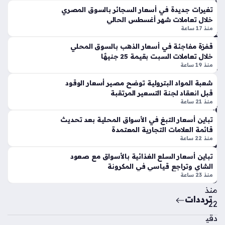
بي
أسعار الدواجن اليوم الأحد 9 أغسطس تشهد استقرارًا ملحوظًا في
لا
تغيرات جديدة في أسعار السجائر بالسوق المصري
ن
الأسواق المحلية، حيث سجل سعر كيلو الفراخ البيضاء نحو 59 جنيهًا
ق
خلال تعاملات شهر أغسطس الحالي
الاق
داخل المزارع، بينما تفاوتت أسعار البيع للمستهلك بين 69…
الم
منذ 17 ساعة
ت
و
صا
س
قفزة مفاجئة في أسعار الذهب بالسوق المحلي
دي
م
خلال تعاملات السبت بقيمة 25 جنيهًا
ة
منذ 19 ساعة
الج
والأ
دي
شعبة المواد البترولية توضح مصير أسعار الوقود
نوا
د
قبل انعقاد لجنة التسعير المرتقبة
ع
منذ 21 ساعة
منذ
الف
4
تباين أسعار التبغ في الأسواق المحلية بعد تحديث
اخ
قائمة العلامات التجارية المعتمدة
سا
رة
منذ 22 ساعة
بالأ
عا
س
تباين أسعار السلع الغذائية بالأسواق مع صعود
ت
وا
الشاي وتراجع قياسي في المكرونة
منذ 23 ساعة
ق
قيا
منذ
دة
ترددات
22
الإم
دقي
ارا