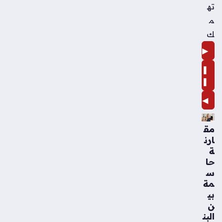
ته
م
ك
▶
❚
❚
◀
مق
ارن
ة
حا
س
مة
بي
ن
البن