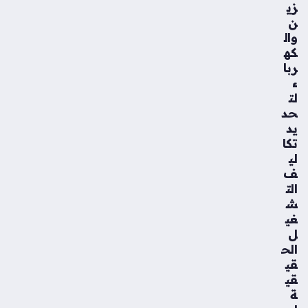
زي
ن
وال
كه
ربا
ء
لت
حد
يد
تكا
لي
ف
الت
ش
غي
ل
الح
قي
قي
ة