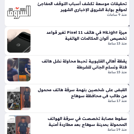
وم
تحقيقات موسعة تكشف أسباب التوقف المفاجئ
هم
لاقتحام صدارة الهواتف الذكية عالية الأداء حيث تستعد الشركة
الو
لموقع بوابة الشروق الإخباري الشهير
لا
للكشف الرسمي عنه خلال ساعات قليلة، وتأتي هذه الخطوة
طن
منذ 9 ساعات
ست
مدفوعة برغبة…
ي
خر
منذ
اج
ميزة HiLight في هاتف Pixel 11 تغير قواعد
4
شر
تخصيص ألوان المكالمات الهاتفية
ائح
منذ 13 ساعة
سا
هات
عا
ف
يقظة أهالي القليوبية تحبط محاولة نشل هاتف
ت
مج
فتاة وتسلم الجاني للشرطة
هول
منذ 15 ساعة
ة
منذ
القبض على شخصين بتهمة سرقة هاتف محمول
44
من طالب في محافظة سوهاج
دقي
منذ 17 ساعة
قة
سقوط عصابة تخصصت في سرقة الهواتف
المحمولة بمدينة سوهاج بعد مطاردة أمنية
تس
منذ 19 ساعة
ريب