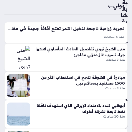
ية
طو
دولي
بال
انة
شا
ونا
رق
قل
ة
الح
تجربة زراعية ناجحة لنخيل التمر تفتح آفاقاً جديدة في مقاطعة هاينان الصينية
تط
رك
منذ 5 ساعات
لق
ة
زراعة نخيل التمر في مقاطعة هاينان الصينية أصبحت واقعاً
مبا
الي
منى الشيخ تروي تفاصيل الحادث المأساوي لابنتها
ملموساً يترجم سنوات من التعاون التقني والزراعي المثمر، حيث
در
دو
جراء تسرب غاز منزلي مفاجئ
شهدت مدينة ونتشانغ مؤخراً نجاحاً لافتاً في إثمار ثمانية أصناف
ة
منذ 7 ساعات
ي
متنوعة من…
قل
منذ
و
شه
مبادرة في الشوفة تنجح في استقطاب أكثر من
ب
1500 مستفيد بمحاكم دبي
ر
مع
منذ 8 ساعات
لق
واح
ة
د
بال
أبوظبي تندد بالاعتداء الإيراني الذي استهدف ناقلة
م
نفط تابعة لشركة أدنوك
بنت
منذ 10 ساعات
سا
لي
جد
كون
ض