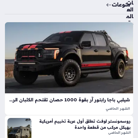
ات
منوعات
الع
الم
ية
تك
ش
ف
ال
سي
ارة
الك
هرب
ائي
ة
الأك
شيلبي باجا رابتور آر بقوة 1000 حصان تقتحم الكثبان الرملية بأداء خارق
ثر
الشهر الماضي
اعت
تعد شيلبي باجا رابتور آر طفرة هندسية تجسد مفهوم القوة
ما
روسمونستر لوفت تطلق أول عربة تخييم أمريكية
المفرطة التي تكسر حواجز الأداء التقليدية في شاحنات البيك أب، إذ
دي
بهيكل مركب من قطعة واحدة
ارتقت بهذه الفئة إلى مستويات غير مسبوقة بفضل تعديلات…
ة
الشهر الماضي