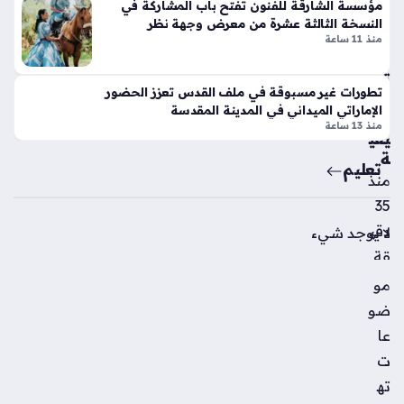
مؤسسة الشارقة للفنون تفتح باب المشاركة في
تين
من
النسخة الثالثة عشرة من معرض وجهة نظر
نتا
فع
منذ 11 ساعة
ل
اليا
ج
تها
ي
تطورات غير مسبوقة في ملف القدس تعزز الحضور
ال
الإماراتي الميداني في المدينة المقدسة
تي
ص
منذ 13 ساعة
س
يفي
وبر
ة
تعليم
سب
منذ
ورت
35
س
دقي
تك
لا يوجد شيء
سر
قة
قوا
مو
عد
جائ
ضو
الت
زة
ص
عا
دب
مي
ت
ي
م
للأ
ته
الت
فع