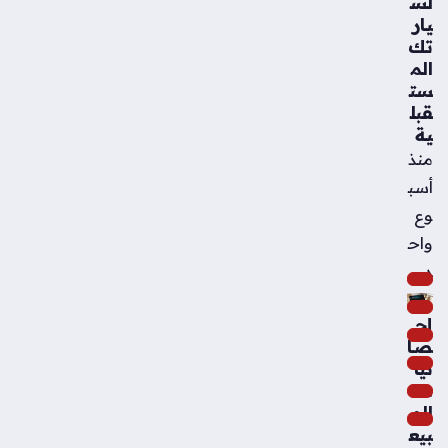
لس
يار
تك
الم
ست
قبل
ية
منذ
أسب
وع
واح
د
إح
صا
ئيا
ت
الم
بيع