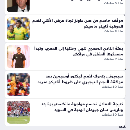
تحركات جدية من النادي التركي لجلب المهاجم البلجيكي، ويأتي
دة
منذ 5 ساعات
ر
هذا…
لعا
الج
م
دل
20
موقف حاسم من صن داونز تجاه عرض الأهلي لضم
بإ
الموهبة ثابيلو ماسيكو
29
ط
منذ 8 ساعات
منذ
لا
سا
ق
بعثة النادي المصري تنهي رحلتها إلى المغرب وتبدأ
أيق
عتي
معسكرها المغلق في مراكش
ونت
ن
منذ 9 ساعات
ها
الج
دائ
دي
سيميوني يتحرك لضم فيكتور أوسيمين بعد
رة
دة
موافقة النجم النيجيري على شروط أتلتيكو مدريد
ال
منذ 10 ساعات
ذا
ش
ت
ؤو
الإث
نتيجة التعادل تحسم مواجهة مانشستر يونايتد
ن
ني
وباريس سان جيرمان الودية في السويد
الإ
ع
منذ 10 ساعات
س
شر
لام
أس