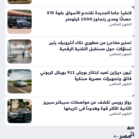
وت
فو
قاً
لانشيا جاما الجديدة تقتحم الأسواق بقوة 375
حصانًا ومدى يتجاوز 1000 كيلومتر
في
الشهر الماضي
الأ
س
وا
تحذير مفاجئ من مطوري ذكاء أنثروبيك يثير
ق
تساؤلات حول مستقبل التقنية الرقمية
الح
الشهر الماضي
الي
ة
ثيون ديزاين تعيد ابتكار بورش 911 بهيكل كربوني
منذ
فائق وتجهيزات عصرية مبتكرة
أسب
الشهر الماضي
وع
واح
رولز رويس تكشف عن مواصفات سبيكتر سيريز
الثانية الأكثر قوة وهدوءاً في تاريخها
د
الشهر الماضي
حق
ائ
مصر