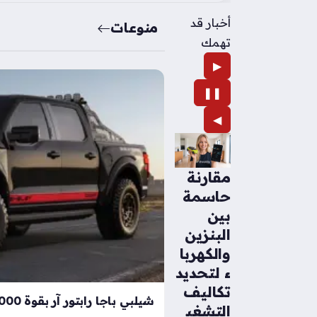
أخبار قد
منوعات
تهمك
▶
❚❚
◀
مقارنة
حاسمة
بين
البنزين
والكهربا
ء لتحديد
تكاليف
التشغي