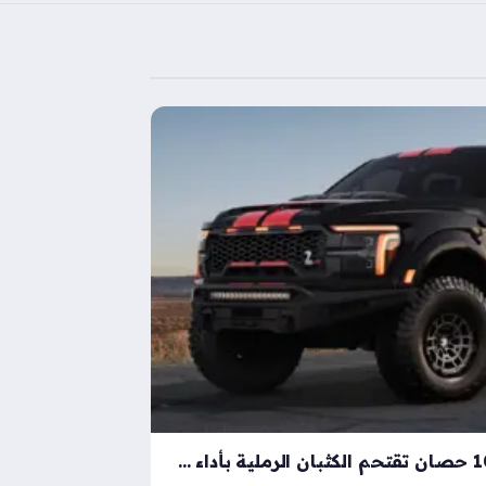
شيلبي باجا رابتور آر بقوة 1000 حصان تقتحم الكثبان الرملية بأداء خارق