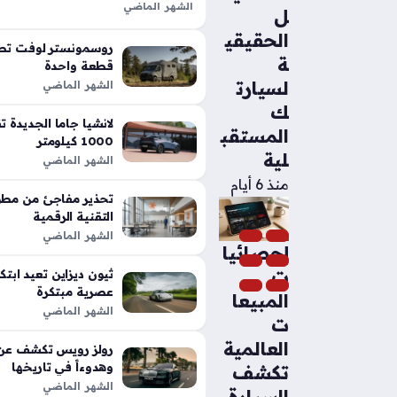
الشهر الماضي
ل
تعد شيلبي باجا رابتور آر طفرة هندس
الحقيقي
الأداء التقليدية في شاحنات البيك أب،
روسمونستر لوفت تطل
ة
بفضل تعديلات…
قطعة واحدة
لسيارت
الشهر الماضي
ك
المستقب
1000 كيلومتر
لية
الشهر الماضي
منذ 6 أيام
تحذير مفاجئ من مطور
التقنية الرقمية
الشهر الماضي
إحصائيا
ت
عصرية مبتكرة
المبيعا
الشهر الماضي
ت
العالمية
رولز رويس تكشف عن م
وهدوءاً في تاريخها
تكشف
الشهر الماضي
السيارة