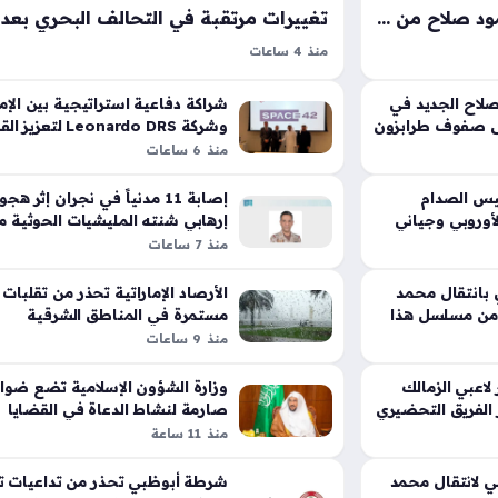
الأهلي يحسم صفقة ضم محمود صلاح من المحلة مقابل مليون دولار هذا الصيف
منذ 4 ساعات
م محمود صلاح
عبدالله الشهري هو القائد الجديد للتحالف البحري م
حركات الفريق
الجنسيات الذي يهدف إلى تعزيز الاستقرار في المم
اح الجديد في
شراكة دفاعية استراتيجية بين الإم
لحالية، حيث نجحت
لى صفوف طرابزون
المائية الحيوية، حيث يأتي تولي هذا اللواء السعودي 
وشركة Leonardo DRS لتع
السيادية للقيادة والسيطرة
منذ 6 ساعات
يين في تقريب…
المنصب الرفيع في وقت يتزايد…
يس الصدام
إصابة 11 مدنياً في نجران إثر هج
لأوروبي وجياني
إرهابي شنته المليشيات الحوثية مؤ
منذ 7 ساعات
بانتقال محمد
الأرصاد الإماراتية تحذر من تقلبات
 من مسلسل هذا
مستمرة في المناطق الشرقية
والجنوبية 4 أيام
منذ 9 ساعات
اعبي الزمالك
وزارة الشؤون الإسلامية تضع ضوا
الفريق التحضيري
صارمة لنشاط الدعاة في القضايا
الدولية الخارجية
منذ 11 ساعة
ي لانتقال محمد
شرطة أبوظبي تحذر من تداعيات ت