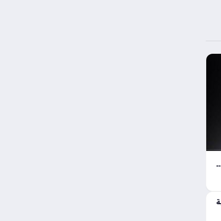
وق الهواتف الذكية ببطارية خارقة ومواصفات قياسية في K100 Pro Max
ة