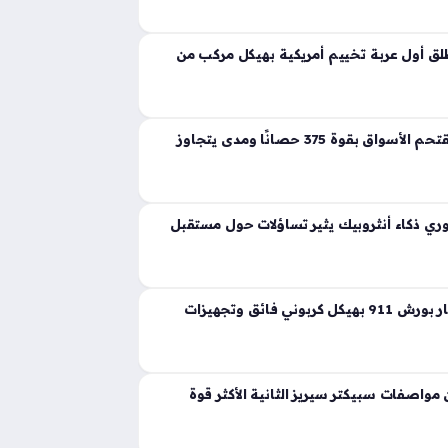
ية تجسد مفهوم القوة المفرطة التي تكسر حواجز
 إذ ارتقت بهذه الفئة إلى مستويات غير مسبوقة
ق أول عربة تخييم أمريكية بهيكل مركب من
لانشيا جاما الجديدة تقتحم الأسواق بقوة 375 حصانًا ومدى يتجاوز
ي ذكاء أنثروبيك يثير تساؤلات حول مستقبل
ثيون ديزاين تعيد ابتكار بورش 911 بهيكل كربوني فائق وتجهيزات
واصفات سبيكتر سيريز الثانية الأكثر قوة