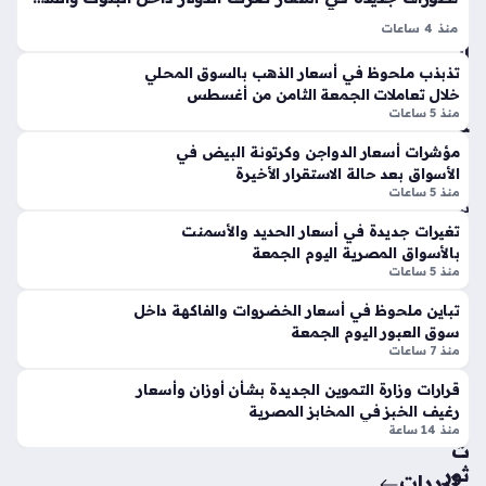
حل
ست
ية
منذ 4 ساعات
قب
الي
سعر الدولار في البنوك والسوق السوداء اليوم الجمعة 7 – 8 – 2026
ل
تذبذب ملحوظ في أسعار الذهب بالسوق المحلي
وم
يتصدر اهتمامات المتابعين للوضع الاقتصادي في مصر، حيث
ماي
خلال تعاملات الجمعة الثامن من أغسطس
الج
تباينت مستويات العملة الخضراء وسط تعاملات هادئة تشهدها
كل
منذ 5 ساعات
مع
المؤسسات…
أول
ة
يس
مؤشرات أسعار الدواجن وكرتونة البيض في
منذ
الأسواق بعد حالة الاستقرار الأخيرة
ي
منذ 5 ساعات
مع
سا
باي
تغيرات جديدة في أسعار الحديد والأسمنت
عة
رن
بالأسواق المصرية اليوم الجمعة
واح
مي
منذ 5 ساعات
ون
دة
تباين ملحوظ في أسعار الخضروات والفاكهة داخل
خ
سوق العبور اليوم الجمعة
في
خم
منذ 7 ساعات
ت
س
قرارات وزارة التموين الجديدة بشأن أوزان وأسعار
ص
تقن
رغيف الخبز في المخابز المصرية
ري
يا
منذ 14 ساعة
حا
ت
ت
ثور
ترددات