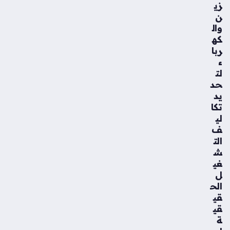
زي
ن
وال
كه
ربا
ء
لت
حد
يد
تكا
لي
ف
الت
ش
غي
ل
الح
قي
قي
ة