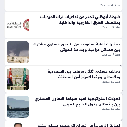
تي
ة
منذ 4 ساعات
س
توجيه ضبط الخطاب الدعوي السعودي يمثل خطوة استراتيجية
مؤ
وبر
شرطة أبوظبي تحذر من تداعيات ترك المركبات
خراً
لترسيخ منهج الوسطية وتجنب الخلافات الخارجية، حيث أصدر وزير
سب
بمنتصف الطرق الخارجية والداخلية
الشؤون الإسلامية الدكتور عبداللطيف آل الشيخ تعليمات صارمة
منذ
منذ 5 ساعات
ورت
للدعاة المصرح لهم عبر نظام…
29
س
تك
دقي
تحذيرات أمنية سعودية من تنسيق عسكري مشترك
سر
قة
بين فصائل عراقية وجماعة الحوثي
قوا
منذ 7 ساعات
عد
الأر
الت
صا
تحالف عسكري ثلاثي مرتقب بين السعودية
ص
د
وباكستان وتركيا لتعزيز أمن المنطقة
مي
منذ 11 ساعة
الإم
م
ارا
الت
تية
قلي
تحولات استراتيجية تعيد صياغة التعاون العسكري
تح
دي
بين باكستان ودول الخليج العربي
ذر
بلم
منذ 13 ساعة
من
سا
تقل
ت
إصابة 11 مدنياً في نجران إثر هجوم مسلح شنته
با