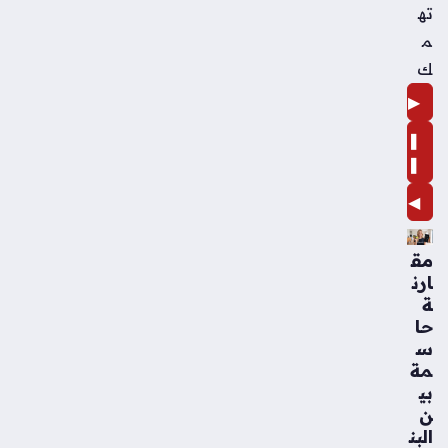
ته
م
ك
▶
❚
❚
◀
مق
ارن
ة
حا
س
مة
بي
ن
البن