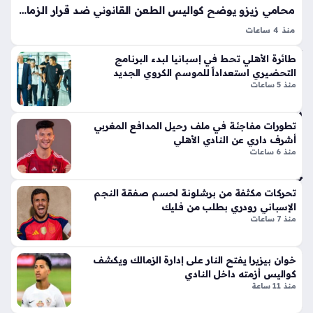
فو
لا
محامي زيزو يوضح كواليس الطعن القانوني ضد قرار الزمالك في أزمة اللاعب الأخيرة
ف
ق
منذ 4 ساعات
ناد
أيق
أزمة زيزو والزمالك تعود لتتصدر المشهد الرياضي المصري مجددًا
ي
ونت
طائرة الأهلي تحط في إسبانيا لبدء البرنامج
بعدما أعلن أشرف عبدالعزيز محامي اللاعب عن اتخاذ إجراءات
طر
ها
التحضيري استعداداً للموسم الكروي الجديد
قانونية عاجلة تحفظ حقوق موكله تجاه النادي، حيث جاء هذا التحرك
ابز
منذ 5 ساعات
الج
المباغت…
ون
دي
سب
دة
ور
تطورات مفاجئة في ملف رحيل المدافع المغربي
ذا
أشرف داري عن النادي الأهلي
الت
ت
منذ 6 ساعات
رك
الإث
ي
ني
منذ
تحركات مكثفة من برشلونة لحسم صفقة النجم
ع
الإسباني رودري بطلب من فليك
شر
سا
منذ 7 ساعات
أس
عتي
طو
ن
انة
خوان بيزيرا يفتح النار على إدارة الزمالك ويكشف
ونا
كواليس أزمته داخل النادي
إص
قل
منذ 11 ساعة
ابة
الح