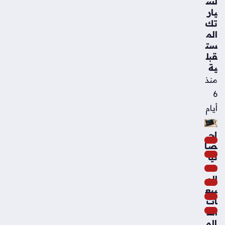
لس
يار
تك
الم
ست
قبل
ية
منذ
6
أيام
إح
صا
ئيا
ت
الم
بيع
ات
الع
الم