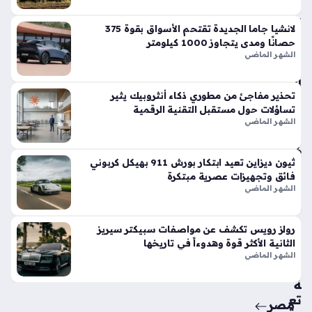
في
الأ
لانشيا جاما الجديدة تقتحم الأسواق بقوة 375
س
حصانًا ومدى يتجاوز 1000 كيلومتر
وا
الشهر الماضي
ق
الح
تحذير مفاجئ من مطوري ذكاء أنثروبيك يثير
الي
تساؤلات حول مستقبل التقنية الرقمية
ة
الشهر الماضي
منذ
6
ثيون ديزاين تعيد ابتكار بورش 911 بهيكل كربوني
أيام
فائق وتجهيزات عصرية مبتكرة
الشهر الماضي
حق
ائ
رولز رويس تكشف عن مواصفات سبيكتر سيريز
ق
الثانية الأكثر قوة وهدوءاً في تاريخها
من
الشهر الماضي
سي
ة
تع
مصر