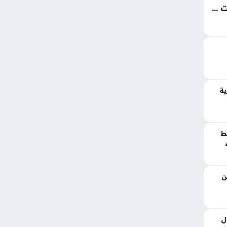
كواليس لقاء الزيدي مع رئيس الاستخبارات السعودية وتداعيات تأجيل رد الفصائل المسلحة
تأتي
ن
ود.
ية
ط
ن
ل