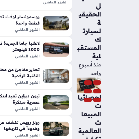
الشهر الماضي
ل
تعد شيلبي باجا رابتور آر طفرة هندس
الحقيقي
الأداء التقليدية في شاحنات البيك أب،
روسمونستر لوفت تطل
ة
بفضل تعديلات…
قطعة واحدة
لسيارت
الشهر الماضي
ك
المستقب
1000 كيلومتر
لية
الشهر الماضي
منذ أسبوع
تحذير مفاجئ من مطور
واحد
التقنية الرقمية
الشهر الماضي
إحصائيا
عصرية مبتكرة
ت
الشهر الماضي
المبيعا
ت
رولز رويس تكشف عن م
وهدوءاً في تاريخها
العالمية
الشهر الماضي
تكشف