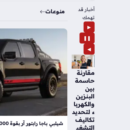
أخبار قد
منوعات
تهمك
▶
❚❚
◀
مقارنة
حاسمة
بين
البنزين
والكهربا
ء لتحديد
تكاليف
التشغي