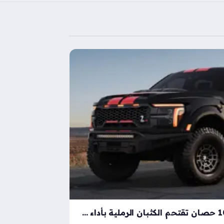
شيلبي باجا رابتور آر بقوة 1000 حصان تقتحم الكثبان الرملية بأداء خارق