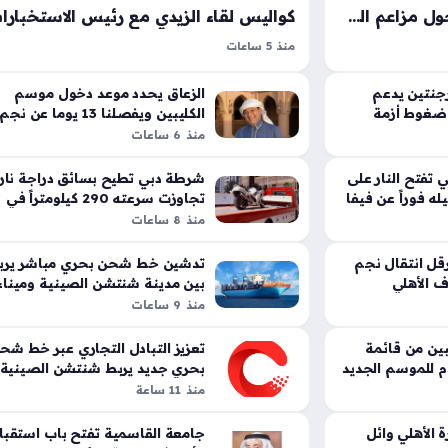
طرابزون سبور يحسم الجدل حول مزاعم الحجز القانوني على مستحقات محمد صلاح المالية
منذ 5 ساعات
أن مستحقات
زيارة رئيس الاستخبارات العامة السعودية إلى بغداد 
ار بيان رسمي
في ظل توترات أمنية متصاعدة؛ حيث يسعى الطرفا
جنتين يدعم
الزعاق يحدد موعد دخول موسم
التواصل
 ضغوط أزمة
الكليبين ويفصلنا 13 يوما عن نجم
إلى احتواء التهديدات المتبادلة وضمان استقرار الحد
سهيل
منذ 6 ساعات
أنباء المتعلقة…
تشكل زيارة الحميدان واللقاء مع رئيس الحكومة…
ي تفتح النار على
شرطة دبي تطيح بسائق دراجة نار
له فوراً عن فيفا
تجاوزت سرعته 290 كيلومتراً في
الساعة
منذ 8 ساعات
وناً يعرقل انتقال نجم
تدشين خط شحن بحري مباشر يرب
 الأهلي
بين مدينة شنتشن الصينية وميناء
خورفكان الإماراتي
منذ 9 ساعات
 يستبعد 4 لاعبين من قائمة
تعزيز التبادل التجاري عبر خط شح
دم للموسم الجديد
بحري جديد يربط شنتشن الصينية
وميناء خورفكان
منذ 11 ساعة
الأهلي وائل
جامعة القاسمية تفتح باب استقبا