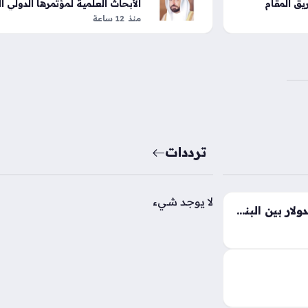
ق المقام
الأبحاث العلمية لمؤتمرها الدولي ال
عشر بالشارقة
منذ 12 ساعة
ترددات
لا يوجد شيء
تفاوت حاد في أسعار صرف الدولار بين البنوك والسوق الموازية بمنتصف التعاملات
سعر الدولار اليوم السبت 8 أغسطس 2026 في مصر
استقرار داخل
الصعودي في
يث يراقب