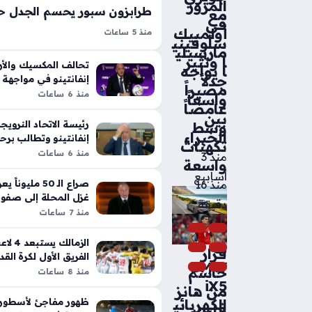
المرور
مع
في
أولمبيك
منذ 5 ساعات
سلوفيني
طرابزون سبور يرد على الشائعات بش
مارسيلي
ا وتثير
صلاح إذ سارع النادي التركي إلى إصد
تحالف المكسيك والأر
ا يواجه
جدلاً
يضع حداً للتكهنات التي ملأت منصات 
إنفانتينو في مواجهة
مصيراً
حقوق كأس العالم
منذ 6 ساعات
الاجتماعي مؤخرًا، موضحًا عدم صحة ال
واسعاً
غامضاً
بين
رئيسة الاتحاد النرويج
وسط
الخبراء
إنفانتينو وتطالب برحي
تكهنات
منذ 6 ساعات
منذ 3
واسعة
أسابيع
صراع الـ 50 ملي
منذ 16
غزل المحلة إلى صفوف
دقيقة
منذ 7 ساعات
مواصفا
الزمالك
ت
قرار
الفريق الأول لكرة الق
BMW
حاسم
منذ 8 ساعات
iX5
من هانز
الكهربائي
ظهور مفاجئ لأسطورة 
فليك