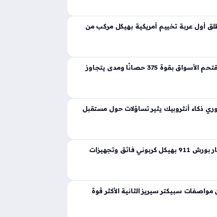
ية تجسد مفهوم القوة المفرطة التي تكسر حواجز
 إذ ارتقت بهذه الفئة إلى مستويات غير مسبوقة
ق أول عربة تخييم أمريكية بهيكل مركب من
لانشيا جاما الجديدة تقتحم الأسواق بقوة 375 حصانًا ومدى يتجاوز
ي ذكاء أنثروبيك يثير تساؤلات حول مستقبل
ثيون ديزاين تعيد ابتكار بورش 911 بهيكل كربوني فائق وتجهيزات
واصفات سبيكتر سيريز الثانية الأكثر قوة