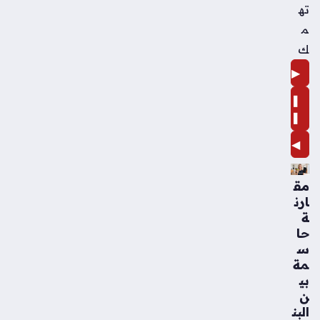
ته
م
ك
▶
❚
❚
◀
مق
ارن
ة
حا
س
مة
بي
ن
البن