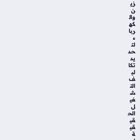
زي
ن
وال
كه
ربا
ء
لت
حد
يد
تكا
لي
ف
الت
ش
غي
ل
الح
قي
قي
ة