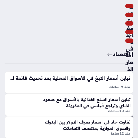
و
ت
س
قف
م
زة
الك
مف
رو
اجئ
ي
ة
الج
في
دي
اقتصاد
أس
د
عار
منذ
الذ
سا
ه
تباين أسعار التبغ في الأسواق المحلية بعد تحديث قائمة العلامات التجارية المعتمدة
ب
عتي
منذ 9 ساعات
بال
ن
أسعار السجائر اليوم السبت 8 أغسطس 2026 سجلت استقرارًا
س
كوا
تباين أسعار السلع الغذائية بالأسواق مع صعود
ملحوظًا في مختلف الأسواق المصرية، حيث لم تشهد القوائم
وق
لي
الشاي وتراجع قياسي في المكرونة
السعرية أي تغييرات جديدة مقارنة بتعاملات يوم الجمعة الماضي.
الم
منذ 10 ساعات
س
يستمر الاعتماد على…
حل
تدر
ي
تفاوت حاد في أسعار صرف الدولار بين البنوك
يبا
والسوق الموازية بمنتصف التعاملات
خلا
ت
منذ 12 ساعة
ل