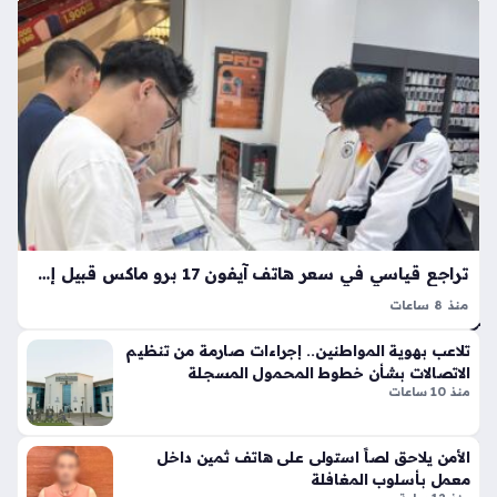
ظ
ي
ة
الج
أها
دي
لي
د
الق
20
ليو
26
بية
منذ
تح
بط
3
مح
سا
اول
عا
ة
تراجع قياسي في سعر هاتف آيفون 17 برو ماكس قبيل إطلاق الإصدار الجديد
نش
ت
منذ 8 ساعات
ل
سعر iPhone 17 Pro Max يشهد تراجعاً ملحوظاً في الأسواق
هات
تلاعب بهوية المواطنين.. إجراءات صارمة من تنظيم
الفيتنامية مع اقتراب موعد الكشف عن الجيل الثامن عشر من
ف
الاتصالات بشأن خطوط المحمول المسجلة
هواتف آبل، حيث تشير التقارير الميدانية إلى أن هذا الانخفاض…
فتا
منذ 10 ساعات
ة
وت
الأمن يلاحق لصاً استولى على هاتف ثمين داخل
سل
معمل بأسلوب المغافلة
م