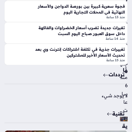
الأ
تعا
فجوة سعرية كبيرة بين بورصة الدواجن والأسعار
هل
ملا
النهائية في المحلات التجارية اليوم
ي
ت
منذ 13 ساعة
في
ال
إس
تغيرات جديدة تضرب أسعار الخضراوات والفاكهة
سب
بان
داخل سوق العبور صباح اليوم السبت
ت
منذ 14 ساعة
يا
بقي
اس
تغييرات جذرية في تكلفة اشتراكات إنترنت وي بعد
مة
تع
تحديث الأسعار الأخير للمشتركين
25
داد
منذ 15 ساعة
جني
اً
هًا
لمن
ترددات
منذ
اف
سا
6
ت
سا
لا يوجد شيء
الم
عا
و
ت
س
تقنية
م
الك
يق
رو