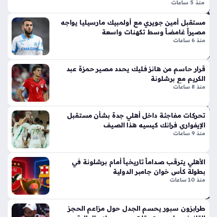
اس
منذ 5 ساعات
ر
تع
الزمالك يفرض عقوبات على اللاعبين المتغيبين بعدما اتخذت الإدارة
الج
داد
مستقبل أمين جويري مع أولمبيك مارسيليا يواجه
قراراً حازماً بتفعيل اللائحة الداخلية بصرامة لضبط إيقاع العمل
دل
اً
مصيراً غامضاً وسط تكهنات واسعة
داخل صفوف الفريق، إذ يأتي هذا التوجه ليعكس رغبة الجهاز الفني
بإ
منذ 6 ساعات
للم
ومجلس…
ط
و
لا
س
قرار حاسم من هانز فليك يحدد مصير حمزة عبد
ق
م
الكريم مع برشلونة
أيق
الج
منذ 8 ساعات
ونت
دي
ها
د
الج
تحركات مفاجئة داخل أهلي جدة بشأن مستقبل
منذ
دي
الإيفواري فرانك كيسيه هذا الصيف
سا
منذ 9 ساعات
دة
عتي
ذا
ت
ن
الأهلي يترقب صداماً تاريخياً أمام برشلونة في
الإث
بطولة كأس خوان جامبر الدولية
ني
منذ 10 ساعات
در
ع
جا
شر
ت
طرابزون سبور يحسم الجدل حول مزاعم الحجز
أس