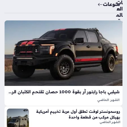
ات
منوعات
الع
الم
ية
تك
ش
ف
ال
سي
ارة
الك
هرب
ائي
ة
الأك
شيلبي باجا رابتور آر بقوة 1000 حصان تقتحم الكثبان الرملية بأداء خارق
ثر
الشهر الماضي
اعت
تعد شيلبي باجا رابتور آر طفرة هندسية تجسد مفهوم القوة
ما
روسمونستر لوفت تطلق أول عربة تخييم أمريكية
المفرطة التي تكسر حواجز الأداء التقليدية في شاحنات البيك أب، إذ
دي
بهيكل مركب من قطعة واحدة
ارتقت بهذه الفئة إلى مستويات غير مسبوقة بفضل تعديلات…
ة
الشهر الماضي