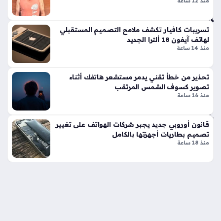
منذ 12 ساعة
الج
ان
ي
تسريبات كافيار تكشف ملامح التصميم المستقبلي
لل
لهاتف آيفون 18 ألترا الجديد
منذ 14 ساعة
شر
طة
منذ
تحذير من خطأ تقني يدمر مستشعر هاتفك أثناء
تصوير كسوف الشمس المرتقب
سا
منذ 16 ساعة
عتي
ن
قانون أوروبي جديد يجبر شركات الهواتف على تغيير
تصميم بطاريات أجهزتها بالكامل
الق
منذ 18 ساعة
ب
ض
عل
ى
ش
خ
ص
من نحن
اتصل بنا
سياسة الخصوصية