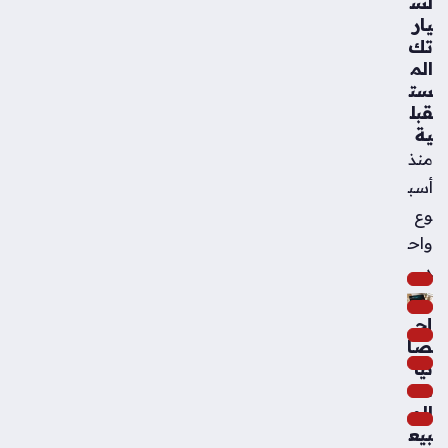
لس
يار
تك
الم
ست
قبل
ية
منذ
أسب
وع
واح
د
إح
صا
ئيا
ت
الم
بيع