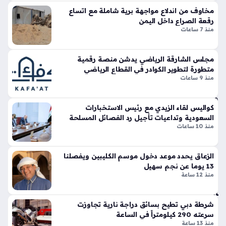
مهرجان العين للهجن 2026 يواصل تقديم عروضه المدهشة مع
ف
تين
مخاوف من اندلاع مواجهة برية شاملة مع اتساع
تألق لافت في سباقات الثنايا، حيث شهدت أرضية ميدان الروضة
أغ
نتا
رقعة الصراع داخل اليمن
تنافسا حادا بين ملاك الهجن في حضور جماهيري كبير، وقد برزت…
س
ل
منذ 7 ساعات
ط
ج
س
ي
مجلس الشارقة الرياضي يدشن منصة رقمية
الم
تي
متطورة لتطوير الكوادر في القطاع الرياضي
قب
س
منذ 9 ساعات
ل
وبر
سب
منذ
ورت
كواليس لقاء الزيدي مع رئيس الاستخبارات
سا
س
السعودية وتداعيات تأجيل رد الفصائل المسلحة
عة
منذ 10 ساعات
تك
واح
سر
قوا
دة
الزعاق يحدد موعد دخول موسم الكليبين ويفصلنا
عد
13 يوما عن نجم سهيل
الت
منذ 12 ساعة
جم
ص
ار
مي
ك
شرطة دبي تطيح بسائق دراجة نارية تجاوزت
م
دب
سرعته 290 كيلومتراً في الساعة
الت
منذ 13 ساعة
ي