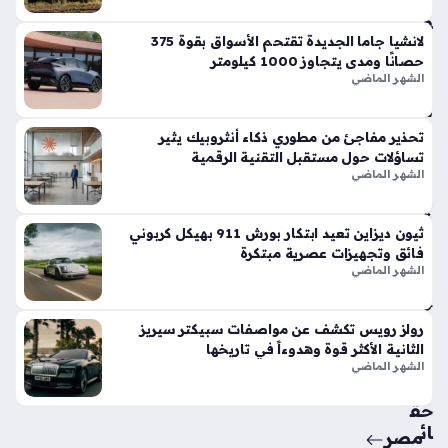
وت
فو
قاً
لانشيا جاما الجديدة تقتحم الأسواق بقوة 375
حصانًا ومدى يتجاوز 1000 كيلومتر
في
الشهر الماضي
الأ
س
وا
تحذير مفاجئ من مطوري ذكاء أنثروبيك يثير
ق
تساؤلات حول مستقبل التقنية الرقمية
الح
الشهر الماضي
الي
ة
ثيون ديزاين تعيد ابتكار بورش 911 بهيكل كربوني
منذ
فائق وتجهيزات عصرية مبتكرة
أسب
الشهر الماضي
وع
واح
رولز رويس تكشف عن مواصفات سبيكتر سيريز
الثانية الأكثر قوة وهدوءاً في تاريخها
د
الشهر الماضي
حق
ائ
مصر