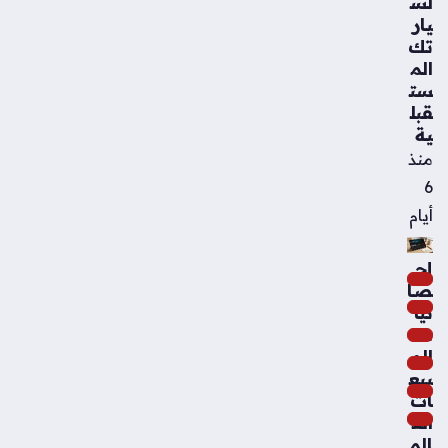
لس
يار
تك
الم
ست
قبل
ية
منذ
6
أيام
إح
صا
ئيا
ت
الم
بيع
ات
الع
الم