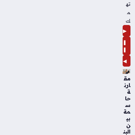
ته
م
ك
▶
❚
❚
◀
مق
ارن
ة
حا
س
مة
بي
ن
البن