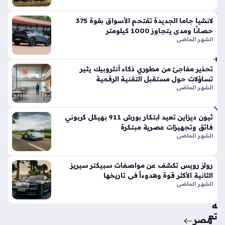
في
الأ
لانشيا جاما الجديدة تقتحم الأسواق بقوة 375
س
حصانًا ومدى يتجاوز 1000 كيلومتر
وا
الشهر الماضي
ق
الح
تحذير مفاجئ من مطوري ذكاء أنثروبيك يثير
الي
تساؤلات حول مستقبل التقنية الرقمية
ة
الشهر الماضي
منذ
6
ثيون ديزاين تعيد ابتكار بورش 911 بهيكل كربوني
أيام
فائق وتجهيزات عصرية مبتكرة
الشهر الماضي
حق
ائ
رولز رويس تكشف عن مواصفات سبيكتر سيريز
ق
الثانية الأكثر قوة وهدوءاً في تاريخها
من
الشهر الماضي
سي
ة
تع
مصر