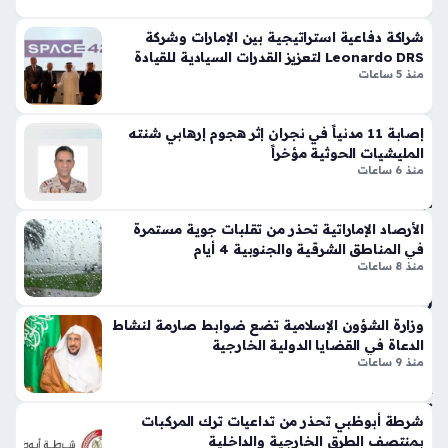
ن
تي
عبدالله الشهري هو القائد الجديد للتحالف البحري متعدد الجنسيات
ع
س
شراكة دفاعية استراتيجية بين الإمارات وشركة
الذي يهدف إلى تعزيز الاستقرار في الممرات المائية الحيوية، حيث
س
وبر
Leonardo DRS لتعزيز القدرات السيادية للقيادة
يأتي تولي هذا اللواء السعودي لهذا المنصب الرفيع في وقت يتزايد…
كري
منذ 5 ساعات
سب
والسيطرة
اً
ورت
منذ
س
إصابة 11 مدنياً في نجران إثر هجوم إرهابي شنته
تك
9
المليشيات الحوثية مؤخراً
سر
منذ 6 ساعات
دقا
قوا
ئق
عد
الأرصاد الإماراتية تحذر من تقلبات جوية مستمرة
الت
في المناطق الشرقية والجنوبية 4 أيام
أش
ص
منذ 8 ساعات
غا
مي
ل
م
ال
الت
وزارة الشؤون الإسلامية تضع ضوابط صارمة لنشاط
شا
قلي
الدعاة في القضايا الدولية الخارجية
رق
دي
منذ 9 ساعات
ة
بلم
تد
سا
شرطة أبوظبي تحذر من تداعيات ترك المركبات
عم
ت
بمنتصف الطرق الخارجية والداخلية