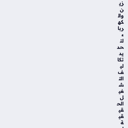
زي
ن
وال
كه
ربا
ء
لت
حد
يد
تكا
لي
ف
الت
ش
غي
ل
الح
قي
قي
ة