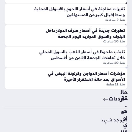
هامش ربح…
في
الج
ترك
مع
تغيرات مفاجئة في أسعار اللحوم بالأسواق المحلية
وسط إقبال كبير من المستهلكين
يا
ة
منذ 9 ساعات
بع
منذ
د
تطورات جديدة في أسعار صرف الدولار داخل
6
ان
البنوك والسوق الموازية اليوم الجمعة
سا
ض
منذ 10 ساعات
ما
عا
تذبذب ملحوظ في أسعار الذهب بالسوق المحلي
مه
ت
خلال تعاملات الجمعة الثامن من أغسطس
إل
منذ 10 ساعات
ى
ص
مؤشرات أسعار الدواجن وكرتونة البيض في
ص
راع
الأسواق بعد حالة الاستقرار الأخيرة
فو
الع
منذ 11 ساعة
ف
مال
طر
قة
ترددات
ابز
..
ون
هو
سب
او
لا يوجد شيء
ور
ي
منذ
وري