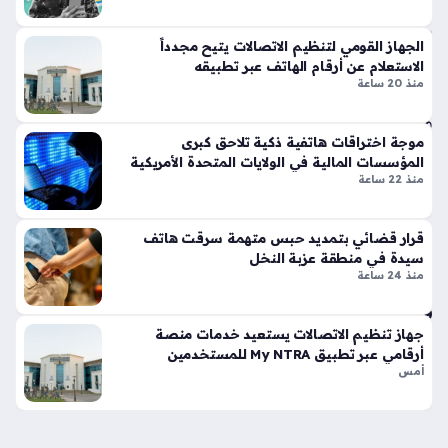
غير
م
الجهاز القومي لتنظيم الاتصالات يتيح مجدداً
سب
الاستعلام عن أرقام الهاتف عبر تطبيقه
وق
منذ 20 ساعة
ة
منذ
موجة اختراقات هاتفية ذكية تلاحق كبرى
سا
المؤسسات المالية في الولايات المتحدة الأمريكية
عة
منذ 22 ساعة
واح
دة
قرار قضائي بتمديد حبس متهمة سرقت هاتف
سيدة في منطقة عزبة النخل
منذ 24 ساعة
طر
ق
احت
جهاز تنظيم الاتصالات يستعيد خدمات منصة
راف
أرقامي عبر تطبيق My NTRA للمستخدمين
أمس
ية
لح
ماي
ة