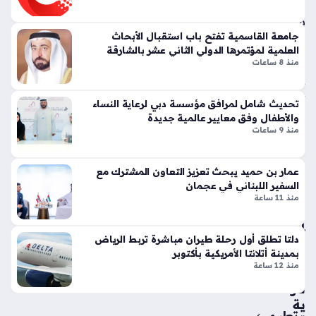
منذ
تي
سا
س
جامعة القاسمية تفتح باب استقبال الأبحاث
وبر
عة
العلمية لمؤتمرها الدولي الثاني عشر بالشارقة
سب
واح
منذ 8 ساعات
ورت
دة
س
تك
تحديث شامل لمرافق مؤسسة دبي لرعاية النساء
شر
سر
والأطفال وفق معايير عالمية جديدة
منذ 9 ساعات
طة
قوا
دب
عد
ي
الت
عمار بن حميد يبحث تعزيز التعاون المشترك مع
تط
ص
السفير اللبناني في عجمان
يح
مي
منذ 11 ساعة
بس
م
ائ
الت
دلتا تطلق أول رحلة طيران مباشرة تربط الرياض
ق
قلي
بمدينة أتلانتا الأمريكية بأكتوبر
درا
دي
منذ 12 ساعة
جة
بلم
نار
سا
ية
ت
تعليم