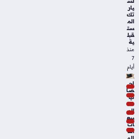
لس
يار
تك
الم
ست
قبل
ية
منذ
7
أيام
إح
صا
ئيا
ت
الم
بيع
ات
الع
الم