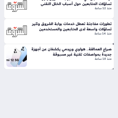
غا
تساؤلات المتابعين حول أسباب الخلل التقني
فل
منذ 12 ساعة
ة
منذ
تطورات مفاجئة تعطل خدمات بوابة الشروق وتثير
سا
تساؤلات واسعة لدى المتابعين والمستخدمين
منذ 14 ساعة
عتي
ن
صراع العمالقة.. هواوي وريدمي يكشفان عن أجهزة
جديدة بمواصفات تقنية غير مسبوقة
تس
منذ 18 ساعة
ريب
ات
كاف
يار
تك
ش
ف
من نحن
اتصل بنا
سياسة الخصوصية
ملا
مح
جميع الحقوق محفوظة © عرب سبورت 2026
الت