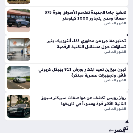
في
الأ
لانشيا جاما الجديدة تقتحم الأسواق بقوة 375
س
حصانًا ومدى يتجاوز 1000 كيلومتر
وا
الشهر الماضي
ق
الح
تحذير مفاجئ من مطوري ذكاء أنثروبيك يثير
الي
تساؤلات حول مستقبل التقنية الرقمية
ة
الشهر الماضي
منذ
7
ثيون ديزاين تعيد ابتكار بورش 911 بهيكل كربوني
أيام
فائق وتجهيزات عصرية مبتكرة
الشهر الماضي
حق
ائ
رولز رويس تكشف عن مواصفات سبيكتر سيريز
ق
الثانية الأكثر قوة وهدوءاً في تاريخها
من
الشهر الماضي
سي
ة
تع
مصر