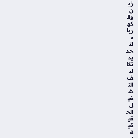
زي
ن
وال
كه
ربا
ء
لت
حد
يد
تكا
لي
ف
الت
ش
غي
ل
الح
قي
قي
ة