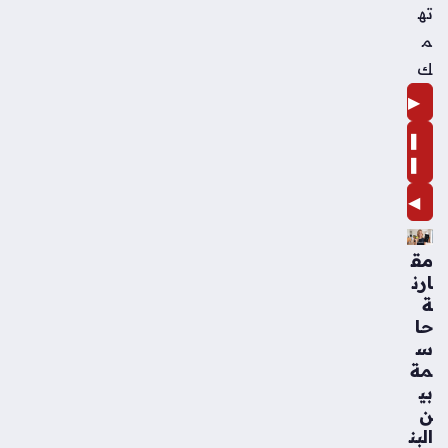
ته
م
ك
▶
❚
❚
◀
مق
ارن
ة
حا
س
مة
بي
ن
البن