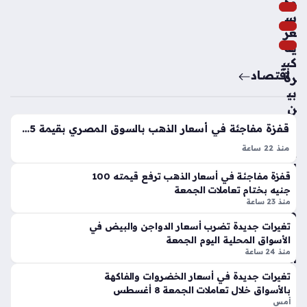
وة
تبع
س
د
عر
4
ية
لاع
كبي
بي
اقتصاد
رة
ن
بي
من
ن
قائ
بور
مة
قفزة مفاجئة في أسعار الذهب بالسوق المصري بقيمة 45 جنيها للجرام الواحد
ص
الف
منذ 22 ساعة
ة
ري
سعر الذهب اليوم الجمعة يشهد ارتفاعًا ملحوظًا خلال التعاملات
الد
ق
قفزة مفاجئة في أسعار الذهب ترفع قيمته 100
المسائية داخل الأسواق المحلية، إذ صعد المعدن النفيس بقيمة 45
وا
الأو
جنيه بختام تعاملات الجمعة
جنيهًا في الجرام الواحد مقارنة بالتحديثات السابقة. يأتي هذا التحرك
جن
ل
منذ 23 ساعة
السعري…
والأ
لكر
س
تغيرات جديدة تضرب أسعار الدواجن والبيض في
ة
الأسواق المحلية اليوم الجمعة
عار
الق
منذ 24 ساعة
الن
دم
هائ
للم
تغيرات جديدة في أسعار الخضروات والفاكهة
ية
بالأسواق خلال تعاملات الجمعة 8 أغسطس
و
في
أمس