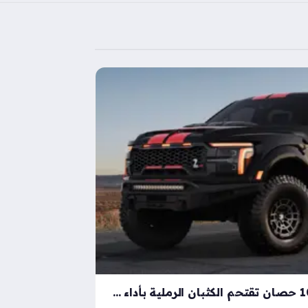
شيلبي باجا رابتور آر بقوة 1000 حصان تقتحم الكثبان الرملية بأداء خارق