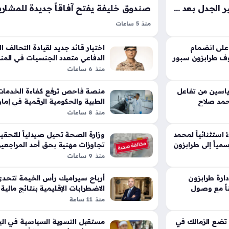
رسالة وداعية من فان دايك تثير الجدل بعد انتقال محمد صلاح لطرابزون سبور
منذ 5 ساعات
لمات مليئة
سوق رواد المستقبل يمثل خطوة استراتيجية أطلقه
 المصري عن صفوف
صندوق خليفة لتمكين الجيل الجديد من المبدعين 
 على انضمام
اختيار قائد جديد لقيادة التحالف ا
يزي عن دهشته
ف طرابزون سبور
الدفاعي متعدد الجنسيات في المن
منحهم مساحة حقيقية لاختبار أفكارهم التجارية في 
منذ 6 ساعات
واقعية، حيث يهدف سوق رواد المستقبل إلى…
اسين من تفاعل
منصة فاحص ترفع كفاءة الخدمات
حمد صلاح
الطبية والحكومية الرقمية في إمار
الشارقة
منذ 8 ساعات
استثنائياً لمحمد
وزارة الصحة تحيل صيدلياً للتحقيق
مياً إلى طرابزون
تجاوزات مهنية بحق أحد المراجعي
منذ 9 ساعات
ارة طرابزون
أرباح سيراميك رأس الخيمة تتحد
ناً مع وصول
الاضطرابات الإقليمية بنتائج مالية
خلال الربع الثاني
منذ 11 ساعة
تضع الزمالك في
مستقبل التسوية السياسية في ال