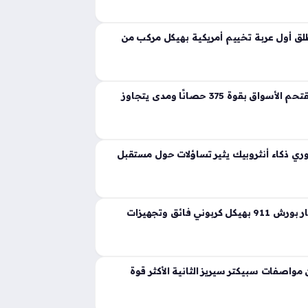
ية تجسد مفهوم القوة المفرطة التي تكسر حواجز
 إذ ارتقت بهذه الفئة إلى مستويات غير مسبوقة
ق أول عربة تخييم أمريكية بهيكل مركب من
لانشيا جاما الجديدة تقتحم الأسواق بقوة 375 حصانًا ومدى يتجاوز
ي ذكاء أنثروبيك يثير تساؤلات حول مستقبل
ثيون ديزاين تعيد ابتكار بورش 911 بهيكل كربوني فائق وتجهيزات
واصفات سبيكتر سيريز الثانية الأكثر قوة