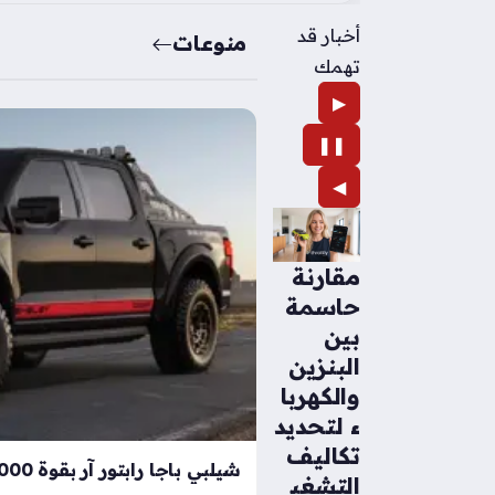
أخبار قد
منوعات
تهمك
▶
❚❚
◀
مقارنة
حاسمة
بين
البنزين
والكهربا
ء لتحديد
تكاليف
التشغي