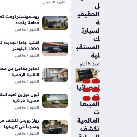
الشهر الماضي
ل
تعد شيلبي باجا رابتور آر طفرة هندس
الحقيقي
الأداء التقليدية في شاحنات البيك أب،
روسمونستر لوفت تطل
ة
بفضل تعديلات…
قطعة واحدة
لسيارت
الشهر الماضي
ك
المستقب
1000 كيلومتر
لية
الشهر الماضي
منذ 5 أيام
تحذير مفاجئ من مطور
التقنية الرقمية
الشهر الماضي
إحصائيا
ت
عصرية مبتكرة
المبيعا
الشهر الماضي
ت
العالمية
رولز رويس تكشف عن م
وهدوءاً في تاريخها
تكشف
الشهر الماضي
السيارة