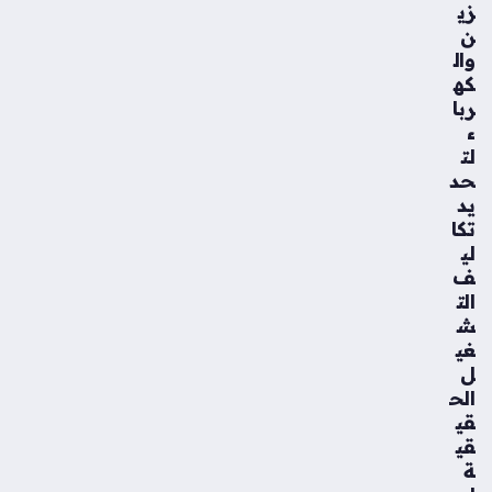
زي
ن
وال
كه
ربا
ء
لت
حد
يد
تكا
لي
ف
الت
ش
غي
ل
الح
قي
قي
ة