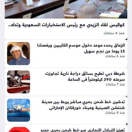
تين
عة
نتا
واح
ل
دة
ج
كواليس لقاء الزيدي مع رئيس الاستخبارات السعودية وتداعيات تأجيل رد الفصائل المسلحة
ي
منذ 4 ساعات
تي
مج
زيارة رئيس الاستخبارات العامة السعودية إلى بغداد تأتي في ظل
س
ل
الزعاق يحدد موعد دخول موسم الكليبين ويفصلنا
توترات أمنية متصاعدة؛ حيث يسعى الطرفان إلى احتواء التهديدات
وبر
س
13 يوما عن نجم سهيل
المتبادلة وضمان استقرار الحدود. تشكل زيارة الحميدان واللقاء مع
سب
منذ 6 ساعات
ال
رئيس الحكومة…
ورت
شا
س
رق
شرطة دبي تطيح بسائق دراجة نارية تجاوزت
تك
ة
سرعته 290 كيلومتراً في الساعة
سر
الر
منذ 7 ساعات
قوا
يا
عد
ض
الت
تدشين خط شحن بحري مباشر يربط بين مدينة
ي
ص
شنتشن الصينية وميناء خورفكان الإماراتي
يد
منذ 9 ساعات
مي
ش
م
ن
الت
من
تعزيز التبادل التجاري عبر خط شحن بحري جديد