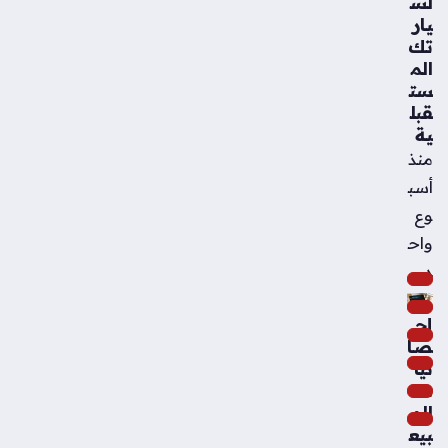
لس
يار
تك
الم
ست
قبل
ية
منذ
أسب
وع
واح
د
إح
صا
ئيا
ت
الم
بيع