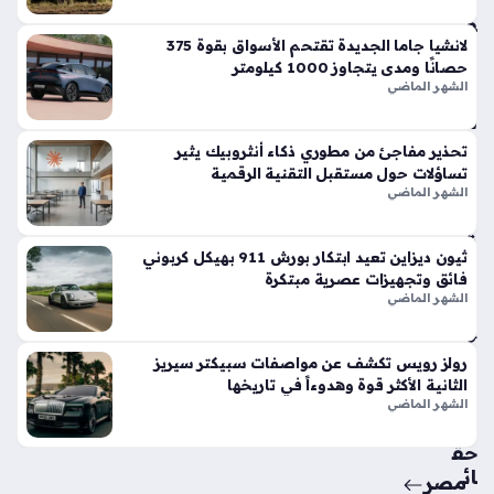
وت
فو
قاً
لانشيا جاما الجديدة تقتحم الأسواق بقوة 375
حصانًا ومدى يتجاوز 1000 كيلومتر
في
الشهر الماضي
الأ
س
وا
تحذير مفاجئ من مطوري ذكاء أنثروبيك يثير
ق
تساؤلات حول مستقبل التقنية الرقمية
الح
الشهر الماضي
الي
ة
ثيون ديزاين تعيد ابتكار بورش 911 بهيكل كربوني
منذ
فائق وتجهيزات عصرية مبتكرة
أسب
الشهر الماضي
وع
واح
رولز رويس تكشف عن مواصفات سبيكتر سيريز
الثانية الأكثر قوة وهدوءاً في تاريخها
د
الشهر الماضي
حق
ائ
مصر