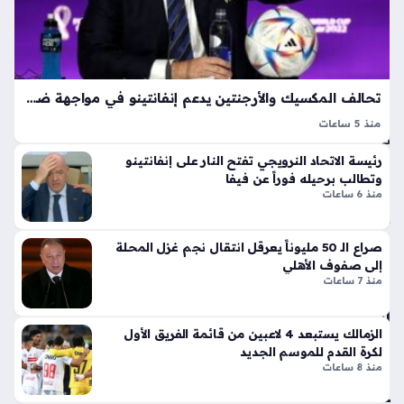
ال
ر
ص
الج
ي
دل
ف
بإ
منذ
ط
تحالف المكسيك والأرجنتين يدعم إنفانتينو في مواجهة ضغوط أزمة حقوق كأس العالم
3
لا
منذ 5 ساعات
ق
سا
المكسيك والأرجنتين يدعمان إنفانتينو رغم تصاعد الجدل حول
أيق
رئيسة الاتحاد النرويجي تفتح النار على إنفانتينو
عا
حقوق كأس العالم، إذ يبرز هذا الموقف تباين الآراء داخل الأوساط
ونت
وتطالب برحيله فوراً عن فيفا
الكروية العالمية تجاه قيادة رئيس الفيفا، حيث تشتعل النقاشات
ت
ها
منذ 6 ساعات
حول القرارات…
الج
دي
مخ
صراع الـ 50 مليوناً يعرقل انتقال نجم غزل المحلة
دة
او
إلى صفوف الأهلي
ذا
ف
منذ 7 ساعات
ت
من
الإث
اند
ني
لاع
الزمالك يستبعد 4 لاعبين من قائمة الفريق الأول
ع
لكرة القدم للموسم الجديد
موا
منذ 8 ساعات
شر
جه
أس
ة