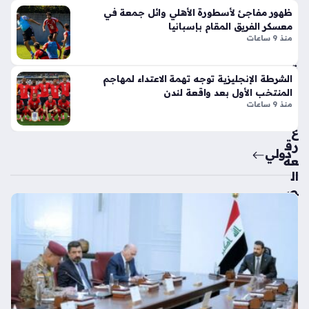
طو
بري
ظهور مفاجئ لأسطورة الأهلي وائل جمعة في
انة
ة
معسكر الفريق المقام بإسبانيا
ونا
شا
منذ 9 ساعات
قل
مل
الح
ة
الشرطة الإنجليزية توجه تهمة الاعتداء لمهاجم
رك
مع
المنتخب الأول بعد واقعة لندن
ة
ات
منذ 9 ساعات
الي
سا
دو
ع
ي
رق
دولي
عة
منذ
ال
شه
ص
ر
راع
واح
داخ
ل
د
الي
من
بنت
منذ
لي
سا
كون