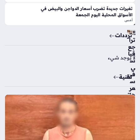
منذ
سا
تغيرات جديدة تضرب أسعار الدواجن والبيض في
4
عا
الأسواق المحلية اليوم الجمعة
سا
أمس
ت
عا
ترددات
ت
ترا
جع
قيا
لا يوجد شيء
س
ي
في
تقنية
س
عر
هات
ف
آيف
ون
17
برو
ماك