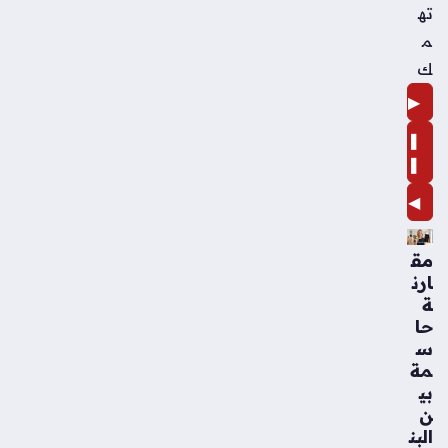
ته
م
ك
▶
❚
❚
◀
مق
ارن
ة
حا
س
مة
بي
ن
البن