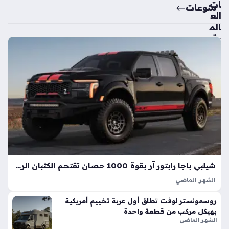
ات
منوعات
الع
الم
ية
تك
ش
ف
ال
سي
ارة
الك
هرب
ائي
ة
الأك
شيلبي باجا رابتور آر بقوة 1000 حصان تقتحم الكثبان الرملية بأداء خارق
ثر
الشهر الماضي
اعت
تعد شيلبي باجا رابتور آر طفرة هندسية تجسد مفهوم القوة
ما
روسمونستر لوفت تطلق أول عربة تخييم أمريكية
المفرطة التي تكسر حواجز الأداء التقليدية في شاحنات البيك أب، إذ
دي
بهيكل مركب من قطعة واحدة
ارتقت بهذه الفئة إلى مستويات غير مسبوقة بفضل تعديلات…
ة
الشهر الماضي