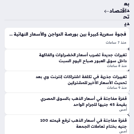
مزا
بع
عم
د
اقتصاد
الح
تح
جز
دي
الق
ث
فجوة سعرية كبيرة بين بورصة الدواجن والأسعار النهائية في المحلات التجارية اليوم
انو
قائ
ني
مة
منذ 7 ساعات
عل
الع
اسعار الفراخ البيضاء اليوم السبت تشهد حالة من الاستقرار الواضح
ى
تغيرات جديدة تضرب أسعار الخضراوات والفاكهة
لام
داخل بورصة الدواجن، حيث سجلت قيمة التنفيذ نحو 58 جنيهًا
م
داخل سوق العبور صباح اليوم السبت
ات
للكيلو، في حين بلغ السعر المعلن 59 جنيهًا دون تسجيل…
منذ 8 ساعات
ست
الت
حق
جا
تغييرات جذرية في تكلفة اشتراكات إنترنت وي بعد
ات
ري
تحديث الأسعار الأخير للمشتركين
مح
ة
منذ 9 ساعات
مد
الم
قفزة مفاجئة في أسعار الذهب بالسوق المصري
ص
عت
بقيمة 45 جنيها للجرام الواحد
لاح
مد
أمس
الم
ة
الي
قفزة مفاجئة في أسعار الذهب ترفع قيمته 100
منذ
ة
جنيه بختام تعاملات الجمعة
3
أمس