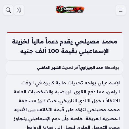
S
k
i
p
t
محمد مصيلحي يقدم دعماً مالياً لخزينة
o
الإسماعيلي بقيمة 100 ألف جنيه
c
o
بواسطة
أحمد الجيزاوي
آخر تحديث
الشهر الماضي
n
t
الإسماعيلي يواجه تحديات مالية كبيرة في الوقت
e
الراهن، مما دفع القوى الرياضية والشخصيات العامة
n
للالتفاف حول النادي التاريخي، حيث تبرز مساهمة
t
محمد مصيلحي لتؤكد على قيمة التكاتف بين الأندية
المصرية العريقة، خاصة وأن دعم الإسماعيلي يتجاوز
مجرد التمويل المادي ليصل إلى تعزيز الروابط