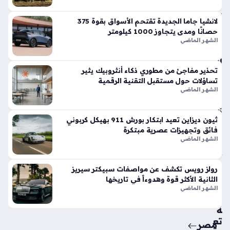
في
الأ
لانشيا جاما الجديدة تقتحم الأسواق بقوة 375
س
حصانًا ومدى يتجاوز 1000 كيلومتر
وا
الشهر الماضي
ق
الح
تحذير مفاجئ من مطوري ذكاء أنثروبيك يثير
الي
تساؤلات حول مستقبل التقنية الرقمية
ة
الشهر الماضي
منذ
5
ثيون ديزاين تعيد ابتكار بورش 911 بهيكل كربوني
أيام
فائق وتجهيزات عصرية مبتكرة
الشهر الماضي
حق
ائ
رولز رويس تكشف عن مواصفات سبيكتر سيريز
ق
الثانية الأكثر قوة وهدوءاً في تاريخها
من
الشهر الماضي
سي
ة
تع
مصر