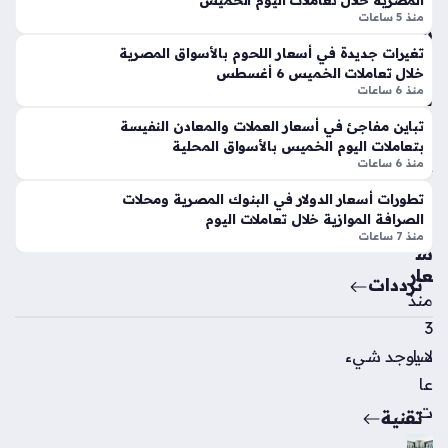
المصرية خلال تعاملات اليوم الخميس
د
و
منذ 5 ساعات
الت
س
عا
ط
تغيرات جديدة في أسعار اللحوم بالأسواق المصرية
خلال تعاملات الخميس 6 أغسطس
قد
تر
منذ 6 ساعات
مع
ق
مح
ب
تباين مفاجئ في أسعار العملات والمعادن النفيسة
مد
الم
بتعاملات اليوم الخميس بالأسواق المحلية
ص
تعا
منذ 6 ساعات
لاح
ملي
تطورات أسعار الدولار في البنوك المصرية ومحلات
ن
منذ
الصرافة الموازية خلال تعاملات اليوم
للأ
منذ 7 ساعات
3
س
سا
عار
ترددات
عا
منذ
ت
3
لا يوجد شيء
سا
عا
ت
تقنية