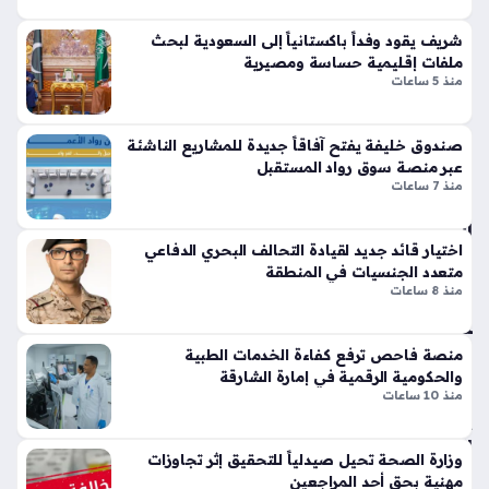
ست
تي
حالة الطقس في الإمارات هي محور اهتمام الكثيرين ممن يتابعون
دام
س
شريف يقود وفداً باكستانياً إلى السعودية لبحث
نشرات المركز الوطني للأرصاد، حيث يشهد يوم غد الجمعة تحولات
ة
وبر
ملفات إقليمية حساسة ومصيرية
جوية تتسم بالاعتدال الممزوج بظهور السحب الركامية في بعض
منذ
منذ 5 ساعات
سب
المناطق،…
ورت
52
س
دقي
صندوق خليفة يفتح آفاقاً جديدة للمشاريع الناشئة
تك
عبر منصة سوق رواد المستقبل
قة
سر
منذ 7 ساعات
قوا
ال
عد
اختيار قائد جديد لقيادة التحالف البحري الدفاعي
س
الت
متعدد الجنسيات في المنطقة
عو
ص
منذ 8 ساعات
دي
مي
ة
م
تق
الت
منصة فاحص ترفع كفاءة الخدمات الطبية
فز
قلي
والحكومية الرقمية في إمارة الشارقة
نح
دي
منذ 10 ساعات
و
بلم
الاك
سا
وزارة الصحة تحيل صيدلياً للتحقيق إثر تجاوزات
تفا
ت
مهنية بحق أحد المراجعين