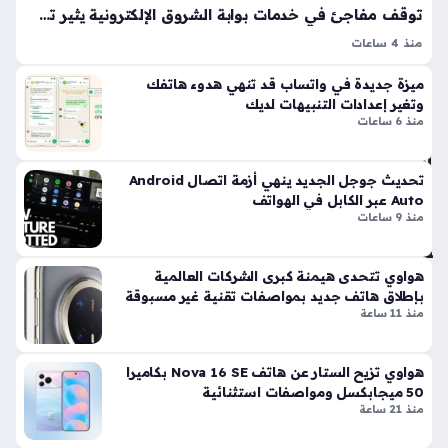
ي
توقف مفاجئ في خدمات بوابة الشروق الإلكترونية يثير تساؤلات واسعة لدى المتابعين
عبر
منذ 4 ساعات
تط
الصفحة غير متاحة هي الرسالة التي قد تواجه القارئ عند محاولة
بي
ميزة جديدة في واتساب قد تنهي هدوء هاتفك
الوصول إلى محتوى معين عبر منصات الأخبار الرقمية، وتعد ظاهرة
ق
وتغير إعدادات التنبيهات لديك
الصفحة غير متاحة إحدى التحديات التقنية التي تؤثر على…
M
منذ 6 ساعات
y
N
تحديث جوجل الجديد ينهي أزمة اتصال Android
TR
Auto عبر الكابل في الهواتف
A
منذ 9 ساعات
للم
ست
خد
هواوي تتحدى هيمنة كبرى الشركات العالمية
مي
بإطلاق هاتف جديد بمواصفات تقنية غير مسبوقة
ن
منذ 11 ساعة
منذ
25
هواوي تزيح الستار عن هاتف Nova 16 SE بكاميرا
50 ميجابكسل ومواصفات استثنائية
دقي
منذ 21 ساعة
قة