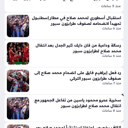
يرا
لا
منذ 5 ساعات
منذ
ق
محمد صلاح يخضع للفحص الطبي مع طرابزون سبور تمثل
أيق
سا
استقبال أسطوري لمحمد صلاح في مطار إسطنبول
الخطوة الحاسمة قبل التوقيع الرسمي؛ إذ توجه النجم المصري
ونت
تمهيداً لانضمامه لصفوف طرابزون سبور
عة
صباح اليوم نحو مستشفى أجيبادم ماسلاك بمدينة إسطنبول لإجراء
منذ 6 ساعات
ها
سلسلة من الاختبارات…
واح
الج
دة
دي
رسالة وداعية من فان دايك تثير الجدل بعد انتقال
دة
محمد صلاح لطرابزون سبور
ذا
الج
منذ 6 ساعات
ت
ام
الإث
عة
رد فعل إبراهيم فايق على انضمام محمد صلاح إلى
ني
الق
صفوف طرابزون سبور التركي
ع
اس
منذ 7 ساعات
شر
مي
أس
ة
طو
تفت
سخرية عمرو محمود ياسين من تفاعل الجمهور مع
انة
ح
انتقال محمد صلاح لطرابزون سبور
ونا
منذ 8 ساعات
با
قل
ب
الح
اس
الكاف يخصص احتفاءً استثنائياً لمحمد صلاح بعد