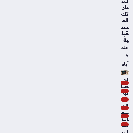
لس
يار
تك
الم
ست
قبل
ية
منذ
5
أيام
إح
صا
ئيا
ت
الم
بيع
ات
الع
الم