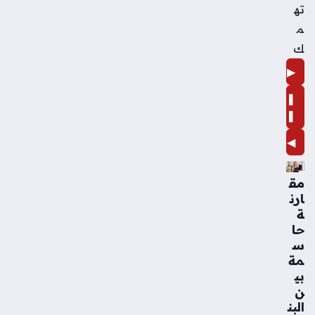
ته
م
ك
▶
❚
❚
◀
مق
ارن
ة
حا
س
مة
بي
ن
البن