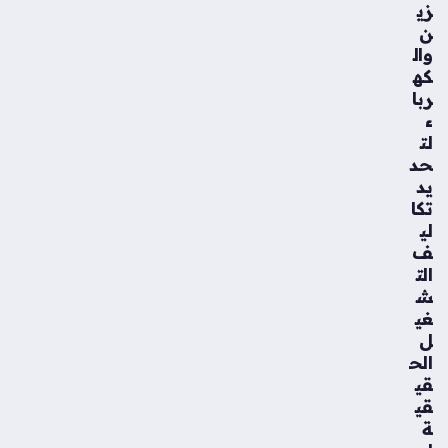
زي
ن
وال
كه
ربا
ء
لت
حد
يد
تكا
لي
ف
الت
ش
غي
ل
الح
قي
قي
ة