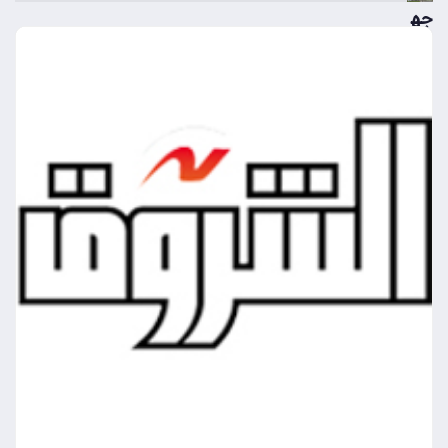
جه
از
تن
ظي
م
الات
صا
لا
ت
يس
تعي
د
خد
ما
ت
من
ص
ة
أرق
ام