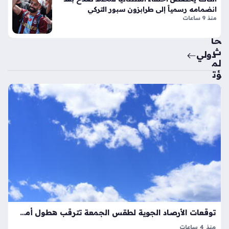
رك
تقب
انضمامه رسمياً إلى طرابزون سبور التركي
ة
ال
منذ 9 ساعات
الي
الأب
دو
حا
ي
ث
دولي
منذ
لم
ؤت
شه
مر
ر
ها
واح
الد
ول
د
ي
حو
بنت
ل
لي
صن
كون
اع
تين
ة
نتا
الح
ل
لال
توقعات الأرصاد الجوية لطقس الجمعة تترقب هطول أمطار في مناطق متفرقة
ج
والا
ي
منذ 4 ساعات