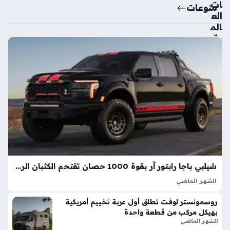
ات
منوعات
الع
الم
ية
تك
ش
ف
ال
سي
ارة
الك
هرب
ائي
ة
الأك
شيلبي باجا رابتور آر بقوة 1000 حصان تقتحم الكثبان الرملية بأداء خارق
ثر
الشهر الماضي
اعت
تعد شيلبي باجا رابتور آر طفرة هندسية تجسد مفهوم القوة
ما
روسمونستر لوفت تطلق أول عربة تخييم أمريكية
المفرطة التي تكسر حواجز الأداء التقليدية في شاحنات البيك أب، إذ
دي
بهيكل مركب من قطعة واحدة
ارتقت بهذه الفئة إلى مستويات غير مسبوقة بفضل تعديلات…
ة
الشهر الماضي