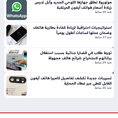
ون
موتورولا تطلق جهازها اللوحي الجديد وآبل تدرس
زيادة أسعار هواتف آيفون المرتقبة
ج
منذ 15 ساعة
Z
Fo
ld
استراتيجيات احترافية لزيادة كفاءة بطارية هاتفك
8
وضمان عملها لساعات أطول يومياً
وه
منذ 17 ساعة
ات
ف
تورط طلاب في قضايا جنائية بسبب استغلال
iP
بياناتهم لاستخراج شرائح هاتف مجهولة
ho
منذ 19 ساعة
ne
Ult
ra
تسريبات جديدة تكشف تفاصيل كاميرا هاتف آيفون
القابل للطي عبر غطاء الحماية
منذ
منذ 21 ساعة
3
سا
عا
ت