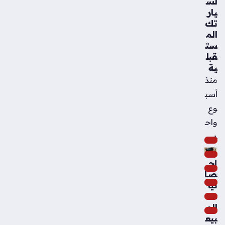
لس
يار
تك
الم
ست
قبل
ية
منذ
أسب
وع
واح
د
إح
صا
ئيا
ت
الم
بيع