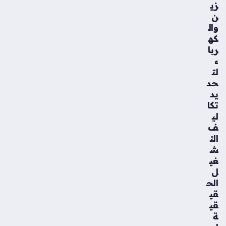
زي
ن
وال
كه
ربا
ء
لت
حد
يد
تكا
لي
ف
الت
ش
غي
ل
الح
قي
قي
ة