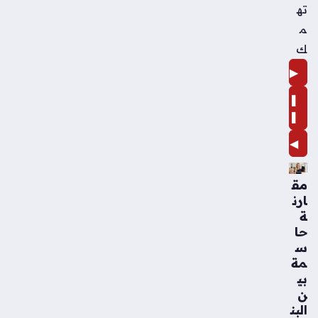
ته
م
ك
▶
❚
❚
◀
مق
ارن
ة
حا
س
مة
بي
ن
البن