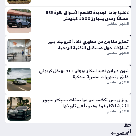
وت
فو
قاً
لانشيا جاما الجديدة تقتحم الأسواق بقوة 375
حصانًا ومدى يتجاوز 1000 كيلومتر
في
الشهر الماضي
الأ
س
وا
تحذير مفاجئ من مطوري ذكاء أنثروبيك يثير
ق
تساؤلات حول مستقبل التقنية الرقمية
الح
الشهر الماضي
الي
ة
ثيون ديزاين تعيد ابتكار بورش 911 بهيكل كربوني
منذ
فائق وتجهيزات عصرية مبتكرة
أسب
الشهر الماضي
وع
واح
رولز رويس تكشف عن مواصفات سبيكتر سيريز
الثانية الأكثر قوة وهدوءاً في تاريخها
د
الشهر الماضي
حق
ائ
مصر