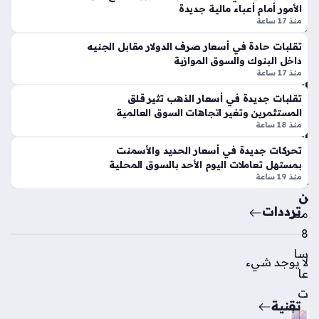
ر
ز
الأمور أمام أعباء مالية جديدة
الم
بالأ
منذ 17 ساعة
جم
س
وعا
تقلبات حادة في أسعار صرف الدولار مقابل الجنيه
وا
داخل البنوك والسوق الموازية
ت
ق
منذ 17 ساعة
بب
الم
طو
تقلبات جديدة في أسعار الذهب تثير قلق
حل
لة
المستثمرين وتغير اتجاهات السوق العالمية
ية
الأف
منذ 18 ساعة
الي
روب
وم
تحركات جديدة في أسعار الحديد والأسمنت
اس
الاث
بمستهل تعاملات اليوم الأحد بالسوق المحلية
ك
منذ 19 ساعة
ني
ت
ن
بأب
ترددات
منذ
يد
8
جا
ن
سا
لا يوجد شيء
منذ
عا
5
ت
تقنية
سا