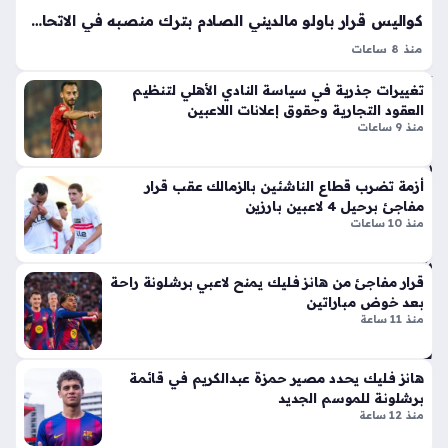
هائ
ر
كواليس قرار باولو مالديني الصادم بترك منصبه في الاتحاد الإيطالي لكرة القدم
ي
الج
منذ 8 ساعات
منذ
دل
باولو مالديني يكشف سبب استقالته من الاتحاد الإيطالي حين فقدت
3
بإ
تغييرات جذرية في سياسة النادي الأهلي لتنظيم
شروط الثقة تمامًا، وهو الأمر الذي دفع أسطورة الدفاع للحديث
ط
سا
العقود التجارية وحقوق إعلانات اللاعبين
صراحة عن كواليس مشروعه الذي تعثر في مهده. لقد كانت…
لا
منذ 9 ساعات
عا
ق
ت
أيق
أزمة تضرب قطاع الناشئين بالزمالك عقب قرار
ونت
مفاجئ برحيل 4 لاعبين بارزين
ها
تغي
منذ 10 ساعات
الج
يرا
دي
ت
دة
قرار مفاجئ من هانز فليك يمنح لاعبي برشلونة راحة
جذ
ذا
بعد خوض مباراتين
ري
منذ 11 ساعة
ت
ة
الإث
في
ني
م
هانز فليك يحدد مصير حمزة عبدالكريم في قائمة
ع
سي
برشلونة للموسم الجديد
شر
رة
منذ 12 ساعة
أس
الإع