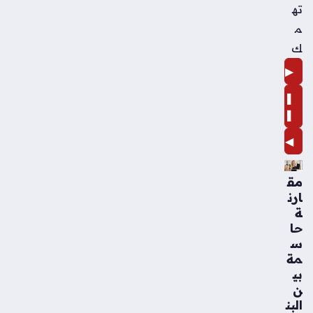
ته
م
ك
▶
❚
❚
◀
مق
ارن
ة
حا
س
مة
بي
ن
البن