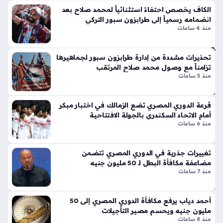
انتقال محمد صلاح إلى طرابزون سبور أحدث ضجة واسعة في
هي
لا
الكاف يخصص احتفاءً استثنائياً لمحمد صلاح بعد
الأوساط الرياضية، حيث تداول رواد مواقع التواصل الاجتماعي أنباء
داً
ق
انضمامه رسمياً إلى طرابزون سبور التركي
وصول النجم المصري إلى الأراضي التركية لإتمام الصفقة، وسط
لان
أيق
منذ 4 ساعات
تفاعل لافت…
ض
ونت
ما
ها
مه
تحذيرات مشددة من إدارة طرابزون سبور لجماهيرها
الج
تزامناً مع وصول محمد صلاح المرتقب
لص
دي
منذ 5 ساعات
فو
دة
ف
ذا
طر
ت
قرعة الدوري المصري تضع الزمالك في اختبار مبكر
ابز
أمام الاتحاد السكندري بالجولة الافتتاحية
الإث
ون
منذ 6 ساعات
ني
سب
ع
ور
شر
تغييرات جذرية في الدوري المصري تتضمن
منذ
أس
مضاعفة مكافأة البطل لـ 50 مليون جنيه
طو
59
منذ 7 ساعات
انة
دقي
ونا
قة
أحمد دياب يرفع مكافأة الدوري المصري إلى 50
قل
مليون جنيه ويحسم مصير التأجيلات
الح
منذ 8 ساعات