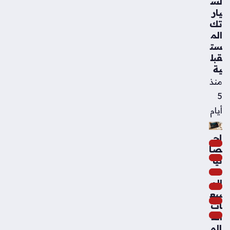
لس
يار
تك
الم
ست
قبل
ية
منذ
5
أيام
إح
صا
ئيا
ت
الم
بيع
ات
الع
الم