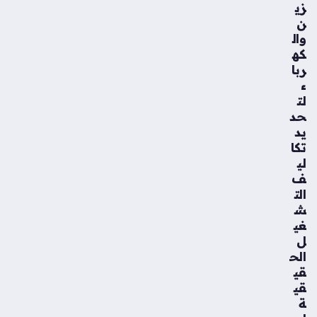
زي
ن
وال
كه
ربا
ء
لت
حد
يد
تكا
لي
ف
الت
ش
غي
ل
الح
قي
قي
ة