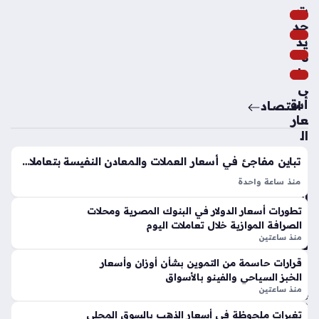
راب
ت
زو
جد
ن
يد
سب
ة
ور
عل
منذ
ى
أس
اقتصاد
سا
عار
عتي
ال
ن
س
تباين مفاجئ في أسعار العملات والمعادن النفيسة بتعاملات اليوم الخميس بالأسواق المحلية
كر
في
رد
منذ ساعة واحدة
الم
فع
أسعار الدولار والذهب اليوم تشهد تقلبات ملحوظة في التعاملات
تطورات أسعار الدولار في البنوك المصرية ومحلات
جم
ل
الصباحية ليوم الخميس الموافق السادس من أغسطس لعام
الصرافة الموازية خلال تعاملات اليوم
عا
إبر
2026، حيث سجل المعدن الأصفر ارتفاعًا ملموسًا بقيمة 50 جنيهًا
منذ ساعتين
ت
اهي
للجرام، بينما أظهرت…
الا
م
قرارات حاسمة من التموين بشأن أوزان وأسعار
ست
فاي
الخبز السياحي والفينو بالأسواق
هلا
منذ ساعتين
ق
كي
عل
تغيرات ملحوظة في أسعار الذهب بالسوق المحلي