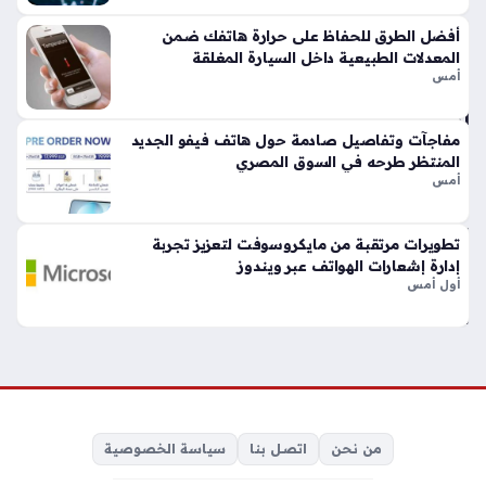
ت
أفضل الطرق للحفاظ على حرارة هاتفك ضمن
التن
المعدلات الطبيعية داخل السيارة المغلقة
بيه
أمس
ات
لدي
ك
مفاجآت وتفاصيل صادمة حول هاتف فيفو الجديد
المنتظر طرحه في السوق المصري
منذ
أمس
سا
عتي
تطويرات مرتقبة من مايكروسوفت لتعزيز تجربة
ن
إدارة إشعارات الهواتف عبر ويندوز
أول أمس
تح
دي
ث
جو
جل
الج
من نحن
اتصل بنا
سياسة الخصوصية
دي
د