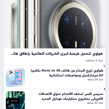
زة
ي
جد
منذ
يد
ة
3
في
سا
وات
عا
سا
ت
ب
قد
تنه
هواوي تتحدى هيمنة كبرى الشركات العالمية بإطلاق هاتف جديد بمواصفات تقنية غير مسبوقة
ي
هد
منذ 6 ساعات
وء
سلسلة هواتف هواوي ميت 90 تتربع على عرش النقاشات التقنية
هواوي تزيح الستار عن هاتف Nova 16 SE بكاميرا
هات
في الأوساط العالمية؛ حيث تتأهب الشركة الصينية للكشف عن
50 ميجابكسل ومواصفات استثنائية
ف
إصدارات رائدة تستعرض قدراتها في الابتكار التقني. تأتي هذه
منذ 16 ساعة
ك
الخطوة لتعزيز…
وت
غي
سبيس إكس تستعد لاقتحام سوق الاتصالات
ر
الأمريكي بمشروع ستارلينك موبايل الجديد
إعد
منذ 22 ساعة
ادا