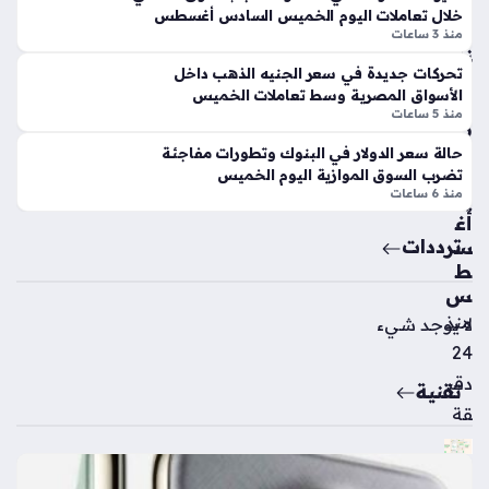
ة
ى
خلال تعاملات اليوم الخميس السادس أغسطس
وم
ان
منذ 3 ساعات
ناف
ض
تحركات جديدة في سعر الجنيه الذهب داخل
ذ
ما
الأسواق المصرية وسط تعاملات الخميس
الز
م
منذ 5 ساعات
راع
مح
ة
مد
حالة سعر الدولار في البنوك وتطورات مفاجئة
بدا
ص
تضرب السوق الموازية اليوم الخميس
منذ 6 ساعات
ية
لاح
أغ
إل
ترددات
س
ى
ط
ص
س
فو
ف
منذ
لا يوجد شيء
طر
24
ابز
دقي
تقنية
ون
قة
سب
ور
الت
مي
رك