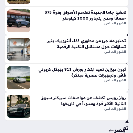
في
الأ
لانشيا جاما الجديدة تقتحم الأسواق بقوة 375
س
حصانًا ومدى يتجاوز 1000 كيلومتر
وا
الشهر الماضي
ق
الح
تحذير مفاجئ من مطوري ذكاء أنثروبيك يثير
الي
تساؤلات حول مستقبل التقنية الرقمية
ة
الشهر الماضي
منذ
5
ثيون ديزاين تعيد ابتكار بورش 911 بهيكل كربوني
أيام
فائق وتجهيزات عصرية مبتكرة
الشهر الماضي
حق
ائ
رولز رويس تكشف عن مواصفات سبيكتر سيريز
ق
الثانية الأكثر قوة وهدوءاً في تاريخها
من
الشهر الماضي
سي
ة
تع
مصر