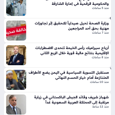
تي
والحكومية الرقمية في إمارة الشارقة
فا
عبدالله بن سالم الشهري قائداً له، وهي خطوة تأتي لتعزيز البناء
منذ 5 ساعات
س
ت
المؤسسي…
وبر
إقل
سب
يمي
وزارة الصحة تحيل صيدلياً للتحقيق إثر تجاوزات
ورت
ة
مهنية بحق أحد المراجعين
س
ح
منذ 7 ساعات
تك
سا
سر
س
أرباح سيراميك رأس الخيمة تتحدى الاضطرابات
قوا
ة
الإقليمية بنتائج مالية قوية خلال الربع الثاني
عد
وم
منذ 8 ساعات
الت
ص
ص
يري
مي
ة
مستقبل التسوية السياسية في اليمن يضع الأطراف
م
المتنازعة أمام خيار الحسم النهائي
منذ
الت
منذ 10 ساعات
54
قلي
دي
دقي
شهباز شريف وقائد الجيش الباكستاني في زيارة
بلم
قة
مرتقبة إلى المملكة العربية السعودية غداً
سا
منذ 12 ساعة
ت