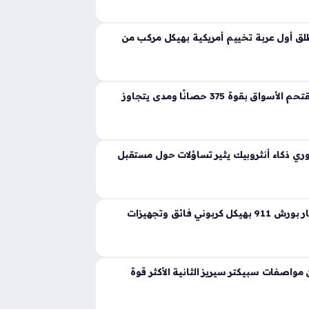
ية تجسد مفهوم القوة المفرطة التي تكسر حواجز
 إذ ارتقت بهذه الفئة إلى مستويات غير مسبوقة
ق أول عربة تخييم أمريكية بهيكل مركب من
لانشيا جاما الجديدة تقتحم الأسواق بقوة 375 حصانًا ومدى يتجاوز
ي ذكاء أنثروبيك يثير تساؤلات حول مستقبل
ثيون ديزاين تعيد ابتكار بورش 911 بهيكل كربوني فائق وتجهيزات
واصفات سبيكتر سيريز الثانية الأكثر قوة