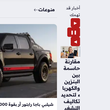
أخبار قد
منوعات
تهمك
▶
❚❚
◀
مقارنة
حاسمة
بين
البنزين
والكهربا
ء لتحديد
تكاليف
التشغي