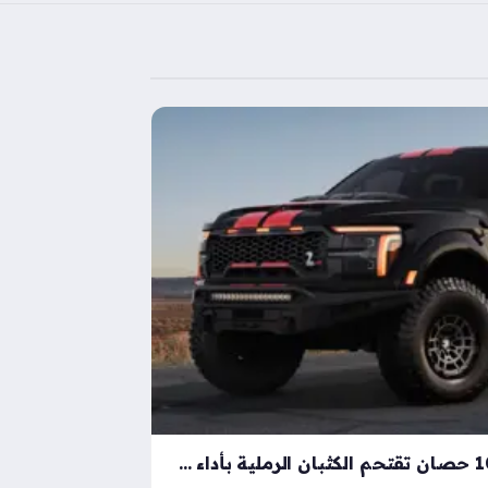
شيلبي باجا رابتور آر بقوة 1000 حصان تقتحم الكثبان الرملية بأداء خارق