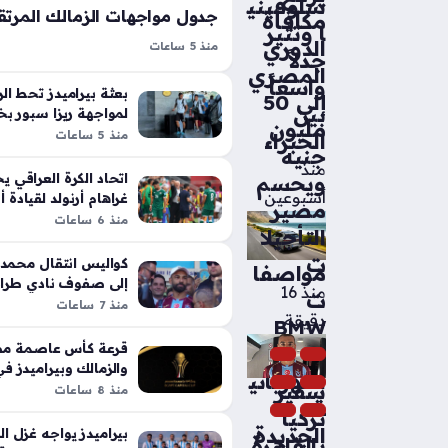
سلوفيني
مكافأة
ا وتثير
الدوري
منذ 5 ساعات
جدلاً
جدول مباريات الزمالك في الدور الأول
المصري
واسعاً
المصري موسم 2026
بعثة بيراميدز تحط ال
إلى 50
بين
لترتيب أولويات الفريق الأبيض خلال رح
لمواجهة ريزا سبور بخ
مليون
منذ 5 ساعات
الخبراء
استعادة اللقب، حيث كشفت رابطة الأن
جنيه
عن…
منذ
ويحسم
اتحاد الكرة العراقي 
أسبوعين
غراهام أرنولد لقيادة أ
مصير
مستقبلاً
منذ 6 ساعات
التأجيلا
ت
كواليس انتقال محمد 
مواصفا
إلى صفوف نادي طراب
منذ 16
ت
الجديد
منذ 7 ساعات
دقيقة
BMW
قرعة كأس عاصمة مص
iX5
والزمالك وبيراميدز ف
الكهربائي
سفير
مرتقبة
منذ 8 ساعات
ة
تركيا
الجديدة
بيراميدز يواجه غزل ا
بالقاهرة