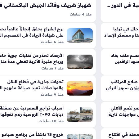
جدول مواجهات الزمالك المرتقبة في الدور الأول من الدوري المصري الممتاز الجديد
منذ 4 ساعات
 من الدوري
الزيارة المرتقبة لوفد باكستاني رفيع المستوى إلى
-2027 يمثل ركيزة أساسية
السعودية تأتي ضمن سياق إقليمي معقد، حيث تتر
رحال في تركيا
برج الشراع يحقق إنجازاً عالمياً ب
لته الطويلة نحو
تام معسكر الإعداد
الأنظار على تداعيات الكلمة المفتاحية في ظل التوتر
على شهادة الريادة في التصميم ال
منذ 6 ساعات
دية المحترفة
المتصاعدة في منطقة الخليج، وتبرز الجهود
الدبلوماسية…
يحسم ملف بقاء
الأرصاد تحذر من تقلبات جوية حاد
سود الرافدين
ورياح مثيرة للأتربة تغطي عدة من
منذ 7 ساعات
صلاح المرتقب
تحولات جذرية في قطاع النقل
زون سبور التركي
والمواصلات تعيد صياغة مفهوم ال
داخل المدن
منذ 9 ساعات
ر تضع الأهلي
أسباب تراجع السعودية عن صفقة
ي مواجهات نارية
دبابات T-90 الروسية رغم تفوقها
الميداني الواضح
منذ 10 ساعات
لمحلة في افتتاح
خروج 75 ناشئاً من برنامج صيادو