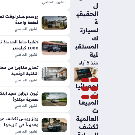
الشهر الماضي
ل
تعد شيلبي باجا رابتور آر طفرة هندس
الحقيقي
الأداء التقليدية في شاحنات البيك أب،
روسمونستر لوفت تطل
ة
بفضل تعديلات…
قطعة واحدة
لسيارت
الشهر الماضي
ك
المستقب
1000 كيلومتر
لية
الشهر الماضي
منذ 5 أيام
تحذير مفاجئ من مطور
التقنية الرقمية
الشهر الماضي
إحصائيا
ت
عصرية مبتكرة
المبيعا
الشهر الماضي
ت
العالمية
رولز رويس تكشف عن م
وهدوءاً في تاريخها
تكشف
الشهر الماضي
السيارة