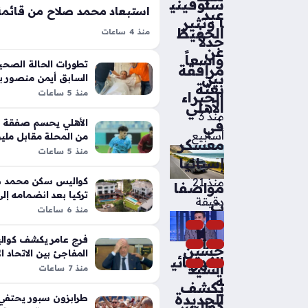
سلوفيني
عبد
ا وتثير
الحفيظ
منذ 4 ساعات
جدلاً
محمد صلاح خارج قائمة طرابزون سب
عن
واسعاً
غير متوقعة للجماهير قبل مواجهة جوزت
تطورات الحالة الصحية
مرافقة
بين
السابق أيمن منصور 
غاب النجم المصري عن التشكيلة المعل
بعثة
لجراحة دقيقة
منذ 5 ساعات
الخبراء
التعاقد الرسمي معه لمدة موسمين، 
الأهلي
منذ 3
الأهلي يحسم صفقة 
في
أسابيع
من المحلة مقابل مليو
معسكر
الصيف
منذ 5 ساعات
إسبانيا
كواليس سكن محمد صل
منذ 21
مواصفا
تركيا بعد انضمامه إ
دقيقة
ت
سبور
منذ 6 ساعات
BMW
فرج عامر يكشف كوال
iX5
حسين
المفاجئ بين الاتحاد ا
الكهربائي
السيد
إنفانتينو
منذ 7 ساعات
ة
يكشف
الجديدة
طرابزون سبور يحتفي 
كواليس