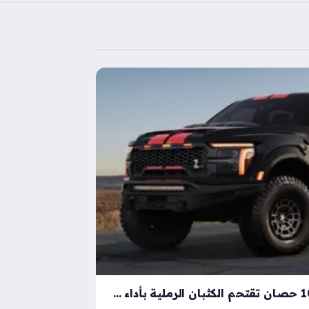
شيلبي باجا رابتور آر بقوة 1000 حصان تقتحم الكثبان الرملية بأداء خارق