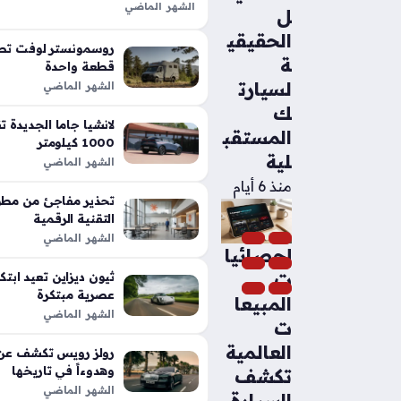
الشهر الماضي
ل
تعد شيلبي باجا رابتور آر طفرة هندس
الحقيقي
الأداء التقليدية في شاحنات البيك أب،
روسمونستر لوفت تطل
ة
بفضل تعديلات…
قطعة واحدة
لسيارت
الشهر الماضي
ك
المستقب
1000 كيلومتر
لية
الشهر الماضي
منذ 6 أيام
تحذير مفاجئ من مطور
التقنية الرقمية
الشهر الماضي
إحصائيا
ت
عصرية مبتكرة
المبيعا
الشهر الماضي
ت
العالمية
رولز رويس تكشف عن م
وهدوءاً في تاريخها
تكشف
الشهر الماضي
السيارة