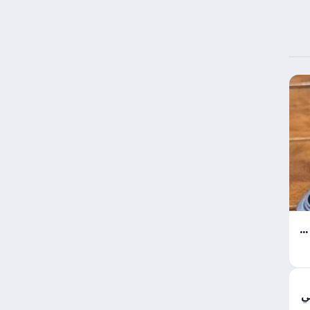
خمس تقنيات ثورية ترسم ملامح القوة في هاتف آيفون 18 برو الجديد
مع
ي