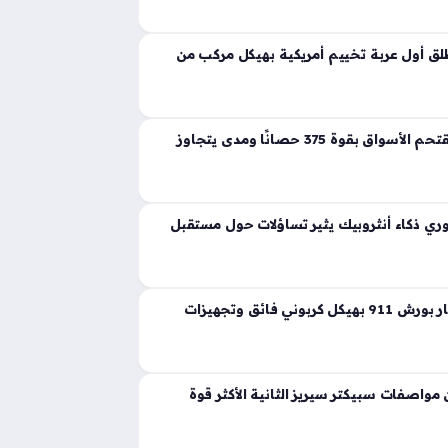
ية تجسد مفهوم القوة المفرطة التي تكسر حواجز
 إذ ارتقت بهذه الفئة إلى مستويات غير مسبوقة
ق أول عربة تخييم أمريكية بهيكل مركب من
لانشيا جاما الجديدة تقتحم الأسواق بقوة 375 حصانًا ومدى يتجاوز
ي ذكاء أنثروبيك يثير تساؤلات حول مستقبل
ثيون ديزاين تعيد ابتكار بورش 911 بهيكل كربوني فائق وتجهيزات
واصفات سبيكتر سيريز الثانية الأكثر قوة