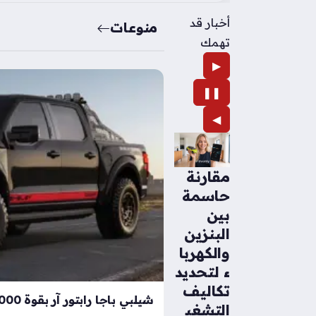
أخبار قد
منوعات
تهمك
▶
❚❚
◀
مقارنة
حاسمة
بين
البنزين
والكهربا
ء لتحديد
تكاليف
التشغي