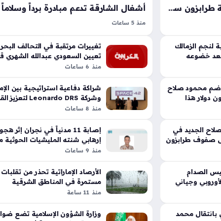
استبعاد محمد صلاح من قائمة طرابزون سبور في أول مواجهة ودية أمام جوزتيبي
منذ 5 ساعات
ور في مفاجأة
حملة برداً وسلاماً تمثل توجهاً إنسانياً بارزاً في إمارة
يبي الودية؛ إذ
الشارقة لتعزيز التكافل الاجتماعي، حيث شاركت دائ
 لنجم الزمالك
تغييرات مرتقبة في التحالف البحر
بعد خضوعه
نة رغم إتمام
الأشغال العامة بفاعلية في هذه المبادرة التي تسته
تعيين السعودي عبدالله الشهري قائ
له
منذ 6 ساعات
ويأتي…
حماية العمال من الإجهاد الحراري، إذ…
ضم محمود صلاح
شراكة دفاعية استراتيجية بين الإم
ن دولار هذا
وشركة Leonardo DRS لتع
السيادية للقيادة والسيطرة
منذ 8 ساعات
اح الجديد في
إصابة 11 مدنياً في نجران إثر هج
لى صفوف طرابزون
إرهابي شنته المليشيات الحوثية مؤ
منذ 9 ساعات
يس الصدام
الأرصاد الإماراتية تحذر من تقلبات
لأوروبي وجياني
مستمرة في المناطق الشرقية
والجنوبية 4 أيام
منذ 11 ساعة
بانتقال محمد
وزارة الشؤون الإسلامية تضع ضوا