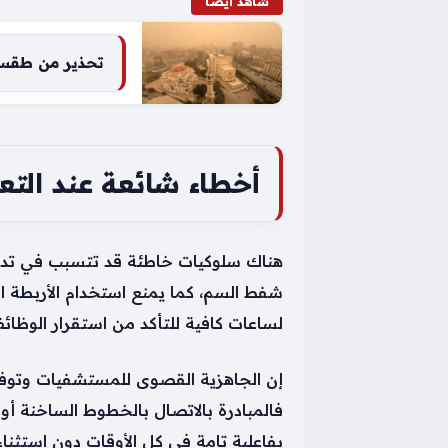
شاهد أيضاً
تحذير من طقس الق
أخطاء شائعة عند التع
هناك سلوكيات خاطئة قد تتسبب في تدهور
شفط السم، كما يمنع استخدام الأربطة ا
لساعات كافية للتأكد من استقرار الوظائ
إن الجاهزية القصوى للمستشفيات وتوفر ك
فالمبادرة بالاتصال بالخطوط الساخنة أ
بفاعلية تامة في كل الأوقات دون استثناء