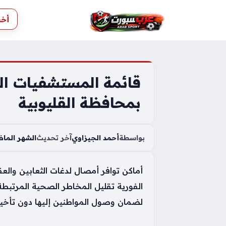
S
أخب
k
i
p
t
o
قائمة المستشفيات الم
c
بمحافظة القليوبية
o
n
t
بواسطة
أحمد الجيزاوي
آخر تحديث
الشهر الما
e
n
أماكن توافر أمصال لدغات الثعابين والع
t
الفورية تقليل المخاطر الصحية المرتبط
لضمان وصول المواطنين إليها دون تأخير 