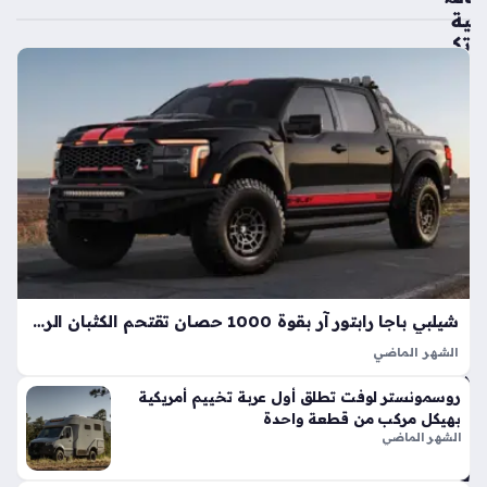
ية
تك
ش
ف
ال
سي
ارة
الك
هرب
ائي
ة
الأك
ثر
شيلبي باجا رابتور آر بقوة 1000 حصان تقتحم الكثبان الرملية بأداء خارق
اعت
ما
الشهر الماضي
دي
تعد شيلبي باجا رابتور آر طفرة هندسية تجسد مفهوم القوة
روسمونستر لوفت تطلق أول عربة تخييم أمريكية
ة
المفرطة التي تكسر حواجز الأداء التقليدية في شاحنات البيك أب، إذ
بهيكل مركب من قطعة واحدة
وت
ارتقت بهذه الفئة إلى مستويات غير مسبوقة بفضل تعديلات…
الشهر الماضي
فو
قاً