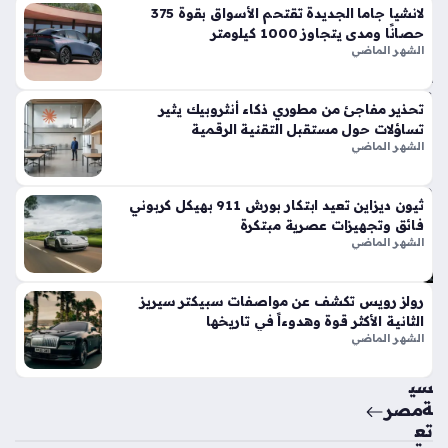
في
لانشيا جاما الجديدة تقتحم الأسواق بقوة 375
الأ
حصانًا ومدى يتجاوز 1000 كيلومتر
س
الشهر الماضي
وا
ق
تحذير مفاجئ من مطوري ذكاء أنثروبيك يثير
الح
تساؤلات حول مستقبل التقنية الرقمية
الي
الشهر الماضي
ة
منذ
ثيون ديزاين تعيد ابتكار بورش 911 بهيكل كربوني
4
فائق وتجهيزات عصرية مبتكرة
أيام
الشهر الماضي
حق
رولز رويس تكشف عن مواصفات سبيكتر سيريز
ائ
الثانية الأكثر قوة وهدوءاً في تاريخها
ق
الشهر الماضي
من
سي
ة
مصر
تع