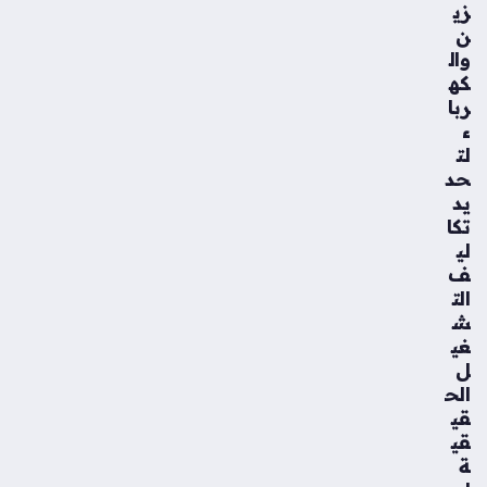
زي
ن
وال
كه
ربا
ء
لت
حد
يد
تكا
لي
ف
الت
ش
غي
ل
الح
قي
قي
ة