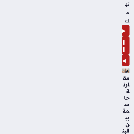
ته
م
ك
▶
❚
❚
◀
مق
ارن
ة
حا
س
مة
بي
ن
البن