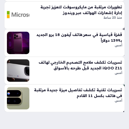
وا
تطويرات مرتقبة من مايكروسوفت لتعزيز تجربة
ص
إدارة إشعارات الهواتف عبر ويندوز
فا
منذ 23 ساعة
ت
اس
تثن
قفزة قياسية في سعر هاتف آيفون 18 برو الجديد
ائي
بـ1399 دولاراً
أمس
ة
منذ
سا
تسريبات تكشف ملامح التصميم الخارجي لهاتف
iQOO Z11 الجديد قبل طرحه بالأسواق
عتي
أمس
ن
تسريبات تقنية تكشف تفاصيل ميزة جديدة مرتقبة
سب
في هاتف بكسل 11 القادم
ي
أمس
س
إك
س
تس