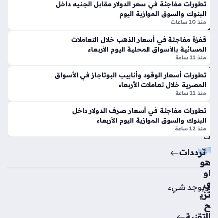
ويت
تكل
تطورات مفاجئة في سعر الدولار مقابل الجنيه داخل
البنوك والسوق الموازية اليوم
رق
فة
منذ 10 ساعات
ب
ط
كلا
ن
قفزة مفاجئة في أسعار الذهب خلال التعاملات
سي
الد
المسائية بالأسواق المحلية اليوم الأربعاء
كو
قي
منذ 11 ساعة
الأ
ق
تطورات أسعار الوقود وأنابيب البوتاجاز في الأسواق
هل
منذ
المصرية خلال تعاملات الأربعاء
ي
منذ 11 ساعة
7
الم
سا
تطورات مفاجئة في أسعار صرف الدولار داخل
رت
البنوك والسوق الموازية اليوم الأربعاء
ق
عا
منذ 12 ساعة
ب
ت
منذ
ترددات
3
هو
او
سا
ي
لا يوجد شيء
عا
تزي
ت
ح
ال
تقنية