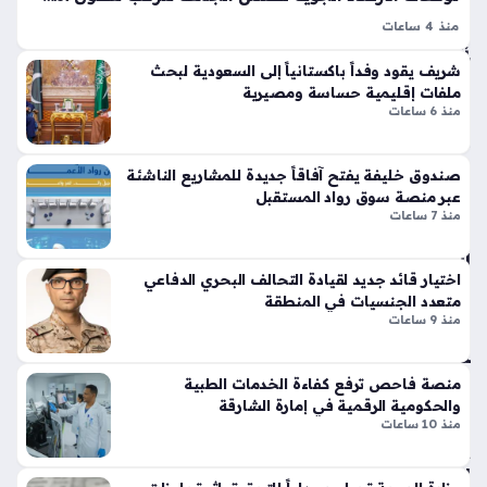
ست
تي
دام
منذ 4 ساعات
س
حالة الطقس في الإمارات هي محور اهتمام الكثيرين ممن يتابعون
ة
وبر
شريف يقود وفداً باكستانياً إلى السعودية لبحث
نشرات المركز الوطني للأرصاد، حيث يشهد يوم غد الجمعة تحولات
منذ
سب
ملفات إقليمية حساسة ومصيرية
جوية تتسم بالاعتدال الممزوج بظهور السحب الركامية في بعض
ورت
سا
منذ 6 ساعات
المناطق،…
س
عة
تك
واح
صندوق خليفة يفتح آفاقاً جديدة للمشاريع الناشئة
سر
عبر منصة سوق رواد المستقبل
دة
قوا
منذ 7 ساعات
عد
الت
ال
ص
اختيار قائد جديد لقيادة التحالف البحري الدفاعي
س
مي
متعدد الجنسيات في المنطقة
عو
منذ 9 ساعات
م
دي
الت
ة
قلي
تق
منصة فاحص ترفع كفاءة الخدمات الطبية
دي
فز
والحكومية الرقمية في إمارة الشارقة
بلم
نح
منذ 10 ساعات
سا
و
ت
الاك