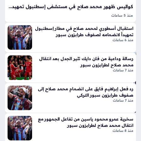
يرا
لا
كواليس ظهور محمد صلاح في مستشفى إسطنبول تمهيداً للانضمام إلى طرابزون سبور التركي
منذ
ق
منذ 5 ساعات
أيق
سا
محمد صلاح يخضع للفحص الطبي مع طرابزون سبور تمثل
ونت
عة
استقبال أسطوري لمحمد صلاح في مطار إسطنبول
الخطوة الحاسمة قبل التوقيع الرسمي؛ إذ توجه النجم المصري
ها
تمهيداً لانضمامه لصفوف طرابزون سبور
واح
صباح اليوم نحو مستشفى أجيبادم ماسلاك بمدينة إسطنبول لإجراء
الج
منذ 6 ساعات
سلسلة من الاختبارات…
دة
دي
دة
رسالة وداعية من فان دايك تثير الجدل بعد انتقال
ذا
الج
محمد صلاح لطرابزون سبور
ت
ام
منذ 7 ساعات
الإث
عة
ني
الق
ع
اس
رد فعل إبراهيم فايق على انضمام محمد صلاح إلى
شر
صفوف طرابزون سبور التركي
مي
منذ 7 ساعات
أس
ة
طو
تفت
انة
ح
سخرية عمرو محمود ياسين من تفاعل الجمهور مع
ونا
با
انتقال محمد صلاح لطرابزون سبور
قل
ب
منذ 8 ساعات
الح
اس