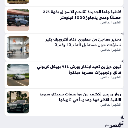
في
الأ
لانشيا جاما الجديدة تقتحم الأسواق بقوة 375
س
حصانًا ومدى يتجاوز 1000 كيلومتر
وا
الشهر الماضي
ق
الح
تحذير مفاجئ من مطوري ذكاء أنثروبيك يثير
الي
تساؤلات حول مستقبل التقنية الرقمية
ة
الشهر الماضي
منذ
5
ثيون ديزاين تعيد ابتكار بورش 911 بهيكل كربوني
أيام
فائق وتجهيزات عصرية مبتكرة
الشهر الماضي
حق
ائ
رولز رويس تكشف عن مواصفات سبيكتر سيريز
ق
الثانية الأكثر قوة وهدوءاً في تاريخها
من
الشهر الماضي
سي
ة
تع
مصر