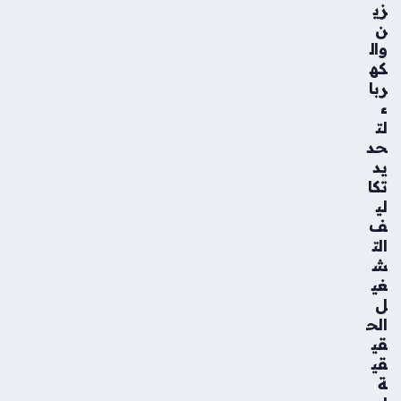
زي
ن
وال
كه
ربا
ء
لت
حد
يد
تكا
لي
ف
الت
ش
غي
ل
الح
قي
قي
ة