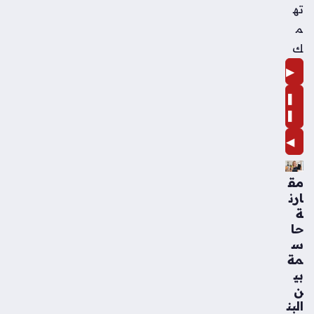
ته
م
ك
▶
❚
❚
◀
مق
ارن
ة
حا
س
مة
بي
ن
البن