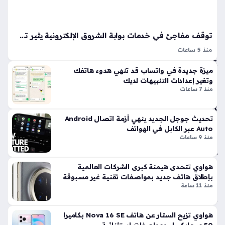
ام
ي
عبر
توقف مفاجئ في خدمات بوابة الشروق الإلكترونية يثير تساؤلات واسعة لدى المتابعين
تط
بي
منذ 5 ساعات
الصفحة غير متاحة هي الرسالة التي قد تواجه القارئ عند محاولة
ق
ميزة جديدة في واتساب قد تنهي هدوء هاتفك
الوصول إلى محتوى معين عبر منصات الأخبار الرقمية، وتعد ظاهرة
M
وتغير إعدادات التنبيهات لديك
y
الصفحة غير متاحة إحدى التحديات التقنية التي تؤثر على…
منذ 7 ساعات
N
TR
A
تحديث جوجل الجديد ينهي أزمة اتصال Android
للم
Auto عبر الكابل في الهواتف
منذ 9 ساعات
ست
خد
مي
هواوي تتحدى هيمنة كبرى الشركات العالمية
ن
بإطلاق هاتف جديد بمواصفات تقنية غير مسبوقة
منذ
منذ 11 ساعة
36
دقي
هواوي تزيح الستار عن هاتف Nova 16 SE بكاميرا