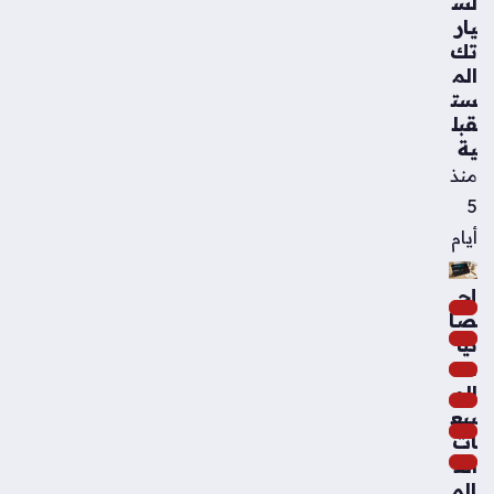
لس
يار
تك
الم
ست
قبل
ية
منذ
5
أيام
إح
صا
ئيا
ت
الم
بيع
ات
الع
الم