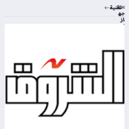
تقنية
جه
از
تن
ظي
م
الات
صا
لا
ت
يس
تعي
د
خد
ما
ت
من
ص
ة
أرق