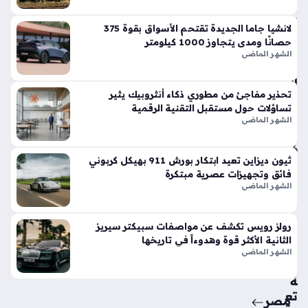
في
الأ
لانشيا جاما الجديدة تقتحم الأسواق بقوة 375
س
حصانًا ومدى يتجاوز 1000 كيلومتر
وا
الشهر الماضي
ق
الح
تحذير مفاجئ من مطوري ذكاء أنثروبيك يثير
الي
تساؤلات حول مستقبل التقنية الرقمية
ة
الشهر الماضي
منذ
6
ثيون ديزاين تعيد ابتكار بورش 911 بهيكل كربوني
أيام
فائق وتجهيزات عصرية مبتكرة
الشهر الماضي
حق
ائ
رولز رويس تكشف عن مواصفات سبيكتر سيريز
ق
الثانية الأكثر قوة وهدوءاً في تاريخها
من
الشهر الماضي
سي
ة
تع
مصر