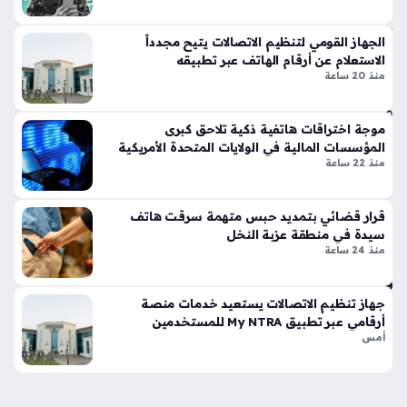
غير
م
الجهاز القومي لتنظيم الاتصالات يتيح مجدداً
سب
الاستعلام عن أرقام الهاتف عبر تطبيقه
وق
منذ 20 ساعة
ة
منذ
موجة اختراقات هاتفية ذكية تلاحق كبرى
سا
المؤسسات المالية في الولايات المتحدة الأمريكية
عة
منذ 22 ساعة
واح
دة
قرار قضائي بتمديد حبس متهمة سرقت هاتف
سيدة في منطقة عزبة النخل
منذ 24 ساعة
طر
ق
احت
جهاز تنظيم الاتصالات يستعيد خدمات منصة
راف
أرقامي عبر تطبيق My NTRA للمستخدمين
أمس
ية
لح
ماي
ة