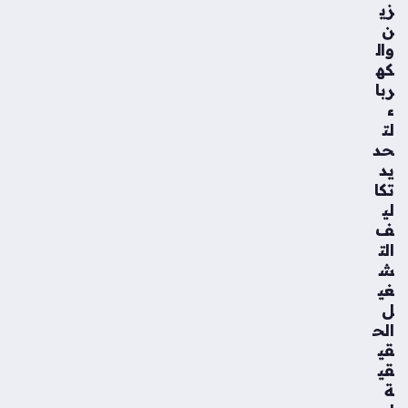
زي
ن
وال
كه
ربا
ء
لت
حد
يد
تكا
لي
ف
الت
ش
غي
ل
الح
قي
قي
ة