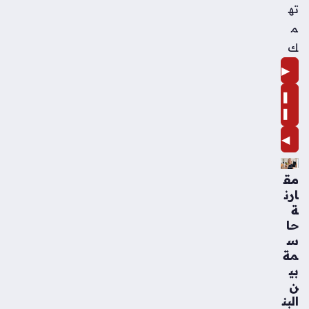
ته
م
ك
▶
❚
❚
◀
مق
ارن
ة
حا
س
مة
بي
ن
البن