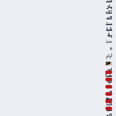
لس
يار
تك
الم
ست
قبل
ية
منذ
6
أيام
إح
صا
ئيا
ت
الم
بيع
ات
الع
الم