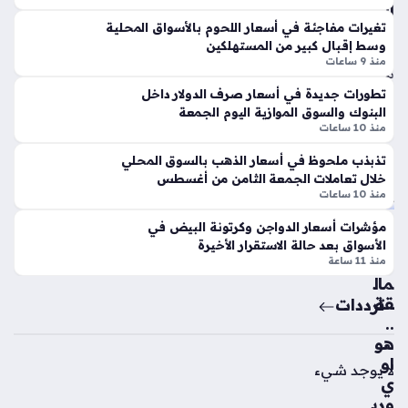
هامش ربح…
في
الج
ترك
مع
تغيرات مفاجئة في أسعار اللحوم بالأسواق المحلية
وسط إقبال كبير من المستهلكين
يا
ة
منذ 9 ساعات
بع
منذ
د
تطورات جديدة في أسعار صرف الدولار داخل
6
ان
البنوك والسوق الموازية اليوم الجمعة
سا
ض
منذ 10 ساعات
ما
عا
تذبذب ملحوظ في أسعار الذهب بالسوق المحلي
مه
ت
خلال تعاملات الجمعة الثامن من أغسطس
إل
منذ 10 ساعات
ى
ص
مؤشرات أسعار الدواجن وكرتونة البيض في
ص
راع
الأسواق بعد حالة الاستقرار الأخيرة
فو
الع
منذ 11 ساعة
ف
مال
طر
قة
ترددات
ابز
..
ون
هو
سب
او
لا يوجد شيء
ور
ي
منذ
وري