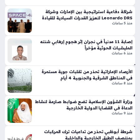
ن
تي
عبدالله الشهري هو القائد الجديد للتحالف البحري متعدد الجنسيات
ع
س
شراكة دفاعية استراتيجية بين الإمارات وشركة
الذي يهدف إلى تعزيز الاستقرار في الممرات المائية الحيوية، حيث
س
وبر
Leonardo DRS لتعزيز القدرات السيادية للقيادة
يأتي تولي هذا اللواء السعودي لهذا المنصب الرفيع في وقت يتزايد…
كري
منذ 5 ساعات
سب
والسيطرة
اً
ورت
منذ
س
إصابة 11 مدنياً في نجران إثر هجوم إرهابي شنته
تك
11
المليشيات الحوثية مؤخراً
سر
منذ 6 ساعات
دقي
قوا
قة
عد
الأرصاد الإماراتية تحذر من تقلبات جوية مستمرة
الت
في المناطق الشرقية والجنوبية 4 أيام
أش
ص
منذ 8 ساعات
غا
مي
ل
م
ال
الت
وزارة الشؤون الإسلامية تضع ضوابط صارمة لنشاط
شا
قلي
الدعاة في القضايا الدولية الخارجية
رق
دي
منذ 9 ساعات
ة
بلم
تد
سا
شرطة أبوظبي تحذر من تداعيات ترك المركبات
عم
ت
بمنتصف الطرق الخارجية والداخلية