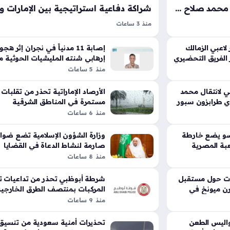
طرابزون سبور يحتفي بانتقال محمد صلاح بلمسة إبداعية من مسلسل هذا البحر يفيض
منذ 3 ساعات
ور أحدث ضجة غير
اتفاقية تعاون nardo DRS
ية، حيث تفاعل
تمثل خطوة محورية نحو تعزيز القدرات التقنية للأ
اعبي الزمالك
إصابة 11 مدنياً في نجران إثر هج
مع هذا الخبر
الفريق التحضيري
الدفاعية في دولة الإمارات عبر دمج تقنيات المهام
إرهابي شنته المليشيات الحوثية مؤ
منذ 5 ساعات
المتقدمة مع شبكات اتصالات الأقمار الصناعية الآم
ي لانتقال محمد
الأرصاد الإماراتية تحذر من تقلبات
 طرابزون سبور
مستمرة في المناطق الشرقية
والجنوبية 4 أيام
منذ 6 ساعات
سو يضع خارطة
وزارة الشؤون الإسلامية تضع ضوا
عبة المصرية
صارمة لنشاط الدعاة في القضايا
الدولية الخارجية
منذ 8 ساعات
نات حول مستقبل
شرطة أبوظبي تحذر من تداعيات ت
رن ميونخ في
المركبات بمنتصف الطرق الخارجي
والداخلية
منذ 9 ساعات
اليس الطعن
تحذيرات أمنية سعودية من تنسيق