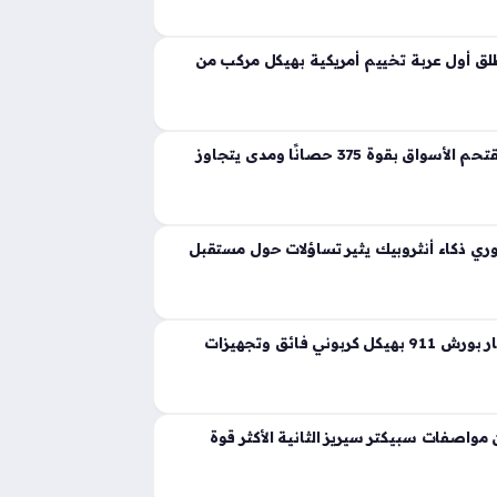
ية تجسد مفهوم القوة المفرطة التي تكسر حواجز
 إذ ارتقت بهذه الفئة إلى مستويات غير مسبوقة
ق أول عربة تخييم أمريكية بهيكل مركب من
لانشيا جاما الجديدة تقتحم الأسواق بقوة 375 حصانًا ومدى يتجاوز
ي ذكاء أنثروبيك يثير تساؤلات حول مستقبل
ثيون ديزاين تعيد ابتكار بورش 911 بهيكل كربوني فائق وتجهيزات
واصفات سبيكتر سيريز الثانية الأكثر قوة