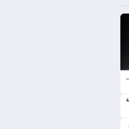
وق الهواتف الذكية ببطارية خارقة ومواصفات قياسية في K100 Pro Max
ة