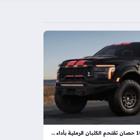
شيلبي باجا رابتور آر بقوة 1000 حصان تقتحم الكثبان الرملية بأداء خارق