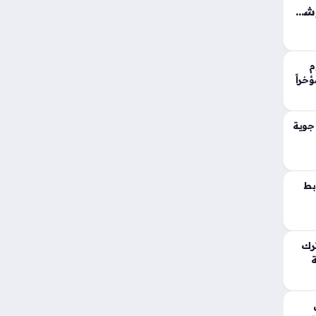
شراكة دفاعية استراتيجية بين الإمارات وشركة Leonardo DRS لتعزيز القدرات السيادية للقيادة والسيطرة
Leo مع شركة سبيس42
نظمة
وم
خراً
نة،…
 جوية
بط
رك
ة