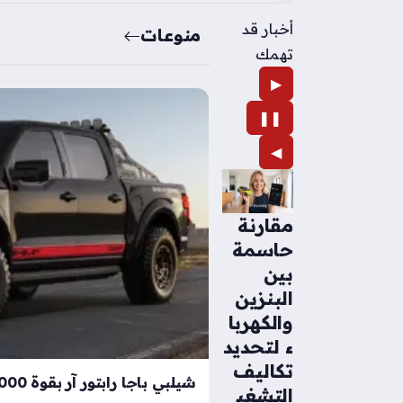
أخبار قد
منوعات
تهمك
▶
❚❚
◀
مقارنة
حاسمة
بين
البنزين
والكهربا
ء لتحديد
تكاليف
التشغي