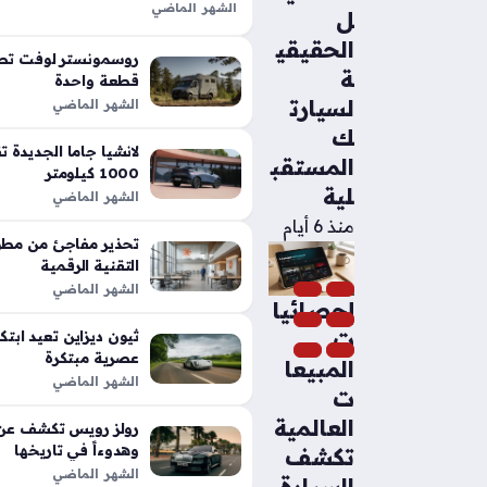
الشهر الماضي
ل
تعد شيلبي باجا رابتور آر طفرة هندس
الحقيقي
الأداء التقليدية في شاحنات البيك أب،
روسمونستر لوفت تطل
ة
بفضل تعديلات…
قطعة واحدة
لسيارت
الشهر الماضي
ك
المستقب
1000 كيلومتر
لية
الشهر الماضي
منذ 6 أيام
تحذير مفاجئ من مطور
التقنية الرقمية
الشهر الماضي
إحصائيا
ت
عصرية مبتكرة
المبيعا
الشهر الماضي
ت
العالمية
رولز رويس تكشف عن م
وهدوءاً في تاريخها
تكشف
الشهر الماضي
السيارة