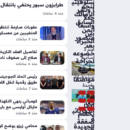
سلوفيني
لنجم
ا وتثير
الزمالك
منذ 4 ساعات
جدلاً
انتقال محمد صلاح إلى طرابزون سب
السابق
واسعاً
مسبوقة في الأوساط الرياضية والدرام
عقوبات صارمة تنتظر ل
أيمن
بين
عشاق مسلسل هذا البحر سوف يفيض 
المتغيبين عن معسكر 
منصور
للموسم الجديد
منذ 5 ساعات
الخبراء
المفاجئ بروح من الدعابة، إذ…
بعد
منذ 3
تفاصيل العقد التاريخ
خضوعه
أسابيع
صلاح إلى صفوف نادي
لجراحة
التركي
منذ 6 ساعات
دقيقة
رئيس اتحاد الجوجيت
منذ دقيقة
مواصفا
طريق رقمية لنقل الل
واحدة
ت
للعالمية
منذ 7 ساعات
BMW
كومباني ينهي التكه
iX5
الأهلي
مايكل أوليسي مع باي
الكهربائي
يحسم
تصريحات حاسمة
منذ 8 ساعات
ة
صفقة
الجديدة
محامي زيزو يوضح كو
ضم