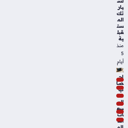
لس
يار
تك
الم
ست
قبل
ية
منذ
5
أيام
إح
صا
ئيا
ت
الم
بيع
ات
الع
الم