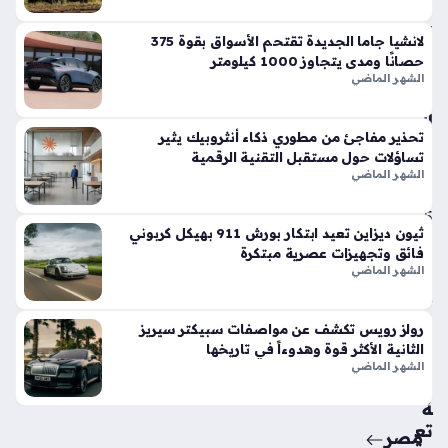
في
الأ
لانشيا جاما الجديدة تقتحم الأسواق بقوة 375
س
حصانًا ومدى يتجاوز 1000 كيلومتر
وا
الشهر الماضي
ق
الح
تحذير مفاجئ من مطوري ذكاء أنثروبيك يثير
الي
تساؤلات حول مستقبل التقنية الرقمية
ة
الشهر الماضي
منذ
5
ثيون ديزاين تعيد ابتكار بورش 911 بهيكل كربوني
أيام
فائق وتجهيزات عصرية مبتكرة
الشهر الماضي
حق
ائ
رولز رويس تكشف عن مواصفات سبيكتر سيريز
ق
الثانية الأكثر قوة وهدوءاً في تاريخها
من
الشهر الماضي
سي
ة
تع
مصر