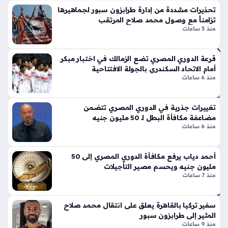
محمد صلاح بعد انتقاله إلى طرابزون سبور صار حديث الأوساط
ص
لا
تحذيرات مشددة من إدارة طرابزون سبور لجماهيرها
الرياضية في القارة السمراء، حيث احتفى الاتحاد الأفريقي لكرة القدم
لاح
ق
تزامناً مع وصول محمد صلاح المرتقب
بهذه الخطوة النوعية التي اتخذها قائد المنتخب المصري، مؤكدًا
لط
أيق
منذ 5 ساعات
أن…
راب
ونت
زو
ها
ن
قرعة الدوري المصري تضع الزمالك في اختبار مبكر
الج
أمام الاتحاد السكندري بالجولة الافتتاحية
سب
دي
منذ 6 ساعات
ور
دة
منذ
ذا
ت
تغييرات جذرية في الدوري المصري تتضمن
سا
مضاعفة مكافأة البطل لـ 50 مليون جنيه
الإث
عة
منذ 6 ساعات
ني
واح
ع
دة
شر
أحمد دياب يرفع مكافأة الدوري المصري إلى 50
أس
مليون جنيه ويحسم مصير التأجيلات
طو
منذ 7 ساعات
شر
انة
ي
ونا
ف
سفير تركيا بالقاهرة يعلق على انتقال محمد صلاح
قل
يق
المثير إلى طرابزون سبور
الح
ود
منذ 9 ساعات