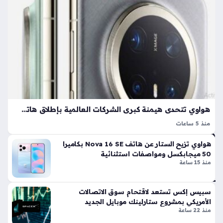
مي
3
زة
سا
جد
عا
يد
ة
ت
في
وات
سا
ب
قد
هواوي تتحدى هيمنة كبرى الشركات العالمية بإطلاق هاتف جديد بمواصفات تقنية غير مسبوقة
تنه
ي
منذ 5 ساعات
هد
سلسلة هواتف هواوي ميت 90 تتربع على عرش النقاشات التقنية
هواوي تزيح الستار عن هاتف Nova 16 SE بكاميرا
وء
في الأوساط العالمية؛ حيث تتأهب الشركة الصينية للكشف عن
50 ميجابكسل ومواصفات استثنائية
هات
إصدارات رائدة تستعرض قدراتها في الابتكار التقني. تأتي هذه
منذ 15 ساعة
ف
الخطوة لتعزيز…
ك
وت
سبيس إكس تستعد لاقتحام سوق الاتصالات
غي
الأمريكي بمشروع ستارلينك موبايل الجديد
ر
منذ 22 ساعة
إعد