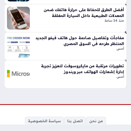
ادا
أفضل الطرق للحفاظ على حرارة هاتفك ضمن
ت
المعدلات الطبيعية داخل السيارة المغلقة
التن
منذ 24 ساعة
بيه
ات
لدي
مفاجآت وتفاصيل صادمة حول هاتف فيفو الجديد
المنتظر طرحه في السوق المصري
ك
أمس
منذ
سا
تطويرات مرتقبة من مايكروسوفت لتعزيز تجربة
عة
إدارة إشعارات الهواتف عبر ويندوز
واح
أمس
دة
تح
دي
ث
جو
من نحن
اتصل بنا
سياسة الخصوصية
جل