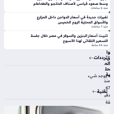
لا
تفا
وسط صعود قياسي لأصناف المانجو والطماطم
ت
عل
منذ 6 ساعات
الي
الج
تغيرات جديدة في أسعار الدواجن داخل المزارع
وم
مه
والأسواق المحلية اليوم الخميس
الخ
ور
منذ 7 ساعات
مي
مع
س
تثبيت أسعار البنزين والسولار في مصر خلال جلسة
انت
بالأ
التسعير التلقائي لهذا الأسبوع
قا
منذ 16 ساعة
س
ل
وا
مح
ترددات
ق
مد
الم
ص
حل
لاح
ية
لا يوجد شيء
لط
منذ
راب
زو
47
تقنية
ن
دقي
سب
قة
ور
منذ