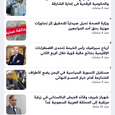
ة
تي
والحكومية الرقمية في إمارة الشارقة
عبدالله بن سالم الشهري قائداً له، وهي خطوة تأتي لتعزيز البناء
ح
منذ 5 ساعات
س
المؤسسي…
سا
وبر
س
سب
ة
وزارة الصحة تحيل صيدلياً للتحقيق إثر تجاوزات
ورت
مهنية بحق أحد المراجعين
وم
س
منذ 6 ساعات
ص
تك
يري
سر
ة
أرباح سيراميك رأس الخيمة تتحدى الاضطرابات
قوا
منذ
الإقليمية بنتائج مالية قوية خلال الربع الثاني
عد
منذ 8 ساعات
الت
15
ص
دقي
مي
مستقبل التسوية السياسية في اليمن يضع الأطراف
قة
م
المتنازعة أمام خيار الحسم النهائي
الت
منذ 9 ساعات
قلي
صن
دي
دو
شهباز شريف وقائد الجيش الباكستاني في زيارة
بلم
ق
مرتقبة إلى المملكة العربية السعودية غداً
سا
خلي
منذ 11 ساعة
ت
فة