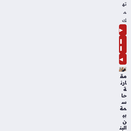
ته
م
ك
▶
❚
❚
◀
مق
ارن
ة
حا
س
مة
بي
ن
البن