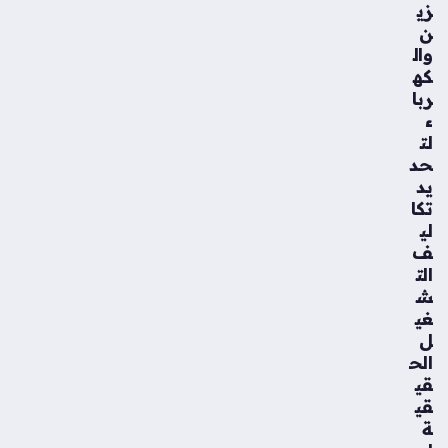
زي
ن
وال
كه
ربا
ء
لت
حد
يد
تكا
لي
ف
الت
ش
غي
ل
الح
قي
قي
ة