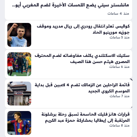
لا
سا
مانشستر سيتي يضع اللمسات الأخيرة لضم المغربي أيوب بوعدي بصفقة قياسية ضخمة
ق
عتي
منذ 4 ساعات
أيق
مانشستر سيتي يقترب من ضم أيوب بوعدي في صفقة انتقال
ن
ونت
كواليس تعثر انتقال رودري إلى ريال مدريد وموقف
ستغير موازين القوى داخل الدوري الإنجليزي الممتاز، حيث تسعى
ها
جوزيه مورينيو الحاد
إدارة النادي لحسم هذا التعاقد الضخم الذي تصل قيمته إلى 100…
تد
الج
منذ 5 ساعات
شي
دي
ن
دة
سلتيك الاسكتلندي يكثف مفاوضاته لضم المحترف
خ
ذا
المصري هيثم حسن هذا الصيف
ط
ت
منذ 6 ساعات
ش
الإث
ح
ني
ن
ع
قائمة الراحلين عن الزمالك تضم 4 لاعبين قبل بداية
الموسم الكروي الجديد
بح
شر
منذ 7 ساعات
ري
أس
مبا
طو
شر
انة
قرارات هانز فليك الحاسمة تسبق رحلة برشلونة
يرب
ونا
المرتقبة إلى إيطاليا بمشاركة حمزة عبد الكريم
ط
قل
منذ 8 ساعات
بي
الح