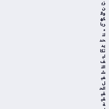
زي
ن
وال
كه
ربا
ء
لت
حد
يد
تكا
لي
ف
الت
ش
غي
ل
الح
قي
قي
ة