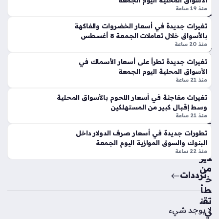
الأسواق المحلية اليوم الجمعة
45
الجرام الواحد، مما دفع المتعاملين لمتابعة هذه التحركات
لاع
منذ 19 ساعة
جني
المفاجئة…
بي
ها
ن
تغيرات جديدة في أسعار الخضروات والفاكهة
للج
بالأسواق خلال تعاملات الجمعة 8 أغسطس
لإن
رام
منذ 20 ساعة
هاء
الوا
أزم
تغيرات جديدة تطرأ على أسعار الأسماك في
حد
ة
الأسواق المحلية اليوم الجمعة
منذ
الق
منذ 21 ساعة
يد
18
تغيرات مفاجئة في أسعار اللحوم بالأسواق المحلية
الح
سا
وسط إقبال كبير من المستهلكين
الي
منذ 21 ساعة
عة
ة
تطورات جديدة في أسعار صرف الدولار داخل
بالن
البنوك والسوق الموازية اليوم الجمعة
اد
تح
منذ 22 ساعة
ي
ذير
من
منذ
ترددات
خ
3
طأ
سا
تقن
لا يوجد شيء
عا
ي