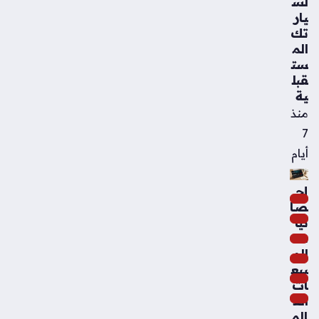
لس
يار
تك
الم
ست
قبل
ية
منذ
7
أيام
إح
صا
ئيا
ت
الم
بيع
ات
الع
الم