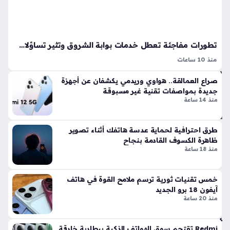
الم
رت
ق
ب
تطورات مفاجئة تعطل خدمات بوابة الشروق وتثير تساؤلات واسعة لدى المتابعين والمستخدمين
منذ
منذ 10 ساعات
سا
تغطية أخبار الشروق اليوم تضع القارئ أمام حزمة متنوعة من
صراع العمالقة.. هواوي وريدمي يكشفان عن أجهزة
المستجدات المحلية والدولية، إذ تعكس طبيعة عمل المؤسسة
عتي
جديدة بمواصفات تقنية غير مسبوقة
الصحفية التزامها بنقل الأحداث بدقة وشفافية عبر أقسامها
ن
منذ 14 ساعة
المتعددة، بدءًا من قضايا…
قان
طرق احترافية لحماية عدسة هاتفك أثناء تصوير
ون
ظاهرة الكسوف القادمة بنجاح
أور
منذ 18 ساعة
وب
ي
خمس تقنيات ثورية ترسم ملامح القوة في هاتف
جد
آيفون 18 برو الجديد
يد
منذ 20 ساعة
يج
بر
شر
Redmi تقتحم سوق الهواتف الذكية ببطارية خارقة