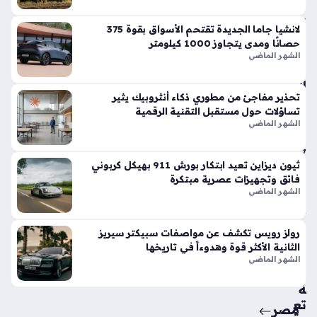
في
الأ
لانشيا جاما الجديدة تقتحم الأسواق بقوة 375
س
حصانًا ومدى يتجاوز 1000 كيلومتر
وا
الشهر الماضي
ق
الح
تحذير مفاجئ من مطوري ذكاء أنثروبيك يثير
الي
تساؤلات حول مستقبل التقنية الرقمية
ة
الشهر الماضي
منذ
7
ثيون ديزاين تعيد ابتكار بورش 911 بهيكل كربوني
أيام
فائق وتجهيزات عصرية مبتكرة
الشهر الماضي
حق
ائ
رولز رويس تكشف عن مواصفات سبيكتر سيريز
ق
الثانية الأكثر قوة وهدوءاً في تاريخها
من
الشهر الماضي
سي
ة
تع
مصر