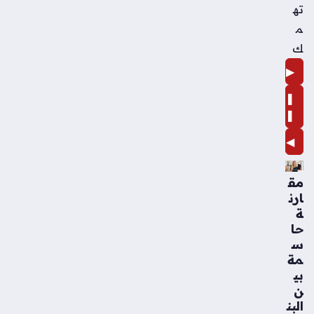
ته
م
ك
▶
❚
❚
◀
مق
ارن
ة
حا
س
مة
بي
ن
البن