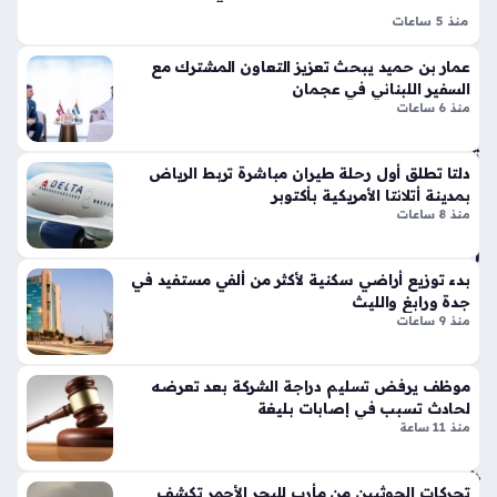
منذ
تي
منذ 5 ساعات
17
س
اتفاقية تعاون بين بلدية دبي ومؤسسة رعاية النساء والأطفال تهدف
وبر
دقي
عمار بن حميد يبحث تعزيز التعاون المشترك مع
إلى الارتقاء بمستوى الدعم الفني والهندسي المقدم لمرافق الإيواء
سب
السفير اللبناني في عجمان
قة
الحيوية، حيث تسعى هذه الشراكة الاستراتيجية إلى تطبيق أرقى
منذ 6 ساعات
ورت
المعايير الإنسانية…
س
تع
تك
دلتا تطلق أول رحلة طيران مباشرة تربط الرياض
زيز
سر
بمدينة أتلانتا الأمريكية بأكتوبر
التب
قوا
منذ 8 ساعات
اد
عد
ل
الت
الت
بدء توزيع أراضي سكنية لأكثر من ألفي مستفيد في
ص
جا
جدة ورابغ والليث
مي
منذ 9 ساعات
ري
م
عبر
الت
خ
قلي
موظف يرفض تسليم دراجة الشركة بعد تعرضه
ط
دي
لحادث تسبب في إصابات بليغة
ش
بلم
منذ 11 ساعة
ح
سا
ن
ت
تحركات الحوثيين من مأرب للبحر الأحمر تكشف
بح