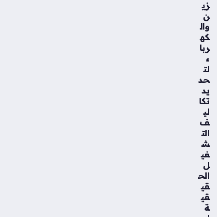
زي
ن
وال
كه
ربا
ء
لت
حد
يد
تكا
لي
ف
الت
ش
غي
ل
الح
قي
قي
ة