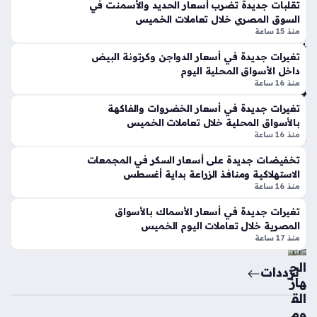
تقلبات جديدة تضرب أسعار الحديد والأسمنت في
د
المحلية المصرية عند مستويات محددة، حيث سجل جرام الذهب
الخ
السوق المصري خلال تعاملات الخميس
تول
عيار 24 نحو 6828 جنيهًا، بينما حافظ عيار 21 الأكثر طلبًا…
مي
منذ 15 ساعة
يه
س
من
بالأ
تغيرات جديدة في أسعار الدواجن وكرتونة البيض
ص
داخل الأسواق المحلية اليوم
س
منذ 16 ساعة
به
وا
الج
ق
تغيرات جديدة في أسعار الخضروات والفاكهة
دي
الم
بالأسواق المحلية خلال تعاملات الخميس
د
حل
منذ 16 ساعة
بالا
ية
تخفيضات جديدة على أسعار السكر في المجمعات
تح
منذ
الاستهلاكية ومنافذ الزراعة بداية أغسطس
اد
منذ 16 ساعة
14
الم
سا
ص
تغيرات جديدة في أسعار الأسماك بالأسواق
ري
المصرية خلال تعاملات اليوم الخميس
عة
منذ 17 ساعة
منذ
6
الج
ترددات
هاز
سا
الق
عا
وم