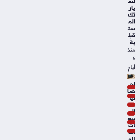
لس
يار
تك
الم
ست
قبل
ية
منذ
6
أيام
إح
صا
ئيا
ت
الم
بيع
ات
الع
الم