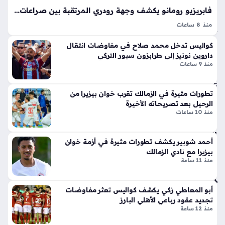
ب
لا
فابريزيو رومانو يكشف وجهة رودري المرتقبة بين صراعات عمالقة الدوري الإسباني الحاليّة
من
ق
منذ 8 ساعات
زله
أيق
رودري يقترب من برشلونة في ظل تطورات الميركاتو الصيفي
ونت
منذ
كواليس تدخل محمد صلاح في مفاوضات انتقال
الساخنة، حيث يسعى اللاعب الإسباني لإنهاء مسيرته مع مانشستر
ها
4
داروين نونيز إلى طرابزون سبور التركي
سيتي وبدء مرحلة احترافية جديدة، وتشير التقارير إلى أن رودري
الج
منذ 9 ساعات
سا
يقترب من…
دي
عا
دة
تطورات مثيرة في الزمالك تقرب خوان بيزيرا من
ذا
ت
الرحيل بعد تصريحاته الأخيرة
ت
منذ 10 ساعات
الإث
تح
ني
ال
ع
أحمد شوبير يكشف تطورات مثيرة في أزمة خوان
ف
شر
بيزيرا مع نادي الزمالك
ع
منذ 11 ساعة
أس
س
طو
كر
انة
ي
أبو المعاطي زكي يكشف كواليس تعثر مفاوضات
ونا
ثلاث
تجديد عقود رباعي الأهلي البارز
قل
منذ 12 ساعة
ي
الح
مر