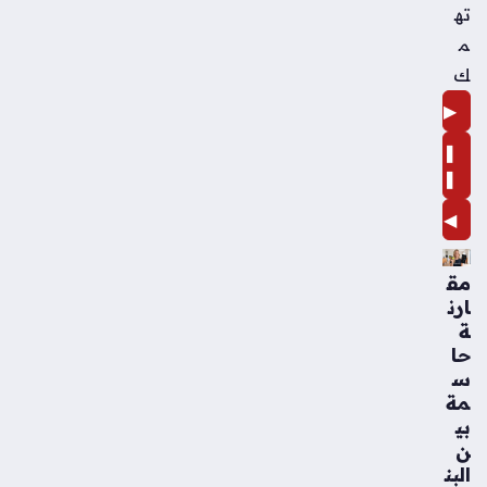
ته
م
ك
▶
❚
❚
◀
مق
ارن
ة
حا
س
مة
بي
ن
البن