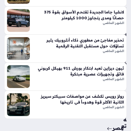
في
الأ
لانشيا جاما الجديدة تقتحم الأسواق بقوة 375
س
حصانًا ومدى يتجاوز 1000 كيلومتر
وا
الشهر الماضي
ق
الح
تحذير مفاجئ من مطوري ذكاء أنثروبيك يثير
الي
تساؤلات حول مستقبل التقنية الرقمية
ة
الشهر الماضي
منذ
6
ثيون ديزاين تعيد ابتكار بورش 911 بهيكل كربوني
أيام
فائق وتجهيزات عصرية مبتكرة
الشهر الماضي
حق
ائ
رولز رويس تكشف عن مواصفات سبيكتر سيريز
ق
الثانية الأكثر قوة وهدوءاً في تاريخها
من
الشهر الماضي
سي
ة
تع
مصر