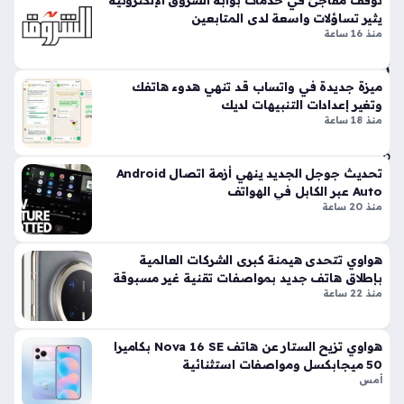
فرنسا، حيث تبدأ السلطات تطبيق قانون جديد يهدف إلى تقييد
ات
يثير تساؤلات واسعة لدى المتابعين
المكالمات الإعلانية غير المرغوب فيها بشكل جذري. تأتي هذه
ف
منذ 16 ساعة
الخطوة…
عبر
تط
بيق
ميزة جديدة في واتساب قد تنهي هدوء هاتفك
وتغير إعدادات التنبيهات لديك
ه
منذ 18 ساعة
منذ
6
تحديث جوجل الجديد ينهي أزمة اتصال Android
سا
Auto عبر الكابل في الهواتف
عا
منذ 20 ساعة
ت
هواوي تتحدى هيمنة كبرى الشركات العالمية
مو
بإطلاق هاتف جديد بمواصفات تقنية غير مسبوقة
منذ 22 ساعة
جة
اخت
راق
هواوي تزيح الستار عن هاتف Nova 16 SE بكاميرا
ات
50 ميجابكسل ومواصفات استثنائية
هات
أمس
في