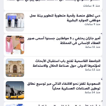
نط
تي
منذ 8 ساعات
قة
س
التهديدات الأمنية الموجهة للمملكة تثير مخاوف دولية واسعة بعد
وبر
منذ
دبي تطلق منصة رقمية متطورة لتطوير بيئة عمل
ورود معلومات استخباراتية دقيقة تشير إلى تنسيق عسكري عابر
سب
3
موظفي الموارد البشرية
للحدود يهدف لزعزعة استقرار المنطقة، حيث أكد مصدر سعودي
ورت
منذ 9 ساعات
سا
مسؤول أن بلاده…
س
عا
تك
أمير جازان يحتفي بـ 3 مواطنين جسدوا أسمى صور
سر
ت
العطاء الإنساني في المملكة
قوا
منذ 11 ساعة
عد
تح
الت
ولا
ص
الجامعة القاسمية تفتح باب استقبال الأبحاث
ت
مي
لمؤتمرها الدولي حول صناعة الحلال والاستدامة
اس
منذ 12 ساعة
م
ترا
الت
تي
قلي
جي
السعودية تقفز نحو الاكتفاء الذاتي عبر توسيع نطاق
دي
توطين الصناعات العسكرية محلياً
ة
بلم
منذ 14 ساعة
تعي
سا
د
ت
صي