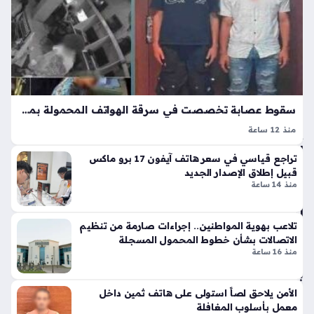
3
تك
سا
ش
عا
ف
أس
ت
با
ب
الت
سقوط عصابة تخصصت في سرقة الهواتف المحمولة بمدينة سوهاج بعد مطاردة أمنية
وق
منذ 12 ساعة
ف
كشفت وزارة الداخلية ملابسات منشور تم تداوله عبر منصات
الم
تراجع قياسي في سعر هاتف آيفون 17 برو ماكس
التواصل الاجتماعي حول واقعة سرقة هاتف محمول في محافظة
فا
قبيل إطلاق الإصدار الجديد
سوهاج، حيث تضمن المنشور صورا ومقطع فيديو يوثق الحادثة،
ج
منذ 14 ساعة
وهو ما دفع…
ئ
لم
وق
تلاعب بهوية المواطنين.. إجراءات صارمة من تنظيم
الاتصالات بشأن خطوط المحمول المسجلة
ع
منذ 16 ساعة
بوا
بة
ال
الأمن يلاحق لصاً استولى على هاتف ثمين داخل
شر
معمل بأسلوب المغافلة