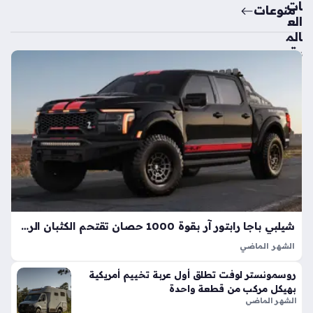
ات
منوعات
الع
الم
ية
تك
ش
ف
ال
سي
ارة
الك
هرب
ائي
ة
الأك
شيلبي باجا رابتور آر بقوة 1000 حصان تقتحم الكثبان الرملية بأداء خارق
ثر
الشهر الماضي
اعت
تعد شيلبي باجا رابتور آر طفرة هندسية تجسد مفهوم القوة
ما
روسمونستر لوفت تطلق أول عربة تخييم أمريكية
المفرطة التي تكسر حواجز الأداء التقليدية في شاحنات البيك أب، إذ
دي
بهيكل مركب من قطعة واحدة
ارتقت بهذه الفئة إلى مستويات غير مسبوقة بفضل تعديلات…
ة
الشهر الماضي