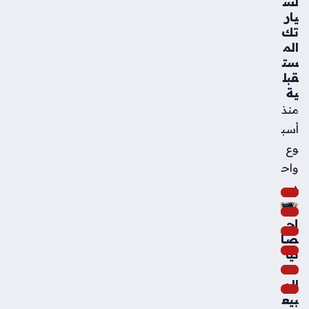
لس
يار
تك
الم
ست
قبل
ية
منذ
أسب
وع
واح
د
إح
صا
ئيا
ت
الم
بيع