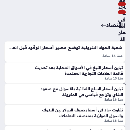
مف
سا
اجئ
عا
ة
ت
في
اقتصاد
أس
عار
نتي
الذ
جة
ه
الت
شعبة المواد البترولية توضح مصير أسعار الوقود قبل انعقاد لجنة التسعير المرتقبة
ب
عاد
منذ 14 ساعة
بال
ل
أسعار البنزين والسولار وأسطوانات البوتاجاز تشهد استقرارًا ملحوظًا
س
تح
تباين أسعار التبغ في الأسواق المحلية بعد تحديث
داخل الأسواق المحلية المصرية، إذ لا تزال محطات الوقود تعتمد
وق
س
قائمة العلامات التجارية المعتمدة
التسعيرة الرسمية المطبقة مؤخرًا دون أي زيادات جديدة. يترقب
الم
م
منذ 15 ساعة
الشارع المصري بجدية…
حل
موا
ي
تباين أسعار السلع الغذائية بالأسواق مع صعود
جه
الشاي وتراجع قياسي في المكرونة
خلا
ة
منذ 16 ساعة
ل
مان
تعا
تفاوت حاد في أسعار صرف الدولار بين البنوك
ش
ملا
والسوق الموازية بمنتصف التعاملات
ست
ت
منذ 18 ساعة
ر
ال