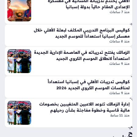
الأهلي يختتم تدريباته المسائية في معسكره
مرا
سجلها الفريق المصري في آخر تجاربه التحضيرية قبل انطلاق
ر
الإعدادي المقام حالياً بدولة إسبانيا
ك
الموسم الجديد، حيث انتهت المواجهة بهدفين مقابل هدف لصالح…
الج
منذ 7 ساعات
ش
دل
منذ
بإ
كواليس البرنامج التدريبي المكثف لبعثة الأهلي خلال
سا
ط
معسكر إسبانيا استعداداً للموسم الجديد
لا
عتي
منذ 8 ساعات
ق
ن
أيق
الزمالك يفتتح تدريباته في العاصمة الإدارية الجديدة
ونت
استعداداً لانطلاق الموسم الكروي الجديد
منذ 9 ساعات
مبا
ها
در
الج
ة
دي
كواليس تدريبات الأهلي في إسبانيا استعداداً
في
دة
لمنافسات الموسم الكروي الجديد 2026
ال
ذا
منذ 9 ساعات
ش
ت
إدارة الزمالك تتوعد اللاعبين المتغيبين بخصومات
وف
الإث
مالية قاسية وخطوة مفاجئة بشأن رحيلهم
ة
ني
منذ 11 ساعة
تن
ع
ج
شر
ح
أس