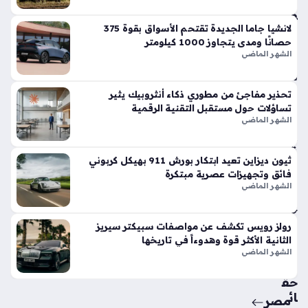
وت
فو
قاً
لانشيا جاما الجديدة تقتحم الأسواق بقوة 375
حصانًا ومدى يتجاوز 1000 كيلومتر
في
الشهر الماضي
الأ
س
وا
تحذير مفاجئ من مطوري ذكاء أنثروبيك يثير
ق
تساؤلات حول مستقبل التقنية الرقمية
الح
الشهر الماضي
الي
ة
ثيون ديزاين تعيد ابتكار بورش 911 بهيكل كربوني
منذ
فائق وتجهيزات عصرية مبتكرة
أسب
الشهر الماضي
وع
واح
رولز رويس تكشف عن مواصفات سبيكتر سيريز
الثانية الأكثر قوة وهدوءاً في تاريخها
د
الشهر الماضي
حق
ائ
مصر