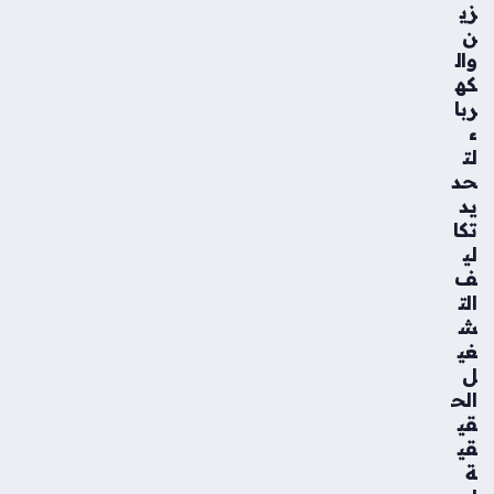
زي
ن
وال
كه
ربا
ء
لت
حد
يد
تكا
لي
ف
الت
ش
غي
ل
الح
قي
قي
ة