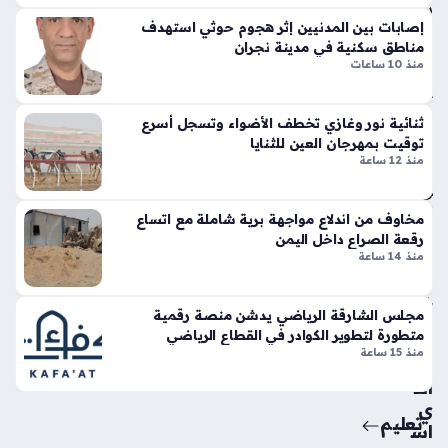
سا
تين
إصابات بين المدنيين إثر هجوم حوثي استهدف
عة
نتا
مناطق سكنية في مدينة نجران
ل
واح
منذ 10 ساعات
ج
دة
ي
تي
ثنائية نور وغازي تخطف الأضواء وتسجل أسرع
أبو
توقيت بمهرجان العين للثنايا
س
منذ 12 ساعة
ظب
وبر
ي
سب
تند
ورت
مخاوف من اندلاع مواجهة برية شاملة مع اتساع
د
س
رقعة الصراع داخل اليمن
بالا
تك
منذ 14 ساعة
عت
سر
داء
قوا
مجلس الشارقة الرياضي يدشن منصة رقمية
الإي
عد
متطورة لتطوير الكوادر في القطاع الرياضي
ران
الت
منذ 15 ساعة
ي
ص
الذ
مي
ي
م
تعليم
اس
الت