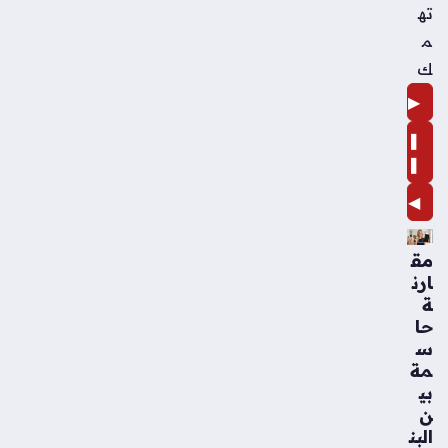
ته
م
ك
▶
❚
❚
◀
مق
ارن
ة
حا
س
مة
بي
ن
البن