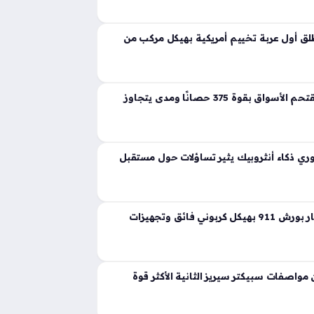
ية تجسد مفهوم القوة المفرطة التي تكسر حواجز
 إذ ارتقت بهذه الفئة إلى مستويات غير مسبوقة
ق أول عربة تخييم أمريكية بهيكل مركب من
لانشيا جاما الجديدة تقتحم الأسواق بقوة 375 حصانًا ومدى يتجاوز
ي ذكاء أنثروبيك يثير تساؤلات حول مستقبل
ثيون ديزاين تعيد ابتكار بورش 911 بهيكل كربوني فائق وتجهيزات
واصفات سبيكتر سيريز الثانية الأكثر قوة