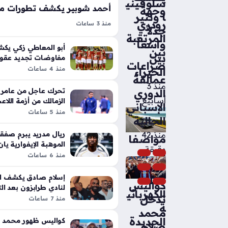
سلوفيني
وجهة
ا وتثير
رودري
منذ 3 ساعات
جدلاً
بعد بيانه الناري أحمد شوبير يصدم جم
المرتقبة
واسعاً
بشأن مستقبل بيزيرا، حيث أشار الإعل
أبو المعاطي زكي يك
بين
بين
مفاوضات تجديد عقود 
أن هذه التصريحات تضع النادي في مو
صراعات
البارز
منذ 4 ساعات
الخبراء
خاصة مع اقتراب اللاعب من…
عمالقة
منذ 3
تحرك عاجل من عامر ال
الدوري
أسابيع
الزمالك من أزمة اللاع
الإسباني
منذ 5 ساعات
الحاليّة
ريال مدريد يبرم صفقة
منذ 42
مواصفا
الموهبة الإيفوارية يا
دقيقة
ت
منذ 6 ساعات
BMW
إسلام صادق يكشف ال
iX5
كواليس
لنادي طرابزون بعد ال
الكهربائي
تدخل
صلاح
منذ 7 ساعات
ة
محمد
الجديدة
كواليس ظهور محمد 
صلاح