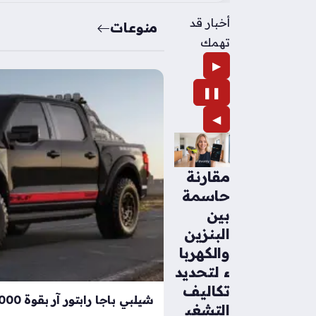
أخبار قد
منوعات
تهمك
▶
❚❚
◀
مقارنة
حاسمة
بين
البنزين
والكهربا
ء لتحديد
تكاليف
التشغي