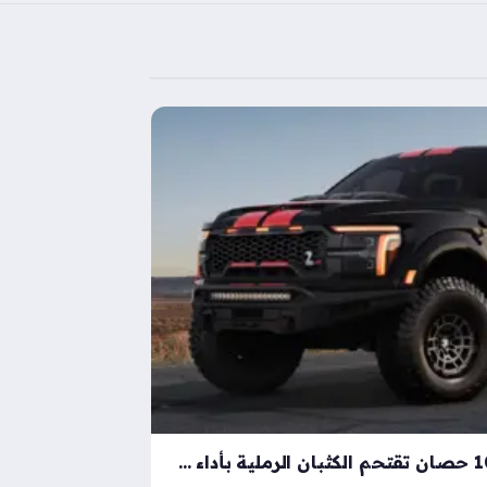
شيلبي باجا رابتور آر بقوة 1000 حصان تقتحم الكثبان الرملية بأداء خارق