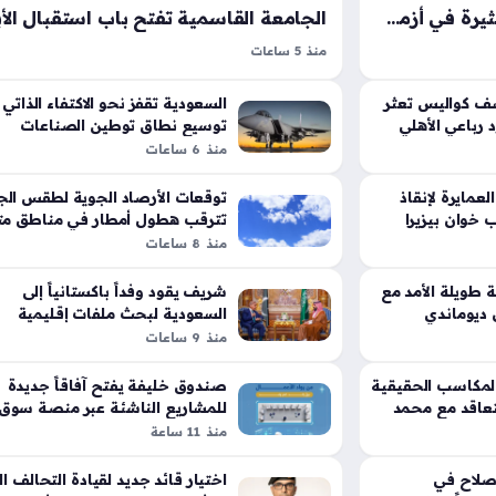
أحمد شوبير يكشف تطورات مثيرة في أزمة خوان بيزيرا مع نادي الزمالك
منذ 5 ساعات
اهير الزمالك
صناعة الحلال والتنمية المستدامة تمثل محورا جوه
امي المصري إلى
في المؤتمر الدولي الثاني عشر للجامعة القاسمية،
شف كواليس تعثر
السعودية تقفز نحو الاكتفاء الذاتي 
رباعي الأهلي
قف حرج للغاية،
توسيع نطاق توطين الصناعات
تستعد المؤسسة العلمية لاستضافة نخبة من الخبر
العسكرية محلياً
منذ 6 ساعات
والباحثين في أبريل 2027، وتهدف هذه المبادرة إلى…
عمايرة لإنقاذ
توقعات الأرصاد الجوية لطقس ال
ب خوان بيزيرا
تترقب هطول أمطار في مناطق مت
منذ 8 ساعات
 طويلة الأمد مع
شريف يقود وفداً باكستانياً إلى
ن ديوماندي
السعودية لبحث ملفات إقليمية
حساسة ومصيرية
منذ 9 ساعات
مكاسب الحقيقية
صندوق خليفة يفتح آفاقاً جديدة
تعاقد مع محمد
للمشاريع الناشئة عبر منصة سوق 
المستقبل
منذ 11 ساعة
صلاح في
اختيار قائد جديد لقيادة التحالف ا