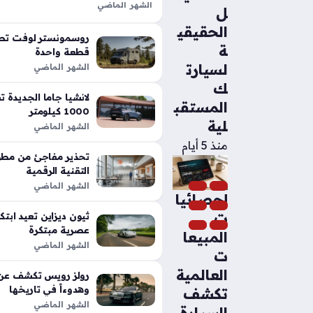
الشهر الماضي
ل
تعد شيلبي باجا رابتور آر طفرة هندس
الحقيقي
الأداء التقليدية في شاحنات البيك أب،
روسمونستر لوفت تطل
ة
بفضل تعديلات…
قطعة واحدة
لسيارت
الشهر الماضي
ك
المستقب
1000 كيلومتر
لية
الشهر الماضي
منذ 5 أيام
تحذير مفاجئ من مطور
التقنية الرقمية
الشهر الماضي
إحصائيا
ت
عصرية مبتكرة
المبيعا
الشهر الماضي
ت
العالمية
رولز رويس تكشف عن م
وهدوءاً في تاريخها
تكشف
الشهر الماضي
السيارة