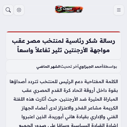
S
k
i
p
t
رسالة شكر رئاسية لمنتخب مصر عقب
o
مواجهة الأرجنتين تثير تفاعلاً واسعاً
c
o
بواسطة
أحمد الجيزاوي
آخر تحديث
الشهر الماضي
n
t
الكلمة المفتاحية دعم الرئيس للمنتخب تتردد أصداؤها
e
بقوة داخل أروقة اتحاد كرة القدم المصري عقب
n
المباراة المثيرة ضد الأرجنتين، حيث أثارت هذه اللفتة
t
الكريمة مشاعر الفخر والاعتزاز لدى أعضاء الجهاز
الفني والإداري بقيادة هاني أبوريدة، الذين اعتبروا
إشادة القيادة السياسية وسامًا على صدور الجميع