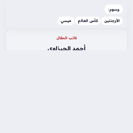
وسوم:
الأرجنتين
كأس العالم
ميسي
كاتب المقال
أحمد الجيزاوي
كاتب لدي موقع عرب سبورت بخبرة تمتد لعشر سنين
أجيد الكتابة في العديد من المجالات الأخبارية واتابع
الأخبار لحظة بلحظة لتغطية حصرية لمتابعينا
3٬072 مادة منشورة
عرض صفحة الكاتب
Previous
رسالة شكر رئاسية لمنتخب مصر عقب مواجهة
الأرجنتين تثير تفاعلاً واسعاً