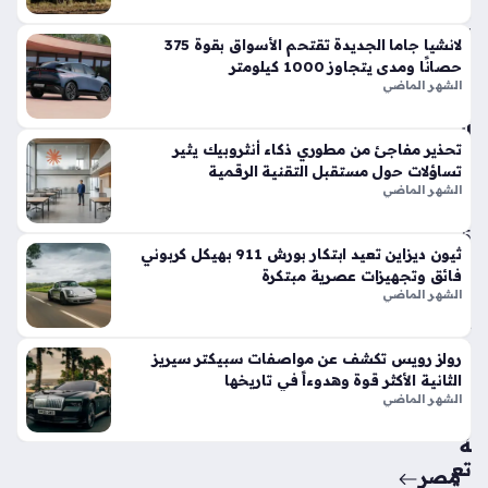
في
الأ
لانشيا جاما الجديدة تقتحم الأسواق بقوة 375
س
حصانًا ومدى يتجاوز 1000 كيلومتر
وا
الشهر الماضي
ق
الح
تحذير مفاجئ من مطوري ذكاء أنثروبيك يثير
الي
تساؤلات حول مستقبل التقنية الرقمية
ة
الشهر الماضي
منذ
5
ثيون ديزاين تعيد ابتكار بورش 911 بهيكل كربوني
أيام
فائق وتجهيزات عصرية مبتكرة
الشهر الماضي
حق
ائ
رولز رويس تكشف عن مواصفات سبيكتر سيريز
ق
الثانية الأكثر قوة وهدوءاً في تاريخها
من
الشهر الماضي
سي
ة
تع
مصر