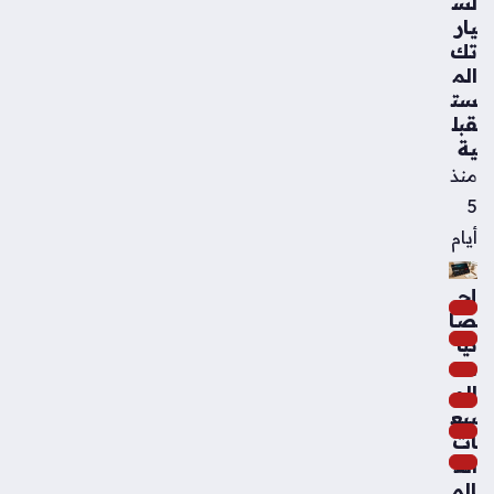
لس
يار
تك
الم
ست
قبل
ية
منذ
5
أيام
إح
صا
ئيا
ت
الم
بيع
ات
الع
الم