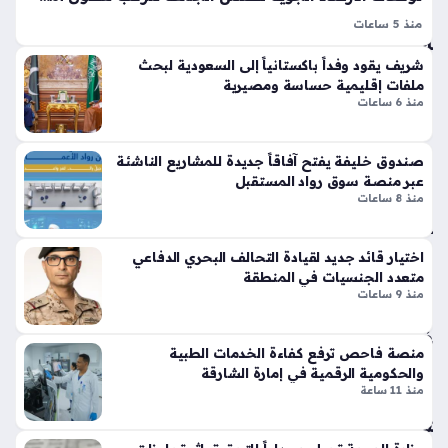
تي
دام
منذ 5 ساعات
س
ة
حالة الطقس في الإمارات هي محور اهتمام الكثيرين ممن يتابعون
وبر
شريف يقود وفداً باكستانياً إلى السعودية لبحث
منذ
نشرات المركز الوطني للأرصاد، حيث يشهد يوم غد الجمعة تحولات
سب
ملفات إقليمية حساسة ومصيرية
جوية تتسم بالاعتدال الممزوج بظهور السحب الركامية في بعض
سا
ورت
منذ 6 ساعات
المناطق،…
س
عتي
تك
ن
صندوق خليفة يفتح آفاقاً جديدة للمشاريع الناشئة
سر
عبر منصة سوق رواد المستقبل
قوا
منذ 8 ساعات
ال
عد
س
الت
عو
ص
اختيار قائد جديد لقيادة التحالف البحري الدفاعي
دي
مي
متعدد الجنسيات في المنطقة
ة
منذ 9 ساعات
م
تق
الت
فز
قلي
منصة فاحص ترفع كفاءة الخدمات الطبية
نح
دي
والحكومية الرقمية في إمارة الشارقة
و
بلم
منذ 11 ساعة
الاك
سا
تفا
ت
ء