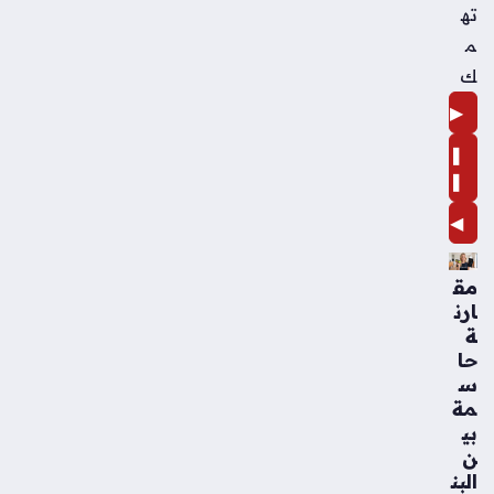
ته
م
ك
▶
❚
❚
◀
مق
ارن
ة
حا
س
مة
بي
ن
البن