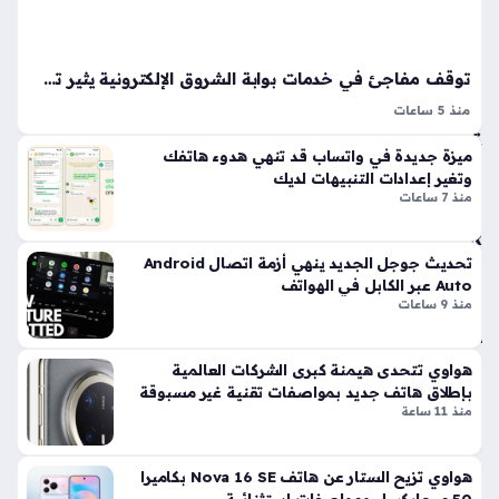
ام
ي
عبر
توقف مفاجئ في خدمات بوابة الشروق الإلكترونية يثير تساؤلات واسعة لدى المتابعين
تط
بي
منذ 5 ساعات
الصفحة غير متاحة هي الرسالة التي قد تواجه القارئ عند محاولة
ق
ميزة جديدة في واتساب قد تنهي هدوء هاتفك
الوصول إلى محتوى معين عبر منصات الأخبار الرقمية، وتعد ظاهرة
M
وتغير إعدادات التنبيهات لديك
y
الصفحة غير متاحة إحدى التحديات التقنية التي تؤثر على…
منذ 7 ساعات
N
TR
A
تحديث جوجل الجديد ينهي أزمة اتصال Android
للم
Auto عبر الكابل في الهواتف
منذ 9 ساعات
ست
خد
مي
هواوي تتحدى هيمنة كبرى الشركات العالمية
ن
بإطلاق هاتف جديد بمواصفات تقنية غير مسبوقة
منذ
منذ 11 ساعة
سا
عة
هواوي تزيح الستار عن هاتف Nova 16 SE بكاميرا