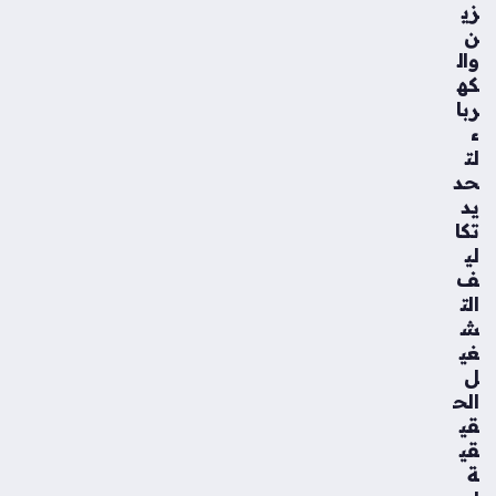
زي
ن
وال
كه
ربا
ء
لت
حد
يد
تكا
لي
ف
الت
ش
غي
ل
الح
قي
قي
ة