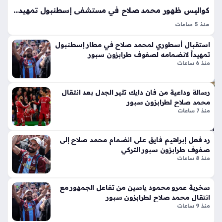
البا
لا
كواليس ظهور محمد صلاح في مستشفى إسطنبول تمهيداً للانضمام إلى طرابزون سبور التركي
رز
ق
منذ 5 ساعات
منذ
أيق
محمد صلاح يخضع للفحص الطبي مع طرابزون سبور تمثل
ونت
58
استقبال أسطوري لمحمد صلاح في مطار إسطنبول
الخطوة الحاسمة قبل التوقيع الرسمي؛ إذ توجه النجم المصري
ها
دقي
تمهيداً لانضمامه لصفوف طرابزون سبور
صباح اليوم نحو مستشفى أجيبادم ماسلاك بمدينة إسطنبول لإجراء
الج
منذ 6 ساعات
قة
سلسلة من الاختبارات…
دي
دة
رسالة وداعية من فان دايك تثير الجدل بعد انتقال
الج
ذا
محمد صلاح لطرابزون سبور
ام
ت
منذ 7 ساعات
عة
الإث
الق
ني
اس
ع
رد فعل إبراهيم فايق على انضمام محمد صلاح إلى
مي
شر
صفوف طرابزون سبور التركي
ة
منذ 8 ساعات
أس
تفت
طو
ح
انة
سخرية عمرو محمود ياسين من تفاعل الجمهور مع
با
ونا
انتقال محمد صلاح لطرابزون سبور
ب
قل
منذ 9 ساعات
اس
الح