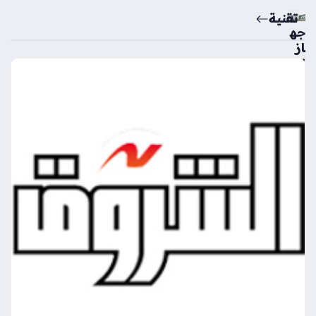
تقنية
جه
از
تن
ظي
م
الات
صا
لا
ت
يس
تعي
د
خد
ما
ت
من
ص
ة
أرق