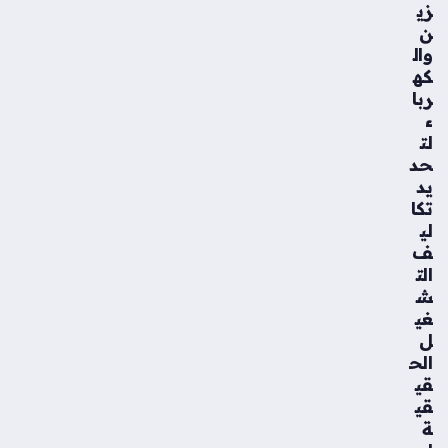
زي
ن
وال
كه
ربا
ء
لت
حد
يد
تكا
لي
ف
الت
ش
غي
ل
الح
قي
قي
ة