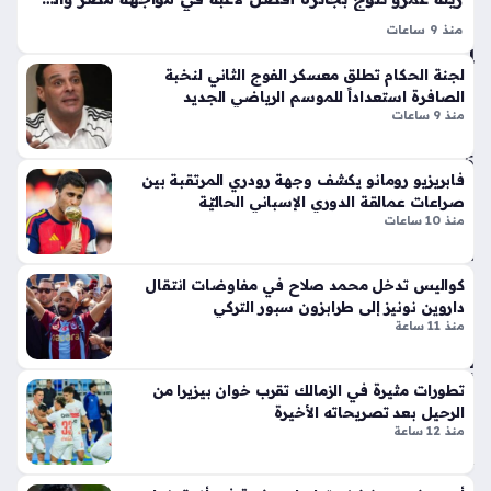
ته
لا
داخ
منذ 9 ساعات
ق
ل
زينة عمرو أفضل لاعبة في مباراة مصر والصين ببطولة العالم لكرة
أيق
لجنة الحكام تطلق معسكر الفوج الثاني لنخبة
النا
اليد للناشئات في رومانيا، حيث سطع نجمها بوضوح بعد تسجيلها
ونت
الصافرة استعداداً للموسم الرياضي الجديد
دي
ثمانية أهداف حاسمة، مما قاد المنتخب لتحقيق انتصار تاريخي…
ها
منذ 9 ساعات
منذ
الج
دي
5
فابريزيو رومانو يكشف وجهة رودري المرتقبة بين
دة
سا
صراعات عمالقة الدوري الإسباني الحاليّة
ذا
عا
منذ 10 ساعات
ت
ت
الإث
ني
كواليس تدخل محمد صلاح في مفاوضات انتقال
ع
داروين نونيز إلى طرابزون سبور التركي
تح
منذ 11 ساعة
شر
ذير
أس
ات
طو
أمن
تطورات مثيرة في الزمالك تقرب خوان بيزيرا من
انة
ية
الرحيل بعد تصريحاته الأخيرة
ونا
س
منذ 12 ساعة
قل
عو
الح
دي