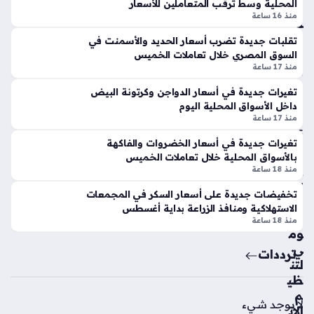
الت
المحلية وسط ترقب المتعاملين للأسعار
الم
استقراراً نسبياً في سعر المعدن النفيس مقابل العملة الوطنية،
عا
منذ 16 ساعة
ص
ويأتي هذا…
ون
ري
تقلبات جديدة تضرب أسعار الحديد والأسمنت في
الع
ة
السوق المصري خلال تعاملات الخميس
س
منذ 17 ساعة
منذ
كر
8
ي
تغيرات جديدة في أسعار الدواجن وكرتونة البيض
داخل الأسواق المحلية اليوم
بي
سا
منذ 17 ساعة
ن
عا
باك
تغيرات جديدة في أسعار الخضروات والفاكهة
ت
ست
بالأسواق المحلية خلال تعاملات الخميس
ان
منذ 18 ساعة
ود
الج
تخفيضات جديدة على أسعار السكر في المجمعات
ول
هاز
الاستهلاكية ومنافذ الزراعة بداية أغسطس
الخ
الق
منذ 18 ساعة
لي
وم
ج
ي
ترددات
الع
لتن
رب
ظي
ي
م
لا يوجد شيء
الات
منذ