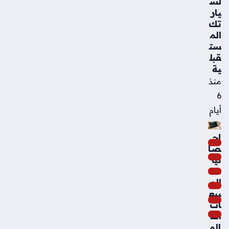
لس
يار
تك
الم
ست
قبل
ية
منذ
6
أيام
إح
صا
ئيا
ت
الم
بيع
ات
الع
الم