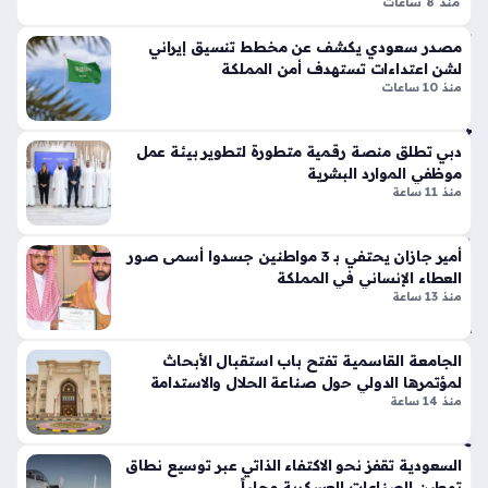
وج
منذ 8 ساعات
تي
الاعتداءات الإرهابية الحوثية تسببت في إصابة أحد عشر مدنياً في
ما
س
مصدر سعودي يكشف عن مخطط تنسيق إيراني
عة
منطقة نجران يوم الخميس الموافق السادس من أغسطس عام
وبر
لشن اعتداءات تستهدف أمن المملكة
الح
ألفين وستة وعشرين، حيث أكد اللواء تركي المالكي أن هذه الأفعال…
سب
منذ 10 ساعات
وث
ورت
ي
س
منذ
دبي تطلق منصة رقمية متطورة لتطوير بيئة عمل
تك
موظفي الموارد البشرية
سر
31
منذ 11 ساعة
قوا
دقي
عد
قة
الت
أمير جازان يحتفي بـ 3 مواطنين جسدوا أسمى صور
ص
العطاء الإنساني في المملكة
منذ 13 ساعة
تح
مي
ال
م
ف
الت
الجامعة القاسمية تفتح باب استقبال الأبحاث
ع
قلي
لمؤتمرها الدولي حول صناعة الحلال والاستدامة
س
دي
منذ 14 ساعة
كر
بلم
ي
سا
السعودية تقفز نحو الاكتفاء الذاتي عبر توسيع نطاق
ثلاث
ت
توطين الصناعات العسكرية محلياً