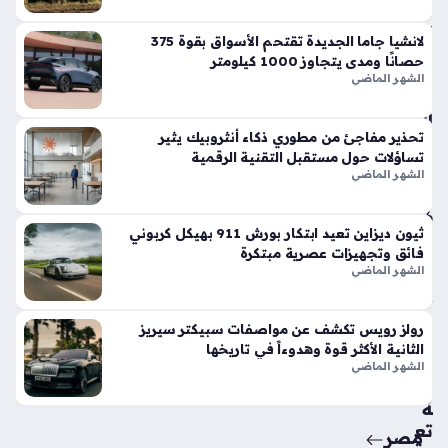
في
الأ
لانشيا جاما الجديدة تقتحم الأسواق بقوة 375
س
حصانًا ومدى يتجاوز 1000 كيلومتر
وا
الشهر الماضي
ق
الح
تحذير مفاجئ من مطوري ذكاء أنثروبيك يثير
الي
تساؤلات حول مستقبل التقنية الرقمية
ة
الشهر الماضي
منذ
6
ثيون ديزاين تعيد ابتكار بورش 911 بهيكل كربوني
أيام
فائق وتجهيزات عصرية مبتكرة
الشهر الماضي
حق
ائ
رولز رويس تكشف عن مواصفات سبيكتر سيريز
ق
الثانية الأكثر قوة وهدوءاً في تاريخها
من
الشهر الماضي
سي
ة
تع
مصر