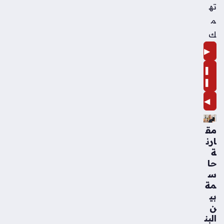
ته
م
ك
▶
❚
❚
◀
مق
ارن
ة
حا
س
مة
بي
ن
البن