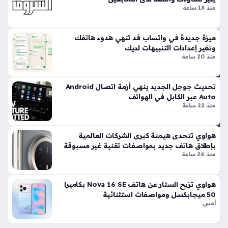
المكالمات الإعلانية غير المرغوب فيها بشكل جذري. تأتي هذه
ه
منذ 18 ساعة
الخطوة…
منذ
8
ميزة جديدة في واتساب قد تنهي هدوء هاتفك
سا
وتغير إعدادات التنبيهات لديك
منذ 20 ساعة
عا
ت
تحديث جوجل الجديد ينهي أزمة اتصال Android
Auto عبر الكابل في الهواتف
مو
منذ 22 ساعة
جة
اخت
راق
هواوي تتحدى هيمنة كبرى الشركات العالمية
ات
بإطلاق هاتف جديد بمواصفات تقنية غير مسبوقة
منذ 24 ساعة
هات
في
ة
هواوي تزيح الستار عن هاتف Nova 16 SE بكاميرا
ذكي
50 ميجابكسل ومواصفات استثنائية
ة
أمس
تلا
ح