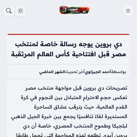
S
k
i
p
t
دي بروين يوجه رسالة خاصة لمنتخب
o
مصر قبل افتتاحية كأس العالم المرتقبة
c
o
بواسطة
أحمد الجيزاوي
آخر تحديث
الشهر الماضي
n
t
تصريحات دي بروين قبل مواجهة منتخب مصر
e
تعكس حجم الاحترام المتبادل بين النجوم في كرة
n
القدم العالمية، حيث يترقب عشاق الساحرة
t
المستديرة لقاءً تنافسيًا يجمع بين خبرة الجيل الذهبي
لبلجيكا وطموح المنتخب المصري، خاصة أن دي
بروين أبدى تطلعه لهذه المواجهة التي تحمل طابعًا