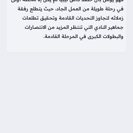
في رحلة طويلة من العمل الجاد، حيث يتطلع رفقة
زملائه لتجاوز التحديات القادمة وتحقيق تطلعات
جماهير النادي التي تنتظر المزيد من الانتصارات
والبطولات الكبرى في المرحلة القادمة.
وسوم:
أهلى بنغازي
أهلى طرابلس
عزو المريمي
عزو المريمي مهاجم أهلى طرابلس
كأس ليبيا
كاتب المقال
أحمد الجيزاوي
كاتب لدي موقع عرب سبورت بخبرة تمتد لعشر سنين
أجيد الكتابة في العديد من المجالات الأخبارية واتابع