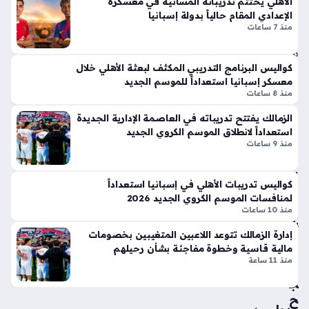
الأهلي يختتم تدريباته المسائية في معسكره
مرا
سجلها الفريق المصري في آخر تجاربه التحضيرية قبل انطلاق
ر
الإعدادي المقام حالياً بدولة إسبانيا
ك
الموسم الجديد، حيث انتهت المواجهة بهدفين مقابل هدف لصالح…
الج
منذ 7 ساعات
ش
دل
منذ
بإ
كواليس البرنامج التدريبي المكثف لبعثة الأهلي خلال
سا
ط
معسكر إسبانيا استعداداً للموسم الجديد
لا
عتي
منذ 8 ساعات
ق
ن
أيق
الزمالك يفتتح تدريباته في العاصمة الإدارية الجديدة
ونت
استعداداً لانطلاق الموسم الكروي الجديد
منذ 9 ساعات
مبا
ها
در
الج
ة
دي
كواليس تدريبات الأهلي في إسبانيا استعداداً
في
دة
لمنافسات الموسم الكروي الجديد 2026
ال
ذا
منذ 10 ساعات
ش
ت
إدارة الزمالك تتوعد اللاعبين المتغيبين بخصومات
وف
الإث
مالية قاسية وخطوة مفاجئة بشأن رحيلهم
ة
ني
منذ 11 ساعة
تن
ع
ج
شر
ح
أس