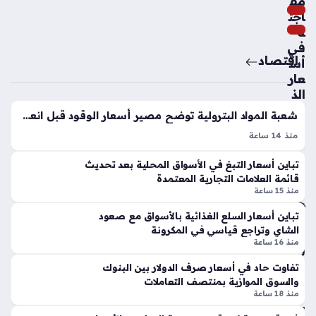
مف
سا
اجئ
عا
ة
ت
في
اقتصاد
أس
عار
نتي
الذ
جة
ه
الت
شعبة المواد البترولية توضح مصير أسعار الوقود قبل انعقاد لجنة التسعير المرتقبة
ب
عاد
منذ 14 ساعة
بال
ل
أسعار البنزين والسولار وأسطوانات البوتاجاز تشهد استقرارًا ملحوظًا
س
تح
تباين أسعار التبغ في الأسواق المحلية بعد تحديث
داخل الأسواق المحلية المصرية، إذ لا تزال محطات الوقود تعتمد
وق
س
قائمة العلامات التجارية المعتمدة
التسعيرة الرسمية المطبقة مؤخرًا دون أي زيادات جديدة. يترقب
الم
م
منذ 15 ساعة
الشارع المصري بجدية…
حل
موا
ي
تباين أسعار السلع الغذائية بالأسواق مع صعود
جه
الشاي وتراجع قياسي في المكرونة
خلا
ة
منذ 16 ساعة
ل
مان
تعا
تفاوت حاد في أسعار صرف الدولار بين البنوك
ش
ملا
والسوق الموازية بمنتصف التعاملات
ست
ت
منذ 18 ساعة
ر
ال