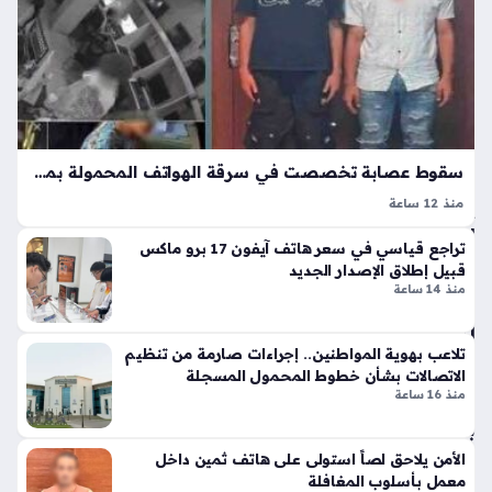
4
تك
سا
ش
عا
ف
أس
ت
با
ب
الت
سقوط عصابة تخصصت في سرقة الهواتف المحمولة بمدينة سوهاج بعد مطاردة أمنية
وق
منذ 12 ساعة
ف
كشفت وزارة الداخلية ملابسات منشور تم تداوله عبر منصات
الم
تراجع قياسي في سعر هاتف آيفون 17 برو ماكس
التواصل الاجتماعي حول واقعة سرقة هاتف محمول في محافظة
فا
قبيل إطلاق الإصدار الجديد
سوهاج، حيث تضمن المنشور صورا ومقطع فيديو يوثق الحادثة،
ج
منذ 14 ساعة
وهو ما دفع…
ئ
لم
وق
تلاعب بهوية المواطنين.. إجراءات صارمة من تنظيم
الاتصالات بشأن خطوط المحمول المسجلة
ع
منذ 16 ساعة
بوا
بة
ال
الأمن يلاحق لصاً استولى على هاتف ثمين داخل
شر
معمل بأسلوب المغافلة