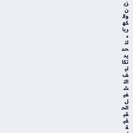
زي
ن
وال
كه
ربا
ء
لت
حد
يد
تكا
لي
ف
الت
ش
غي
ل
الح
قي
قي
ة