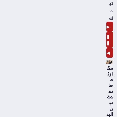
ته
م
ك
▶
❚
❚
◀
مق
ارن
ة
حا
س
مة
بي
ن
البن