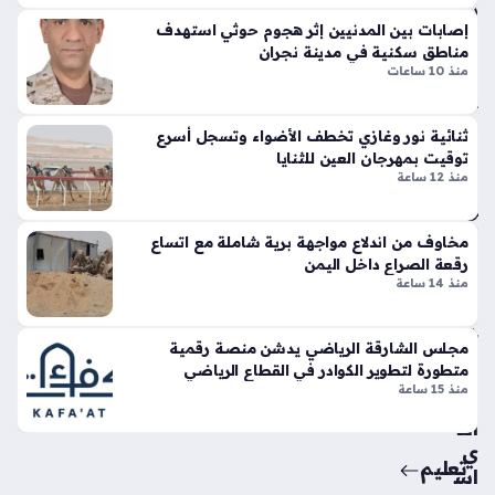
سا
تين
إصابات بين المدنيين إثر هجوم حوثي استهدف
عة
نتا
مناطق سكنية في مدينة نجران
ل
واح
منذ 10 ساعات
ج
دة
ي
تي
ثنائية نور وغازي تخطف الأضواء وتسجل أسرع
أبو
توقيت بمهرجان العين للثنايا
س
منذ 12 ساعة
ظب
وبر
ي
سب
تند
ورت
مخاوف من اندلاع مواجهة برية شاملة مع اتساع
د
س
رقعة الصراع داخل اليمن
بالا
تك
منذ 14 ساعة
عت
سر
داء
قوا
مجلس الشارقة الرياضي يدشن منصة رقمية
الإي
عد
متطورة لتطوير الكوادر في القطاع الرياضي
ران
الت
منذ 15 ساعة
ي
ص
الذ
مي
ي
م
تعليم
اس
الت