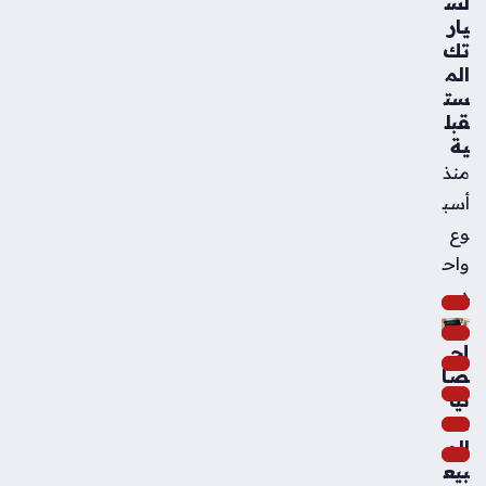
لس
يار
تك
الم
ست
قبل
ية
منذ
أسب
وع
واح
د
إح
صا
ئيا
ت
الم
بيع