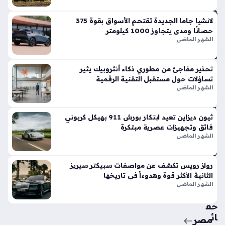
وت
فو
قاً
لانشيا جاما الجديدة تقتحم الأسواق بقوة 375
حصانًا ومدى يتجاوز 1000 كيلومتر
في
الشهر الماضي
الأ
س
وا
تحذير مفاجئ من مطوري ذكاء أنثروبيك يثير
ق
تساؤلات حول مستقبل التقنية الرقمية
الح
الشهر الماضي
الي
ة
ثيون ديزاين تعيد ابتكار بورش 911 بهيكل كربوني
منذ
فائق وتجهيزات عصرية مبتكرة
أسب
الشهر الماضي
وع
واح
رولز رويس تكشف عن مواصفات سبيكتر سيريز
الثانية الأكثر قوة وهدوءاً في تاريخها
د
الشهر الماضي
حق
ائ
مصر