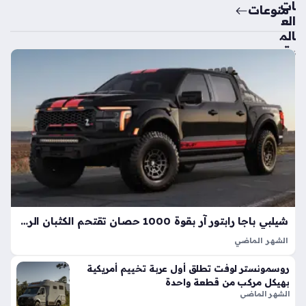
ات
منوعات
الع
الم
ية
تك
ش
ف
ال
سي
ارة
الك
هرب
ائي
ة
الأك
شيلبي باجا رابتور آر بقوة 1000 حصان تقتحم الكثبان الرملية بأداء خارق
ثر
الشهر الماضي
اعت
تعد شيلبي باجا رابتور آر طفرة هندسية تجسد مفهوم القوة
ما
روسمونستر لوفت تطلق أول عربة تخييم أمريكية
المفرطة التي تكسر حواجز الأداء التقليدية في شاحنات البيك أب، إذ
دي
بهيكل مركب من قطعة واحدة
ارتقت بهذه الفئة إلى مستويات غير مسبوقة بفضل تعديلات…
ة
الشهر الماضي