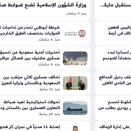
كومباني ينهي التكهنات حول مستقبل مايكل أوليسي مع بايرن ميونخ في تصريحات حاسمة
منذ 5 ساعات
ط الرياضية في
توجيه ضبط الخطاب الدعوي السعودي يمثل خطوة
سنت كومباني
استراتيجية لترسيخ منهج الوسطية وتجنب الخلافا
اليس الطعن
شرطة أبوظبي تحذر من تداعيات ت
رحيل الجناح
مالك في أزمة
المركبات بمنتصف الطرق الخارجي
الخارجية، حيث أصدر وزير الشؤون الإسلامية الدكتو
والداخلية
منذ 6 ساعات
عبداللطيف آل الشيخ تعليمات صارمة للدعاة المص
لهم عبر نظام…
إسبانيا لبدء
تحذيرات أمنية سعودية من تنسيق
تعداداً للموسم
عسكري مشترك بين فصائل عراقي
وجماعة الحوثي
منذ 8 ساعات
لف رحيل المدافع
تحالف عسكري ثلاثي مرتقب بين
 النادي الأهلي
السعودية وباكستان وتركيا لتعزيز 
المنطقة
منذ 12 ساعة
شلونة لحسم
تحولات استراتيجية تعيد صياغة
ي رودري بطلب من
التعاون العسكري بين باكستان ود
الخليج العربي
منذ 14 ساعة
 على إدارة الزمالك
إصابة 11 مدنياً في نجران إثر هج