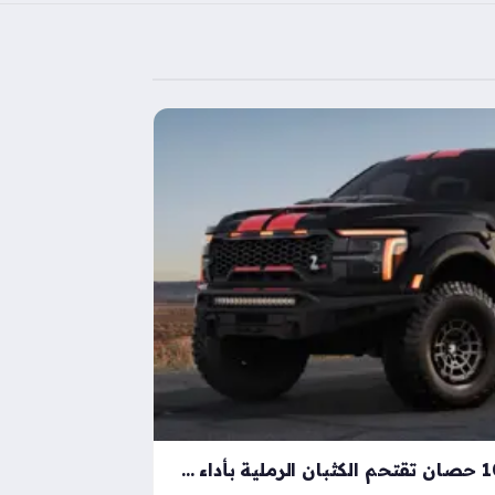
شيلبي باجا رابتور آر بقوة 1000 حصان تقتحم الكثبان الرملية بأداء خارق