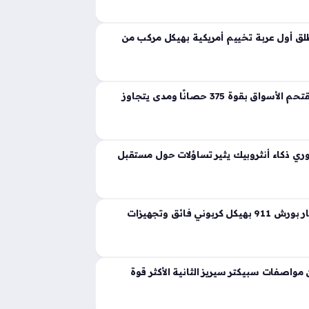
ية تجسد مفهوم القوة المفرطة التي تكسر حواجز
 إذ ارتقت بهذه الفئة إلى مستويات غير مسبوقة
ق أول عربة تخييم أمريكية بهيكل مركب من
لانشيا جاما الجديدة تقتحم الأسواق بقوة 375 حصانًا ومدى يتجاوز
ي ذكاء أنثروبيك يثير تساؤلات حول مستقبل
ثيون ديزاين تعيد ابتكار بورش 911 بهيكل كربوني فائق وتجهيزات
واصفات سبيكتر سيريز الثانية الأكثر قوة