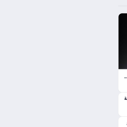
وق الهواتف الذكية ببطارية خارقة ومواصفات قياسية في K100 Pro Max
ة