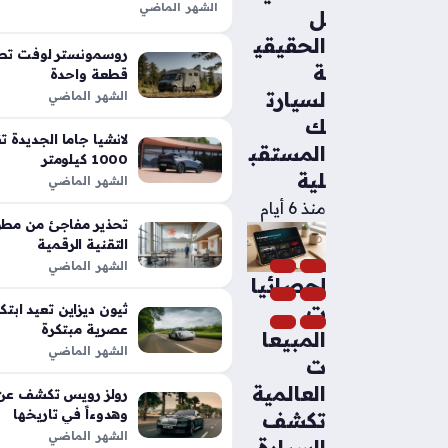
الشهر الماضي
ل
تعد شيلبي باجا رابتور آر طفرة هندس
الحقيقي
الأداء التقليدية في شاحنات البيك أب،
روسمونستر لوفت تطل
ة
بفضل تعديلات…
قطعة واحدة
لسيارت
الشهر الماضي
ك
المستقب
1000 كيلومتر
لية
الشهر الماضي
منذ 6 أيام
تحذير مفاجئ من مطور
التقنية الرقمية
الشهر الماضي
إحصائيا
ت
عصرية مبتكرة
المبيعا
الشهر الماضي
ت
العالمية
رولز رويس تكشف عن م
وهدوءاً في تاريخها
تكشف
الشهر الماضي
السيارة