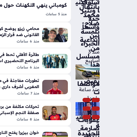
سلوفيني
بانتقال
ا وتثير
محمد
منذ 5 ساعات
جدلاً
مايكل أوليسي بات محور حديث الأوسا
صلاح
واسعاً
الآونة الأخيرة، خاصة بعدما حسم فين
محامي زيزو يوضح كو
بلمسة
بين
بشكل قاطع كل الأنباء التي تحدثت عن 
القانوني ضد قرار الز
إبداعية
اللاعب الأخيرة
منذ 6 ساعات
الخبراء
الفرنسي عن بايرن ميونخ، مؤكدًا أن…
من
منذ 3
طائرة الأهلي تحط في 
مسلسل
أسابيع
البرنامج التحضيري اس
هذا
الكروي الجديد
منذ 6 ساعات
البحر
يفيض
تطورات مفاجئة في م
مواصفا
المغربي أشرف داري عن
منذ ساعة
ت
منذ 7 ساعات
واحدة
BMW
تحركات مكثفة من بر
iX5
صفقة النجم الإسبان
الكهربائي
عقوبات
فليك
منذ 8 ساعات
ة
صارمة
الجديدة
خوان بيزيرا يفتح النار
تنتظر