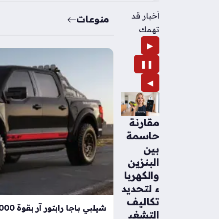
أخبار قد
منوعات
تهمك
▶
❚❚
◀
مقارنة
حاسمة
بين
البنزين
والكهربا
ء لتحديد
تكاليف
التشغي