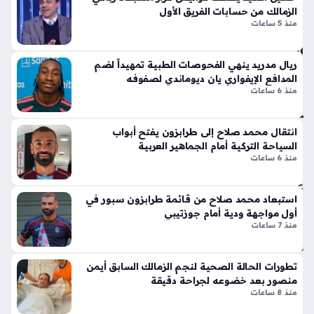
ترتيبات إدارية دقيقة تهدف إلى معالجة ملفات حاسمة داخل القلعة
و
لا
الزمالك من حسابات الفريق الأول
الحمراء، حيث فضل النادي بقاءه في القاهرة لمتابعة…
س
منذ 5 ساعات
ق
م
أيق
الك
ونت
رو
ريال مدريد ينهي الفحوصات الطبية تمهيداً لضم
ها
المدافع الإيفواري يان ديوماندي لصفوفه
ي
الج
منذ 6 ساعات
الج
دي
دي
دة
د
انتقال محمد صلاح إلى طرابزون يفتح أبواب
ذا
منذ
السياحة التركية أمام الجماهير العربية
ت
منذ 6 ساعات
الإث
سا
ني
عة
ع
استبعاد محمد صلاح من قائمة طرابزون سبور في
واح
شر
أول مواجهة ودية أمام جوزتيبي
دة
أس
منذ 7 ساعات
طو
انة
عم
تطورات الحالة الصحية لنجم الزمالك السابق أيمن
ونا
ار
منصور بعد خضوعه لجراحة دقيقة
قل
بن
منذ 8 ساعات
الح
حم