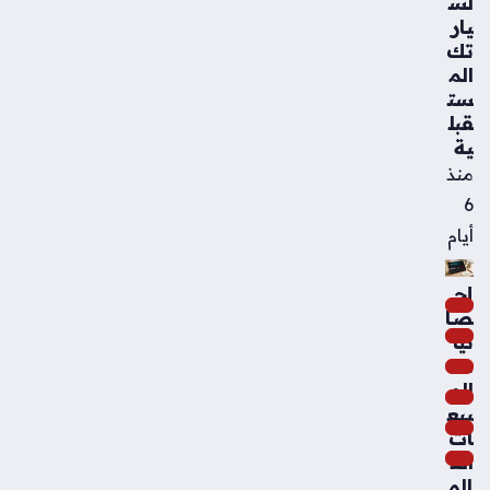
لس
يار
تك
الم
ست
قبل
ية
منذ
6
أيام
إح
صا
ئيا
ت
الم
بيع
ات
الع
الم