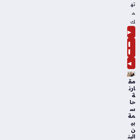
ته
م
ك
▶
❚
❚
◀
مق
ارن
ة
حا
س
مة
بي
ن
البن