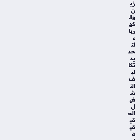
زي
ن
وال
كه
ربا
ء
لت
حد
يد
تكا
لي
ف
الت
ش
غي
ل
الح
قي
قي
ة