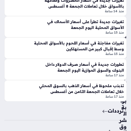
تغيرات جديدة في أسعار الخضروات والفاكهة
ملحوظًا في مختلف الأسواق المصرية مع وجود تفاوت بسيط بين
ست
13
بالأسواق خلال تعاملات الجمعة 8 أغسطس
سعر المزرعة وتكلفة البيع للمستهلك النهائي، حيث يتابع…
انت
منذ 14 ساعة
سا
ون
عة
و
تغيرات جديدة تطرأ على أسعار الأسماك في
الأسواق المحلية اليوم الجمعة
إل
منذ 15 ساعة
ى
تو
ص
ق
تغيرات مفاجئة في أسعار اللحوم بالأسواق المحلية
فو
ف
وسط إقبال كبير من المستهلكين
ف
منذ 15 ساعة
مف
في
اج
تطورات جديدة في أسعار صرف الدولار داخل
ورن
ئ
البنوك والسوق الموازية اليوم الجمعة
تين
في
منذ 17 ساعة
ا
خد
تذبذب ملحوظ في أسعار الذهب بالسوق المحلي
خلا
ما
خلال تعاملات الجمعة الثامن من أغسطس
ل
ت
منذ 17 ساعة
ال
بوا
ص
بة
ترددات
ي
ال
ف
شر
الح
وق