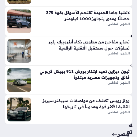
في
الأ
لانشيا جاما الجديدة تقتحم الأسواق بقوة 375
س
حصانًا ومدى يتجاوز 1000 كيلومتر
وا
الشهر الماضي
ق
الح
تحذير مفاجئ من مطوري ذكاء أنثروبيك يثير
الي
تساؤلات حول مستقبل التقنية الرقمية
ة
الشهر الماضي
منذ
6
ثيون ديزاين تعيد ابتكار بورش 911 بهيكل كربوني
أيام
فائق وتجهيزات عصرية مبتكرة
الشهر الماضي
حق
ائ
رولز رويس تكشف عن مواصفات سبيكتر سيريز
ق
الثانية الأكثر قوة وهدوءاً في تاريخها
من
الشهر الماضي
سي
ة
تع
مصر