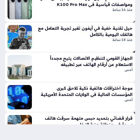
سا
ومواصفات قياسية في K100 Pro Max
هذا الإصدار قد يشكل نقلة نوعية في مسار هواتف…
منذ 16 ساعة
عتي
ن
حيل تقنية خفية في آيفون تغير تجربة التعامل مع
هاتفك اليومية بالكامل
تط
منذ 18 ساعة
ورا
ت
مف
الجهاز القومي لتنظيم الاتصالات يتيح مجدداً
اجئ
الاستعلام عن أرقام الهاتف عبر تطبيقه
أمس
ة
تع
ط
موجة اختراقات هاتفية ذكية تلاحق كبرى
ل
المؤسسات المالية في الولايات المتحدة الأمريكية
خد
أمس
ما
ت
قرار قضائي بتمديد حبس متهمة سرقت هاتف
بوا
سيدة في منطقة عزبة النخل
بة
أمس
ال
شر