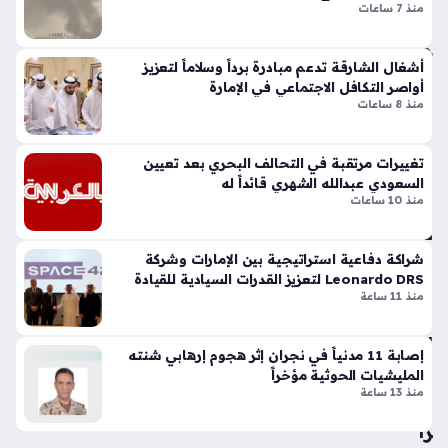
في
منذ 7 ساعات
تي
كعهدة،…
عج
س
ما
وبر
أشغال الشارقة تدعم مبادرة برداً وسلاماً لتعزيز
ن
سب
أواصر التكافل الاجتماعي في الإمارة
منذ
ورت
منذ 8 ساعات
س
45
تك
دقي
تغييرات مرتقبة في التحالف البحري بعد تعيين
سر
قة
السعودي عبدالله الشهري قائداً له
قوا
منذ 10 ساعات
عد
دلت
الت
ا
ص
شراكة دفاعية استراتيجية بين الإمارات وشركة
تط
مي
Leonardo DRS لتعزيز القدرات السيادية للقيادة
لق
م
منذ 11 ساعة
والسيطرة
أو
الت
ل
قلي
إصابة 11 مدنياً في نجران إثر هجوم إرهابي شنته
رح
دي
المليشيات الحوثية مؤخراً
لة
بلم
منذ 13 ساعة
طي
سا
را
ت