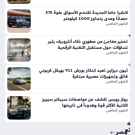
في
الأ
لانشيا جاما الجديدة تقتحم الأسواق بقوة 375
س
حصانًا ومدى يتجاوز 1000 كيلومتر
وا
الشهر الماضي
ق
الح
تحذير مفاجئ من مطوري ذكاء أنثروبيك يثير
الي
تساؤلات حول مستقبل التقنية الرقمية
ة
الشهر الماضي
منذ
6
ثيون ديزاين تعيد ابتكار بورش 911 بهيكل كربوني
أيام
فائق وتجهيزات عصرية مبتكرة
الشهر الماضي
حق
ائ
رولز رويس تكشف عن مواصفات سبيكتر سيريز
ق
الثانية الأكثر قوة وهدوءاً في تاريخها
من
الشهر الماضي
سي
ة
تع
مصر