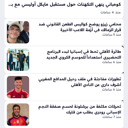
ق
لا
كومباني ينهي التكهنات حول مستقبل مايكل أوليسي مع بايرن ميونخ في تصريحات حاسمة
الت
ق
منذ 4 ساعات
ح
أيق
مايكل أوليسي بات محور حديث الأوساط الرياضية في الآونة الأخيرة،
ض
ونت
محامي زيزو يوضح كواليس الطعن القانوني ضد
خاصة بعدما حسم فينسنت كومباني بشكل قاطع كل الأنباء التي
ير
ها
قرار الزمالك في أزمة اللاعب الأخيرة
تحدثت عن رحيل الجناح الفرنسي عن بايرن ميونخ، مؤكدًا أن…
ي
منذ 5 ساعات
الج
للم
دي
و
دة
س
طائرة الأهلي تحط في إسبانيا لبدء البرنامج
ذا
التحضيري استعداداً للموسم الكروي الجديد
م
ت
منذ 6 ساعات
الج
الإث
دي
ني
د
تطورات مفاجئة في ملف رحيل المدافع المغربي
ع
منذ
أشرف داري عن النادي الأهلي
شر
منذ 6 ساعات
أس
سا
طو
عة
انة
تحركات مكثفة من برشلونة لحسم صفقة النجم
واح
ونا
الإسباني رودري بطلب من فليك
دة
قل
منذ 7 ساعات
الح