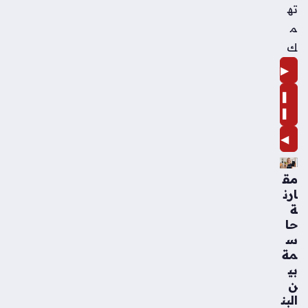
ته
م
ك
▶
❚
❚
◀
مق
ارن
ة
حا
س
مة
بي
ن
البن