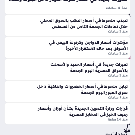
الج
خا
مع
منذ 4 ساعات
رط
ة
سعر الدولار في البنوك والسوق السوداء اليوم الجمعة 7 – 8 – 2026
ة
تذبذب ملحوظ في أسعار الذهب بالسوق المحلي
يتصدر اهتمامات المتابعين للوضع الاقتصادي في مصر، حيث
منذ
طر
خلال تعاملات الجمعة الثامن من أغسطس
تباينت مستويات العملة الخضراء وسط تعاملات هادئة تشهدها
يق
42
منذ 5 ساعات
المؤسسات…
رق
دقي
مي
مؤشرات أسعار الدواجن وكرتونة البيض في
قة
الأسواق بعد حالة الاستقرار الأخيرة
ة
منذ 5 ساعات
لنق
ل
خم
تغيرات جديدة في أسعار الحديد والأسمنت
الل
س
بالأسواق المصرية اليوم الجمعة
عب
منذ 5 ساعات
تقن
ة
يا
تباين ملحوظ في أسعار الخضروات والفاكهة داخل
الم
ت
سوق العبور اليوم الجمعة
ص
ثور
منذ 7 ساعات
ري
ية
قرارات وزارة التموين الجديدة بشأن أوزان وأسعار
ة
تر
رغيف الخبز في المخابز المصرية
للع
س
منذ 14 ساعة
الم
م
ية
ملا
ترددات