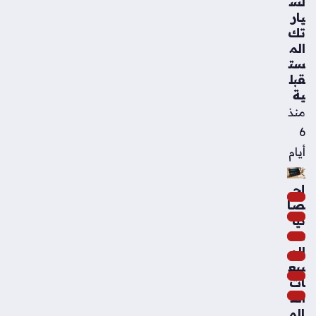
لس
يار
تك
الم
ست
قبل
ية
منذ
6
أيام
إح
صا
ئيا
ت
الم
بيع
ات
الع
الم