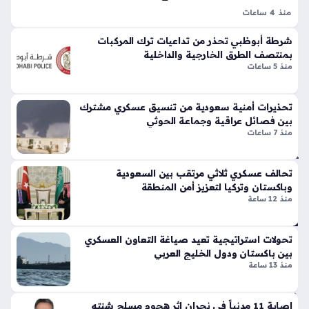
ات
تي
منذ 4 ساعات
الح
س
توجيه ضبط الخطاب الدعوي السعودي يمثل خطوة استراتيجية
وثي
وبر
شرطة أبوظبي تحذر من تداعيات ترك المركبات
لترسيخ منهج الوسطية وتجنب الخلافات الخارجية، حيث أصدر وزير
ة
سب
بمنتصف الطرق الخارجية والداخلية
الشؤون الإسلامية الدكتور عبداللطيف آل الشيخ تعليمات صارمة
مؤ
منذ 5 ساعات
ورت
للدعاة المصرح لهم عبر نظام…
خراً
س
منذ
تك
تحذيرات أمنية سعودية من تنسيق عسكري مشترك
سر
51
بين فصائل عراقية وجماعة الحوثي
قوا
منذ 7 ساعات
دقي
عد
قة
الت
تحالف عسكري ثلاثي مرتقب بين السعودية
ص
وباكستان وتركيا لتعزيز أمن المنطقة
الأر
مي
منذ 12 ساعة
صا
م
د
الت
الإم
قلي
تحولات استراتيجية تعيد صياغة التعاون العسكري
ارا
دي
بين باكستان ودول الخليج العربي
تية
بلم
منذ 13 ساعة
تح
سا
ذر
ت
إصابة 11 مدنياً في نجران إثر هجوم مسلح شنته