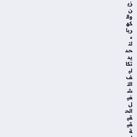
زي
ن
وال
كه
ربا
ء
لت
حد
يد
تكا
لي
ف
الت
ش
غي
ل
الح
قي
قي
ة