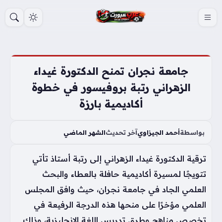
S
k
i
p
t
جامعة نجران تمنح الدكتورة غيداء
o
الزهراني رتبة بروفيسور في خطوة
c
أكاديمية بارزة
o
n
t
بواسطة
أحمد الجيزاوي
آخر تحديث
الشهر الماضي
e
ترقية الدكتورة غيداء الزهراني إلى رتبة أستاذ تأتي
n
t
تتويجًا لمسيرة أكاديمية حافلة بالعطاء والبحث
العلمي الجاد في جامعة نجران، حيث وافق المجلس
العلمي مؤخرًا على منحها هذه الدرجة الرفيعة في
تخصص مناهج وطرق تدريس اللغة الإنجليزية، وذلك